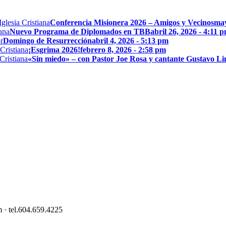
Conferencia Misionera 2026 – Amigos y Vecinos
may
Nuevo Programa de Diplomados en TBB
abril 26, 2026 - 4:11 
Domingo de Resurrección
abril 4, 2026 - 5:13 pm
¡Esgrima 2026!
febrero 8, 2026 - 2:58 pm
«Sin miedo» – con Pastor Joe Rosa y cantante Gustavo L
 · tel.604.659.4225