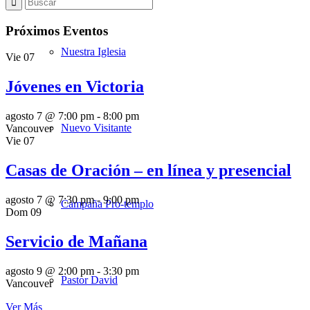
Próximos Eventos
Nuestra Iglesia
Vie
07
Jóvenes en Victoria
agosto 7 @ 7:00 pm
-
8:00 pm
Nuevo Visitante
Vancouver
Vie
07
Casas de Oración – en línea y presencial
agosto 7 @ 7:30 pm
-
9:00 pm
Campaña Pro-templo
Dom
09
Servicio de Mañana
agosto 9 @ 2:00 pm
-
3:30 pm
Pastor David
Vancouver
Ver Más