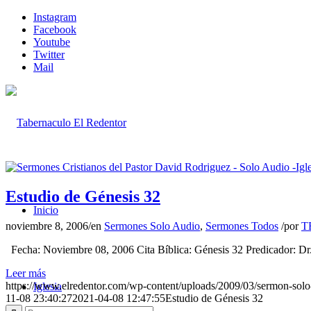
Instagram
Facebook
Youtube
Twitter
Mail
Estudio de Génesis 32
Inicio
noviembre 8, 2006
/
en
Sermones Solo Audio
,
Sermones Todos
/
por
T
Fecha: Noviembre 08, 2006 Cita Bíblica: Génesis 32 Predicador: D
Leer más
https://www.elredentor.com/wp-content/uploads/2009/03/sermon-solo
Iglesia
11-08 23:40:27
2021-04-08 12:47:55
Estudio de Génesis 32