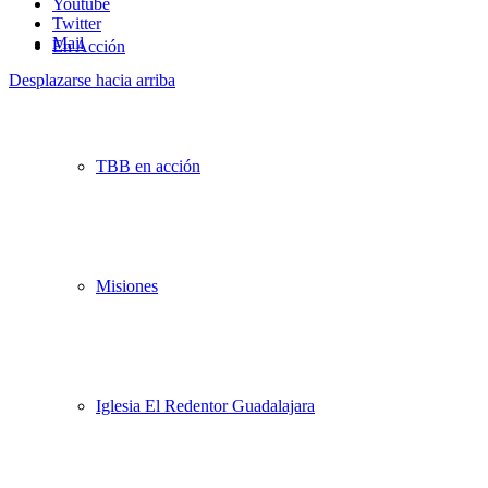
Youtube
Twitter
Mail
En Acción
Desplazarse hacia arriba
TBB en acción
Misiones
Iglesia El Redentor Guadalajara