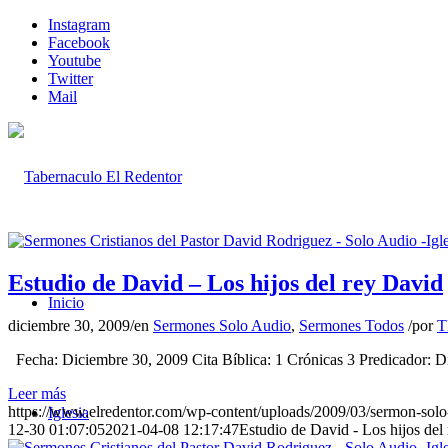
Instagram
Facebook
Youtube
Twitter
Mail
Estudio de David – Los hijos del rey David
Inicio
diciembre 30, 2009
/
en
Sermones Solo Audio
,
Sermones Todos
/
por
T
Fecha: Diciembre 30, 2009 Cita Bíblica: 1 Crónicas 3 Predicador: 
Leer más
https://www.elredentor.com/wp-content/uploads/2009/03/sermon-solo
Iglesia
12-30 01:07:05
2021-04-08 12:17:47
Estudio de David - Los hijos del