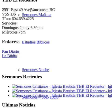
2551 East 49 Ave|Vancouver, BC
V5S 1J6
Sermones Mañana
Tfno: 604.659.4225
Servicios:
Domingos 2pm y 6:30pm
Miércoles 7pm
Enlaces
Estudios Bíblicos
Pan Diario
La Biblia
Sermones Noche
Sermones Recientes
Sermones – Solo audio
Ultimas Noticias