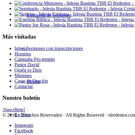
Búsqueda de Sermones
Más visitadas
Iglesia
Sermones con transcripciones
Horarios
Campaña Pro-templo
Pastor David
Quién es Dios
Misiones
Casas de Oración
Videos
Contactar
Nuestro boletín
¡Suscríbete!
En Vivo
© 2018 · Derechos Reservados · All Rights Reserved · elredentor.com
Instagram
Facebook