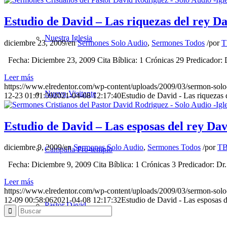
Estudio de David – Las riquezas del rey D
Nuestra Iglesia
diciembre 23, 2009
/
en
Sermones Solo Audio
,
Sermones Todos
/
por
T
Fecha: Diciembre 23, 2009 Cita Bíblica: 1 Crónicas 29 Predicador:
Leer más
https://www.elredentor.com/wp-content/uploads/2009/03/sermon-solo
Nuevo Visitante
12-23 01:01:59
2021-04-08 12:17:40
Estudio de David - Las riquezas 
Estudio de David – Las esposas del rey Da
diciembre 9, 2009
/
en
Sermones Solo Audio
,
Sermones Todos
/
por
TB
Campaña Pro-templo
Fecha: Diciembre 9, 2009 Cita Bíblica: 1 Crónicas 3 Predicador: D
Leer más
https://www.elredentor.com/wp-content/uploads/2009/03/sermon-solo
12-09 00:58:06
2021-04-08 12:17:32
Estudio de David - Las esposas 
Pastor David