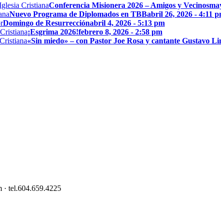
Conferencia Misionera 2026 – Amigos y Vecinos
may
Nuevo Programa de Diplomados en TBB
abril 26, 2026 - 4:11 
Domingo de Resurrección
abril 4, 2026 - 5:13 pm
¡Esgrima 2026!
febrero 8, 2026 - 2:58 pm
«Sin miedo» – con Pastor Joe Rosa y cantante Gustavo L
 · tel.604.659.4225