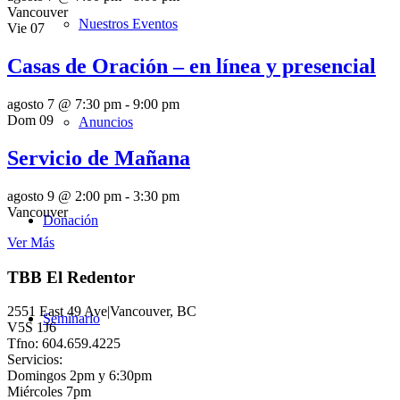
Vancouver
Nuestros Eventos
Vie
07
Casas de Oración – en línea y presencial
agosto 7 @ 7:30 pm
-
9:00 pm
Dom
09
Anuncios
Servicio de Mañana
agosto 9 @ 2:00 pm
-
3:30 pm
Vancouver
Donación
Ver Más
TBB El Redentor
2551 East 49 Ave|Vancouver, BC
Seminario
V5S 1J6
Tfno: 604.659.4225
Servicios:
Domingos 2pm y 6:30pm
Miércoles 7pm