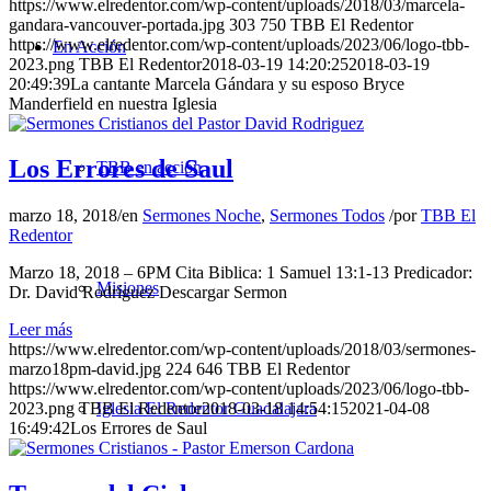
https://www.elredentor.com/wp-content/uploads/2018/03/marcela-
gandara-vancouver-portada.jpg
303
750
TBB El Redentor
https://www.elredentor.com/wp-content/uploads/2023/06/logo-tbb-
En Acción
2023.png
TBB El Redentor
2018-03-19 14:20:25
2018-03-19
20:49:39
La cantante Marcela Gándara y su esposo Bryce
Manderfield en nuestra Iglesia
Los Errores de Saul
TBB en acción
marzo 18, 2018
/
en
Sermones Noche
,
Sermones Todos
/
por
TBB El
Redentor
Marzo 18, 2018 – 6PM Cita Biblica: 1 Samuel 13:1-13 Predicador:
Misiones
Dr. David Rodríguez Descargar Sermon
Leer más
https://www.elredentor.com/wp-content/uploads/2018/03/sermones-
marzo18pm-david.jpg
224
646
TBB El Redentor
https://www.elredentor.com/wp-content/uploads/2023/06/logo-tbb-
Iglesia El Redentor Guadalajara
2023.png
TBB El Redentor
2018-03-18 14:54:15
2021-04-08
16:49:42
Los Errores de Saul