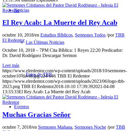
Noticias
El Rey Acab: La Muerte del Rey Acab
octubre 10, 2018
/
en
Estudios Bíblicos
,
Sermones Todos
/
por
TBB
El Redentor
Las Últimas Noticias
Octubre 10, 2018 – 7PM Cita Bíblica: 1 Reyes 22:20 Predicador:
Dr. David Rodríguez Descargar Sermon
Leer más
https://www.elredentor.com/wp-content/uploads/2018/10/sermones-
Fotos de TBB
octubre10-david.jpg
224
646
TBB El Redentor
https://www.elredentor.com/wp-content/uploads/2023/06/logo-tbb-
2023.png
TBB El Redentor
2018-10-10 17:39:39
2021-04-08
13:33:33
El Rey Acab: La Muerte del Rey Acab
Eventos
Muchas Gracias Señor
octubre 7, 2018
/
en
Sermones Mañana
,
Sermones Noche
/
por
TBB