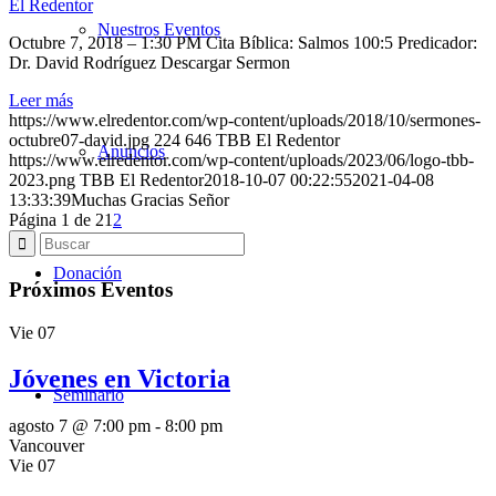
El Redentor
Nuestros Eventos
Octubre 7, 2018 – 1:30 PM Cita Bíblica: Salmos 100:5 Predicador:
Dr. David Rodríguez Descargar Sermon
Leer más
https://www.elredentor.com/wp-content/uploads/2018/10/sermones-
octubre07-david.jpg
224
646
TBB El Redentor
Anuncios
https://www.elredentor.com/wp-content/uploads/2023/06/logo-tbb-
2023.png
TBB El Redentor
2018-10-07 00:22:55
2021-04-08
13:33:39
Muchas Gracias Señor
Página 1 de 2
1
2
Donación
Próximos Eventos
Vie
07
Jóvenes en Victoria
Seminario
agosto 7 @ 7:00 pm
-
8:00 pm
Vancouver
Vie
07