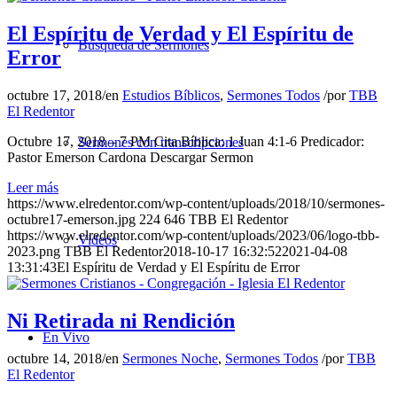
El Espíritu de Verdad y El Espíritu de
Búsqueda de Sermones
Error
octubre 17, 2018
/
en
Estudios Bíblicos
,
Sermones Todos
/
por
TBB
El Redentor
Octubre 17, 2018 – 7 PM Cita Bíblica: 1 Juan 4:1-6 Predicador:
Sermones con transcripciones
Pastor Emerson Cardona Descargar Sermon
Leer más
https://www.elredentor.com/wp-content/uploads/2018/10/sermones-
octubre17-emerson.jpg
224
646
TBB El Redentor
https://www.elredentor.com/wp-content/uploads/2023/06/logo-tbb-
Videos
2023.png
TBB El Redentor
2018-10-17 16:32:52
2021-04-08
13:31:43
El Espíritu de Verdad y El Espíritu de Error
Ni Retirada ni Rendición
En Vivo
octubre 14, 2018
/
en
Sermones Noche
,
Sermones Todos
/
por
TBB
El Redentor