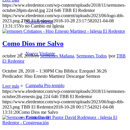
https://www.elredentor.com/wp-content/uploads/2018/11/sermones-
octubre28pm-david.jpg
224
646
TBB El Redentor
https://www.elredentor.com/wp-content/uploads/2023/06/logo-tbb-
2023.png
TBB El Redentor
2018-10-28 23:17:58
2021-04-08
Nuestra Iglesia
13:31:15
Yo no Cambio mi Iglesia
Como Dios me Salvo
Nuevo Visitante
octubre 28, 2018
/
en
Sermones Mañana
,
Sermones Todos
/
por
TBB
El Redentor
Octubre 28, 2018 – 1:30PM Cita Bíblica: Ezequiel 36:26
Predicador: Hno Ernesto Martinez Descargar Sermon
Campaña Pro-templo
Leer más
https://www.elredentor.com/wp-content/uploads/2018/11/sermones-
octubre28-ernesto.jpg
224
646
TBB El Redentor
https://www.elredentor.com/wp-content/uploads/2023/06/logo-tbb-
2023.png
TBB El Redentor
2018-10-28 00:17:54
2021-04-08
13:31:20
Como Dios me Salvo
Pastor David