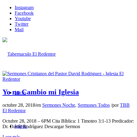
Instagram
Facebook
Youtube
Twitter
Mail
Yo no Cambio mi Iglesia
Inicio
octubre 28, 2018
/
en
Sermones Noche
,
Sermones Todos
/
por
TBB
El Redentor
Octubre 28, 2018 – 6PM Cita Bíblica: 1 Timoteo 3:1-13 Predicador:
Iglesia
Dr. David Rodríguez Descargar Sermon
Leer más