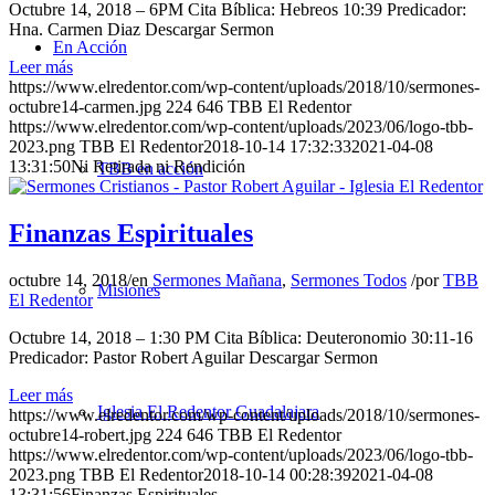
Octubre 14, 2018 – 6PM Cita Bíblica: Hebreos 10:39 Predicador:
Hna. Carmen Diaz Descargar Sermon
En Acción
Leer más
https://www.elredentor.com/wp-content/uploads/2018/10/sermones-
octubre14-carmen.jpg
224
646
TBB El Redentor
https://www.elredentor.com/wp-content/uploads/2023/06/logo-tbb-
2023.png
TBB El Redentor
2018-10-14 17:32:33
2021-04-08
13:31:50
Ni Retirada ni Rendición
TBB en acción
Finanzas Espirituales
octubre 14, 2018
/
en
Sermones Mañana
,
Sermones Todos
/
por
TBB
Misiones
El Redentor
Octubre 14, 2018 – 1:30 PM Cita Bíblica: Deuteronomio 30:11-16
Predicador: Pastor Robert Aguilar Descargar Sermon
Leer más
Iglesia El Redentor Guadalajara
https://www.elredentor.com/wp-content/uploads/2018/10/sermones-
octubre14-robert.jpg
224
646
TBB El Redentor
https://www.elredentor.com/wp-content/uploads/2023/06/logo-tbb-
2023.png
TBB El Redentor
2018-10-14 00:28:39
2021-04-08
13:31:56
Finanzas Espirituales