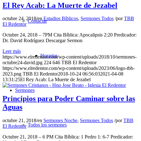
El Rey Acab: La Muerte de Jezabel
octubre 24, 2018
/
en
Estudios Bíblicos
,
Sermones Todos
/
por
TBB
Contactar
El Redentor
Octubre 24, 2018 – 7PM Cita Bíblica: Apocalipsis 2:20 Predicador:
Dr. David Rodríguez Descargar Sermon
Leer más
Horarios
https://www.elredentor.com/wp-content/uploads/2018/10/sermones-
octubre24-david.jpg
224
646
TBB El Redentor
https://www.elredentor.com/wp-content/uploads/2023/06/logo-tbb-
2023.png
TBB El Redentor
2018-10-24 06:56:03
2021-04-08
13:31:25
El Rey Acab: La Muerte de Jezabel
Sermones
Principios para Poder Caminar sobre las
Aguas
octubre 21, 2018
/
en
Sermones Noche
,
Sermones Todos
/
por
TBB
Todos los sermones
El Redentor
Octubre 21, 2018 – 6 PM Cita Bíblica: 1 Pedro 1: 6-7 Predicador: