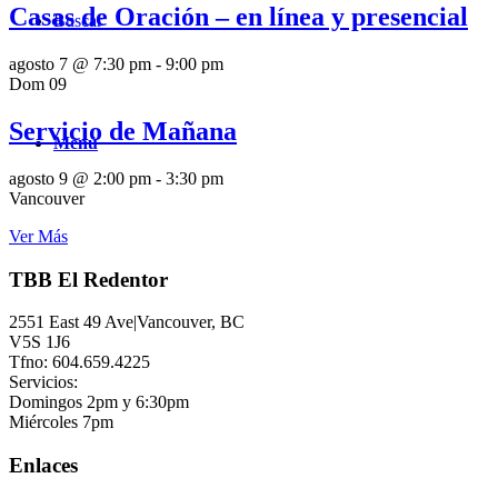
Casas de Oración – en línea y presencial
Buscar
agosto 7 @ 7:30 pm
-
9:00 pm
Dom
09
Servicio de Mañana
Menú
agosto 9 @ 2:00 pm
-
3:30 pm
Vancouver
Ver Más
TBB El Redentor
2551 East 49 Ave|Vancouver, BC
V5S 1J6
Tfno: 604.659.4225
Servicios:
Domingos 2pm y 6:30pm
Miércoles 7pm
Enlaces