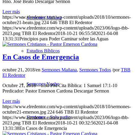
Hno. José Beato Descargar Sermon
Leer más
https://www.elredentor.com/wp-content/uploads/2018/10/sermones-
Sermones Mañana
octubre21-beato.jpg
224
646
TBB El Redentor
https://www.elredentor.com/wp-content/uploads/2023/06/logo-tbb-
2023.png
TBB El Redentor
2018-10-21 06:55:58
2021-04-08
13:31:31
Principios para Poder Caminar sobre las Aguas
Estudios Bíblicos
En Casos de Emergencia
octubre 21, 2018
/
en
Sermones Mañana
,
Sermones Todos
/
por
TBB
El Redentor
Sermones Noche
Octubre 21, 2018 – 1:30 PM Cita Bíblica: 1 Samuel 17:1-10
Predicador: Pastor Emerson Cardona Descargar Sermon
Leer más
https://www.elredentor.com/wp-content/uploads/2018/10/sermones-
octubre21-emerson.jpg
224
646
TBB El Redentor
Sermones – Solo audio
https://www.elredentor.com/wp-content/uploads/2023/06/logo-tbb-
2023.png
TBB El Redentor
2018-10-21 00:32:56
2021-04-08
13:31:38
En Casos de Emergencia