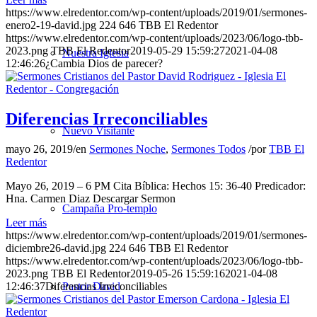
https://www.elredentor.com/wp-content/uploads/2019/01/sermones-
enero2-19-david.jpg
224
646
TBB El Redentor
https://www.elredentor.com/wp-content/uploads/2023/06/logo-tbb-
2023.png
TBB El Redentor
2019-05-29 15:59:27
2021-04-08
Nuestra Iglesia
12:46:26
¿Cambia Dios de parecer?
Diferencias Irreconciliables
Nuevo Visitante
mayo 26, 2019
/
en
Sermones Noche
,
Sermones Todos
/
por
TBB El
Redentor
Mayo 26, 2019 – 6 PM Cita Bíblica: Hechos 15: 36-40 Predicador:
Hna. Carmen Diaz Descargar Sermon
Campaña Pro-templo
Leer más
https://www.elredentor.com/wp-content/uploads/2019/01/sermones-
diciembre26-david.jpg
224
646
TBB El Redentor
https://www.elredentor.com/wp-content/uploads/2023/06/logo-tbb-
2023.png
TBB El Redentor
2019-05-26 15:59:16
2021-04-08
12:46:37
Diferencias Irreconciliables
Pastor David