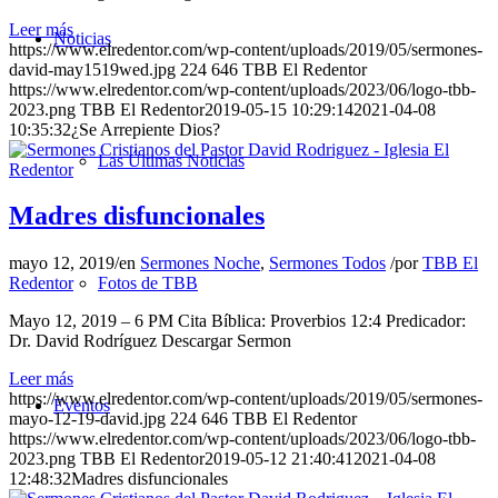
Leer más
Noticias
https://www.elredentor.com/wp-content/uploads/2019/05/sermones-
david-may1519wed.jpg
224
646
TBB El Redentor
https://www.elredentor.com/wp-content/uploads/2023/06/logo-tbb-
2023.png
TBB El Redentor
2019-05-15 10:29:14
2021-04-08
10:35:32
¿Se Arrepiente Dios?
Las Últimas Noticias
Madres disfuncionales
mayo 12, 2019
/
en
Sermones Noche
,
Sermones Todos
/
por
TBB El
Fotos de TBB
Redentor
Mayo 12, 2019 – 6 PM Cita Bíblica: Proverbios 12:4 Predicador:
Dr. David Rodríguez Descargar Sermon
Leer más
https://www.elredentor.com/wp-content/uploads/2019/05/sermones-
Eventos
mayo-12-19-david.jpg
224
646
TBB El Redentor
https://www.elredentor.com/wp-content/uploads/2023/06/logo-tbb-
2023.png
TBB El Redentor
2019-05-12 21:40:41
2021-04-08
12:48:32
Madres disfuncionales