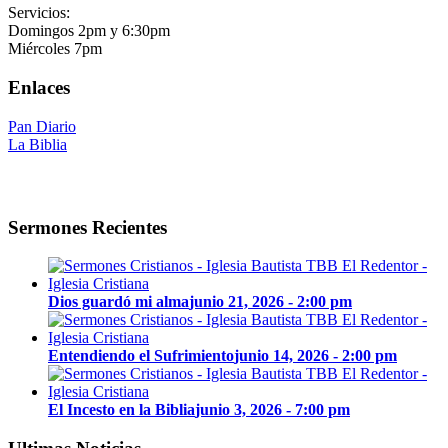
Servicios:
Domingos 2pm y 6:30pm
Miércoles 7pm
Enlaces
Pan Diario
La Biblia
Sermones Recientes
Dios guardó mi alma
junio 21, 2026 - 2:00 pm
Entendiendo el Sufrimiento
junio 14, 2026 - 2:00 pm
El Incesto en la Biblia
junio 3, 2026 - 7:00 pm