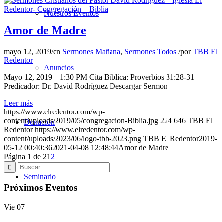
Nuestros Eventos
Amor de Madre
mayo 12, 2019
/
en
Sermones Mañana
,
Sermones Todos
/
por
TBB El
Redentor
Anuncios
Mayo 12, 2019 – 1:30 PM Cita Bíblica: Proverbios 31:28-31
Predicador: Dr. David Rodríguez Descargar Sermon
Leer más
https://www.elredentor.com/wp-
content/uploads/2019/05/congregacion-Biblia.jpg
224
646
TBB El
Donación
Redentor
https://www.elredentor.com/wp-
content/uploads/2023/06/logo-tbb-2023.png
TBB El Redentor
2019-
05-12 00:40:36
2021-04-08 12:48:44
Amor de Madre
Página 1 de 2
1
2
Seminario
Próximos Eventos
Vie
07