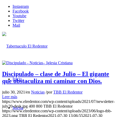
Instagram
Facebook
Youtube
Twitter
Mail
Discipulado – clase de Julio – El gigante
Inicio
que obstaculiza mi caminar con Dios.
julio 30, 2021
/
en
Noticias
/
por
TBB El Redentor
Leer más
https://www.elredentor.com/wp-content/uploads/2021/07/newsletter-
july20-desk.jpg
400
800
TBB El Redentor
Iglesia
https://www.elredentor.com/wp-content/uploads/2023/06/logo-tbb-
2023.png
TBB El Redentor
2021-07-30 13:06:55
2021-07-30