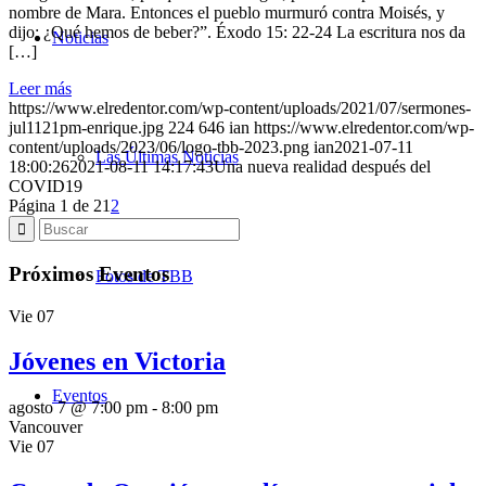
nombre de Mara. Entonces el pueblo murmuró contra Moisés, y
dijo: ¿Qué hemos de beber?”. Éxodo 15: 22-24 La escritura nos da
Noticias
[…]
Leer más
https://www.elredentor.com/wp-content/uploads/2021/07/sermones-
jul1121pm-enrique.jpg
224
646
ian
https://www.elredentor.com/wp-
content/uploads/2023/06/logo-tbb-2023.png
ian
2021-07-11
Las Últimas Noticias
18:00:26
2021-08-11 14:17:43
Una nueva realidad después del
COVID19
Página 1 de 2
1
2
Próximos Eventos
Fotos de TBB
Vie
07
Jóvenes en Victoria
Eventos
agosto 7 @ 7:00 pm
-
8:00 pm
Vancouver
Vie
07