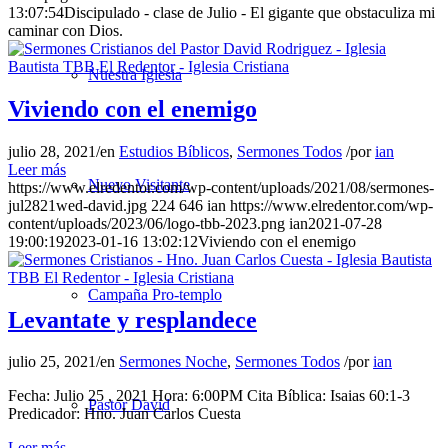
13:07:54
Discipulado - clase de Julio - El gigante que obstaculiza mi
caminar con Dios.
Nuestra Iglesia
Viviendo con el enemigo
julio 28, 2021
/
en
Estudios Bíblicos
,
Sermones Todos
/
por
ian
Leer más
Nuevo Visitante
https://www.elredentor.com/wp-content/uploads/2021/08/sermones-
jul2821wed-david.jpg
224
646
ian
https://www.elredentor.com/wp-
content/uploads/2023/06/logo-tbb-2023.png
ian
2021-07-28
19:00:19
2023-01-16 13:02:12
Viviendo con el enemigo
Campaña Pro-templo
Levantate y resplandece
julio 25, 2021
/
en
Sermones Noche
,
Sermones Todos
/
por
ian
Fecha: Julio 25 , 2021 Hora: 6:00PM Cita Bíblica: Isaias 60:1-3
Pastor David
Predicador: Hno. Juan Carlos Cuesta
Leer más