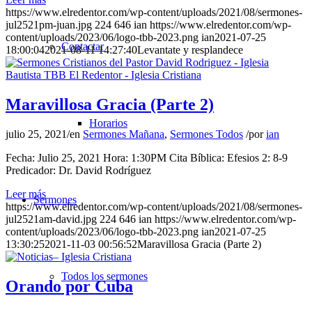
https://www.elredentor.com/wp-content/uploads/2021/08/sermones-
jul2521pm-juan.jpg
224
646
ian
https://www.elredentor.com/wp-
content/uploads/2023/06/logo-tbb-2023.png
ian
2021-07-25
Contactar
18:00:04
2021-08-11 14:27:40
Levantate y resplandece
Maravillosa Gracia (Parte 2)
Horarios
julio 25, 2021
/
en
Sermones Mañana
,
Sermones Todos
/
por
ian
Fecha: Julio 25, 2021 Hora: 1:30PM Cita Bíblica: Efesios 2: 8-9
Predicador: Dr. David Rodríguez
Leer más
Sermones
https://www.elredentor.com/wp-content/uploads/2021/08/sermones-
jul2521am-david.jpg
224
646
ian
https://www.elredentor.com/wp-
content/uploads/2023/06/logo-tbb-2023.png
ian
2021-07-25
13:30:25
2021-11-03 00:56:52
Maravillosa Gracia (Parte 2)
Todos los sermones
Orando por Cuba