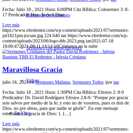
Fecha: Julio 18 , 2021 Hora: 6:00PM Cita Bíblica: Colosenses 3: 8-
17 Predicador: Hno. Jocsan Diaz
Búsqueda de Sermones
Leer más
https://www.elredentor.com/wp-content/uploads/2021/07/sermones-
jul1821pm-jocsan.jpg
224
646
ian
https://www.elredentor.com/wp-
content/uploads/2023/06/logo-tbb-2023.png
ian
2021-07-18
18:00:47
2021-08-11 14:14:10
Cristianos en la nube
Sermones con transcripciones
Maravillosa Gracia
Videos
julio 18, 2021
/
en
Sermones Mañana
,
Sermones Todos
/
por
ian
Fecha: Julio 18 , 2021 Hora: 1:30PM Cita Bíblica: Efesios 2: 8-9
Predicador: Dr. David Rodríguez Efesios 2:8-9: “Porque por gracia
sois salvos por medio de la fe; y esto no de vosotros, pues es don de
Dios, no por obras, para que nadie se gloríe”. En este mensaje
En Vivo
estudiamos la gracia de Dios: 1. […]
Leer más
https://www.elredentor.com/wp-content/uploads/2021/07/sermones-