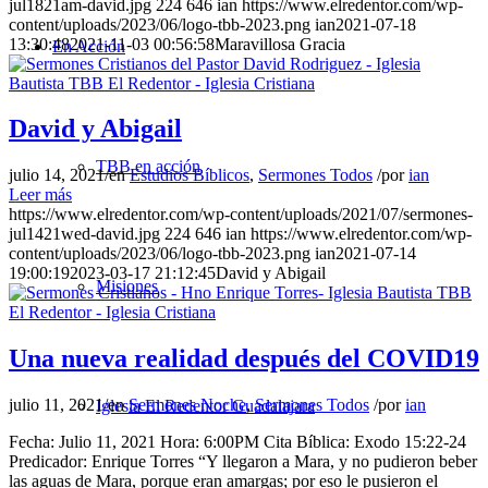
jul1821am-david.jpg
224
646
ian
https://www.elredentor.com/wp-
content/uploads/2023/06/logo-tbb-2023.png
ian
2021-07-18
13:30:48
2021-11-03 00:56:58
Maravillosa Gracia
En Acción
David y Abigail
TBB en acción
julio 14, 2021
/
en
Estudios Bíblicos
,
Sermones Todos
/
por
ian
Leer más
https://www.elredentor.com/wp-content/uploads/2021/07/sermones-
jul1421wed-david.jpg
224
646
ian
https://www.elredentor.com/wp-
content/uploads/2023/06/logo-tbb-2023.png
ian
2021-07-14
19:00:19
2023-03-17 21:12:45
David y Abigail
Misiones
Una nueva realidad después del COVID19
julio 11, 2021
/
en
Sermones Noche
,
Sermones Todos
/
por
ian
Iglesia El Redentor Guadalajara
Fecha: Julio 11, 2021 Hora: 6:00PM Cita Bíblica: Exodo 15:22-24
Predicador: Enrique Torres “Y llegaron a Mara, y no pudieron beber
las aguas de Mara, porque eran amargas; por eso le pusieron el