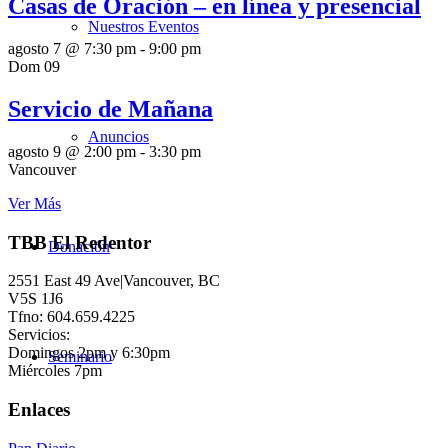
Casas de Oración – en línea y presencial
Nuestros Eventos
agosto 7 @ 7:30 pm
-
9:00 pm
Dom
09
Servicio de Mañana
Anuncios
agosto 9 @ 2:00 pm
-
3:30 pm
Vancouver
Ver Más
TBB El Redentor
Donación
2551 East 49 Ave|Vancouver, BC
V5S 1J6
Tfno: 604.659.4225
Servicios:
Domingos 2pm y 6:30pm
Seminario
Miércoles 7pm
Enlaces