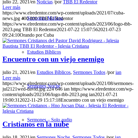
julio 22, 2021
/
en
Noticias
/
por
TBB El Redentor
Leer más
https://www.elredentor.com/wp-content/uploads/2021/07/cuba-
Sermones Mañana
news.jpg
400
800
TBB El Redentor
https://www.elredentor.com/wp-content/uploads/2023/06/logo-tbb-
2023.png
TBB El Redentor
2021-07-22 15:07:56
2021-07-23
09:24:10
Orando por Cuba
Estudios Bíblicos
Encuentro con un viejo enemigo
julio 21, 2021
/
en
Estudios Bíblicos
,
Sermones Todos
/
por
ian
Leer más
https://www.elredentor.com/wp-content/uploads/2021/08/sermones-
Sermones Noche
jul2121wed-david.jpg
224
646
ian
https://www.elredentor.com/wp-
content/uploads/2023/06/logo-tbb-2023.png
ian
2021-07-21
19:00:31
2022-11-29 15:17:18
Encuentro con un viejo enemigo
Sermones – Solo audio
Cristianos en la nube
julio 18, 2021
/
en
Sermones Noche
,
Sermones Todos
/
por
ian