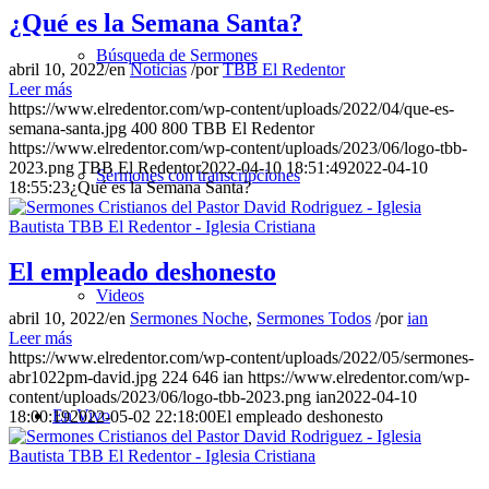
¿Qué es la Semana Santa?
Búsqueda de Sermones
abril 10, 2022
/
en
Noticias
/
por
TBB El Redentor
Leer más
https://www.elredentor.com/wp-content/uploads/2022/04/que-es-
semana-santa.jpg
400
800
TBB El Redentor
https://www.elredentor.com/wp-content/uploads/2023/06/logo-tbb-
2023.png
TBB El Redentor
2022-04-10 18:51:49
2022-04-10
Sermones con transcripciones
18:55:23
¿Qué es la Semana Santa?
El empleado deshonesto
Videos
abril 10, 2022
/
en
Sermones Noche
,
Sermones Todos
/
por
ian
Leer más
https://www.elredentor.com/wp-content/uploads/2022/05/sermones-
abr1022pm-david.jpg
224
646
ian
https://www.elredentor.com/wp-
content/uploads/2023/06/logo-tbb-2023.png
ian
2022-04-10
En Vivo
18:00:19
2022-05-02 22:18:00
El empleado deshonesto