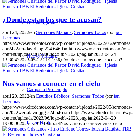
¿Donde estan los que te acusan?
Nuestra Iglesia
abril 24, 2022
/
en
Sermones Mañana
,
Sermones Todos
/
por
ian
Leer más
https://www.elredentor.com/wp-content/uploads/2022/05/sermones-
abr2422am-david.jpg
224
646
ian
https://www.elredentor.com/wp-
content/uploads/2023/06/logo-tbb-2023.png
ian
2022-04-24
Nuevo Visitante
13:30:43
2023-05-22 21:21:36
¿Donde estan los que te acusan?
Nos vamos a conocer en el cielo
Campaña Pro-templo
abril 20, 2022
/
en
Estudios Bíblicos
,
Sermones Todos
/
por
ian
Leer más
https://www.elredentor.com/wp-content/uploads/2022/05/sermones-
abr2022wed-david.jpg
224
646
ian
https://www.elredentor.com/wp-
content/uploads/2023/06/logo-tbb-2023.png
ian
2022-04-20
Pastor David
19:00:00
2025-12-07 19:25:24
Nos vamos a conocer en el cielo