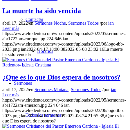
La muerte ha sido vencida
Contactar
abril 17, 2022
/
en
Sermones Noche
,
Sermones Todos
/
por
ian
Leer más
https://www.elredentor.com/wp-content/uploads/2022/05/sermones-
abr1722pm-enrique.jpg
224
646
ian
https://www.elredentor.com/wp-content/uploads/2023/06/logo-tbb-
2023.png
ian
2022-04-17 18:00:38
2022-05-08 23:02:16
La muerte
Horarios
ha sido vencida
¿Que es lo que Dios espera de nosotros?
Sermones
abril 17, 2022
/
en
Sermones Mañana
,
Sermones Todos
/
por
ian
Leer más
https://www.elredentor.com/wp-content/uploads/2022/05/sermones-
abr1722am-emerson.jpg
224
646
ian
https://www.elredentor.com/wp-content/uploads/2023/06/logo-tbb-
Todos los sermones
2023.png
ian
2022-04-17 13:30:09
2022-08-24 21:55:38
¿Que es lo
que Dios espera de nosotros?