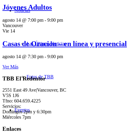
Jóvenes Adultos
Noticias
agosto 14 @ 7:00 pm
-
9:00 pm
Vancouver
Vie
14
Casas de Oración – en línea y presencial
Las Últimas Noticias
agosto 14 @ 7:30 pm
-
9:00 pm
Ver Más
Fotos de TBB
TBB El Redentor
2551 East 49 Ave|Vancouver, BC
V5S 1J6
Tfno: 604.659.4225
Servicios:
Eventos
Domingos 2pm y 6:30pm
Miércoles 7pm
Enlaces