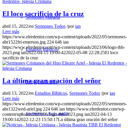
El loco sacrificio de la cruz
Sermones Mañana
abril 15, 2022
/
en
Sermones Todos
/
por
ian
Leer más
https://www.elredentor.com/wp-content/uploads/2022/05/sermones-
abr1522fri-emerson.jpg
224
646
ian
https://www.elredentor.com/wp-content/uploads/2023/06/logo-tbb-
Estudios Bíblicos
2023.png
ian
2022-04-15 19:00:42
2022-05-08 22:28:25
El loco
sacrificio de la cruz
La última gran oración del señor
Sermones Noche
abril 13, 2022
/
en
Estudios Bíblicos
,
Sermones Todos
/
por
ian
Leer más
https://www.elredentor.com/wp-content/uploads/2022/05/sermones-
abr1322wed-ariel.jpg
224
646
ian
https://www.elredentor.com/wp-
Sermones – Solo audio
content/uploads/2023/06/logo-tbb-2023.png
ian
2022-04-13
19:00:14
2022-12-23 15:50:17
La última gran oración del señor