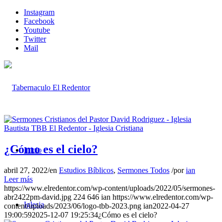
Instagram
Facebook
Youtube
Twitter
Mail
¿Cómo es el cielo?
Inicio
abril 27, 2022
/
en
Estudios Bíblicos
,
Sermones Todos
/
por
ian
Leer más
https://www.elredentor.com/wp-content/uploads/2022/05/sermones-
abr2422pm-david.jpg
224
646
ian
https://www.elredentor.com/wp-
Iglesia
content/uploads/2023/06/logo-tbb-2023.png
ian
2022-04-27
19:00:59
2025-12-07 19:25:34
¿Cómo es el cielo?