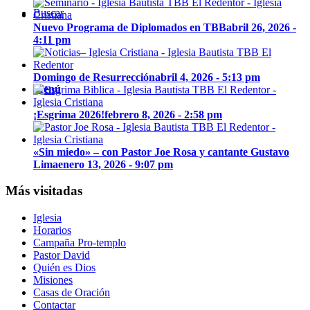
Buscar
Nuevo Programa de Diplomados en TBB
abril 26, 2026 -
4:11 pm
Domingo de Resurrección
abril 4, 2026 - 5:13 pm
Menú
¡Esgrima 2026!
febrero 8, 2026 - 2:58 pm
«Sin miedo» – con Pastor Joe Rosa y cantante Gustavo
Lima
enero 13, 2026 - 9:07 pm
Más visitadas
Iglesia
Horarios
Campaña Pro-templo
Pastor David
Quién es Dios
Misiones
Casas de Oración
Contactar