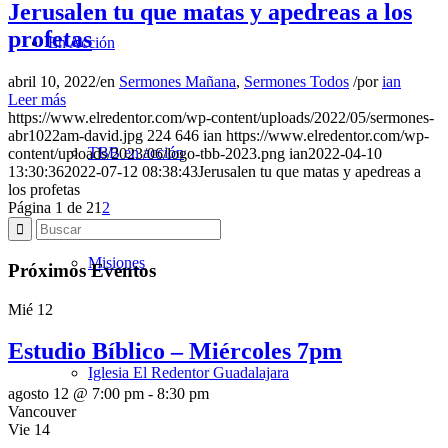
Jerusalen tu que matas y apedreas a los
profetas
En Acción
abril 10, 2022
/
en
Sermones Mañana
,
Sermones Todos
/
por
ian
Leer más
https://www.elredentor.com/wp-content/uploads/2022/05/sermones-
abr1022am-david.jpg
224
646
ian
https://www.elredentor.com/wp-
TBB en acción
content/uploads/2023/06/logo-tbb-2023.png
ian
2022-04-10
13:30:36
2022-07-12 08:38:43
Jerusalen tu que matas y apedreas a
los profetas
Página 1 de 2
1
2
Misiones
Próximos Eventos
Mié
12
Estudio Bíblico – Miércoles 7pm
Iglesia El Redentor Guadalajara
agosto 12 @ 7:00 pm
-
8:30 pm
Vancouver
Vie
14