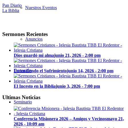
Pan Diario
Nuestros Eventos
La Biblia
Sermones Recientes
Anuncios
Dios guardó mi alma
junio 21, 2026 - 2:00 pm
Donación
Entendiendo el Sufrimiento
junio 14, 2026 - 2:00 pm
El Incesto en la Biblia
junio 3, 2026 - 7:00 pm
Ultimas Noticias
Seminario
Conferencia Misionera 2026 – Amigos y Vecinos
mayo 21,
2026 - 10:09 am