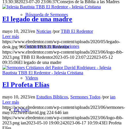
13:30:38
2023-07-20 23:06:37
Consejos de la Biblia a las Madres
Búsqueda de Sermones
El legado de una madre
mayo 10, 2023
/
en
Noticias
/
por
TBB El Redentor
Leer más
https://www.elredentor.com/wp-content/uploads/2020/05/legado-
Sermones con transcripciones
desk.jpg
968
1600
TBB El Redentor
https://www.elredentor.com/wp-content/uploads/2023/06/logo-tbb-
2023.png
TBB El Redentor
2023-05-10 23:07:22
2023-05-12
09:35:06
El legado de una madre
Videos
El Profeta Elías
mayo 10, 2023
/
en
Estudios Bíblicos
,
Sermones Todos
/
por
ian
Leer más
https://www.elredentor.com/wp-content/uploads/2023/06/sermones-
En Vivo
may1023wed-david.jpg
224
646
ian
https://www.elredentor.com/wp-content/uploads/2023/06/logo-tbb-
2023.png
ian
2023-05-10 19:00:24
2023-06-17 10:59:43
El Profeta
Elías