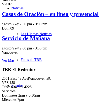
Vie
07
Noticias
Casas de Oración – en línea y presencial
agosto 7 @ 7:30 pm
-
9:00 pm
Dom
09
Las Últimas Noticias
Servicio de Mañana
agosto 9 @ 2:00 pm
-
3:30 pm
Vancouver
Fotos de TBB
Ver Más
TBB El Redentor
2551 East 49 Ave|Vancouver, BC
V5S 1J6
Eventos
Tfno: 604.659.4225
Servicios:
Domingos 2pm y 6:30pm
Miércoles 7pm