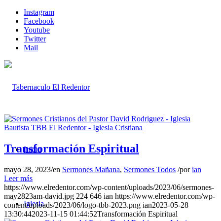
Instagram
Facebook
Youtube
Twitter
Mail
Transformación Espiritual
Inicio
mayo 28, 2023
/
en
Sermones Mañana
,
Sermones Todos
/
por
ian
Leer más
https://www.elredentor.com/wp-content/uploads/2023/06/sermones-
may2823am-david.jpg
224
646
ian
https://www.elredentor.com/wp-
Iglesia
content/uploads/2023/06/logo-tbb-2023.png
ian
2023-05-28
13:30:44
2023-11-15 01:44:52
Transformación Espiritual