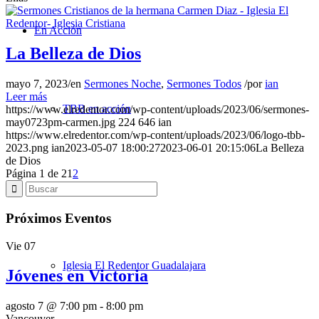
En Acción
La Belleza de Dios
mayo 7, 2023
/
en
Sermones Noche
,
Sermones Todos
/
por
ian
Leer más
TBB en acción
https://www.elredentor.com/wp-content/uploads/2023/06/sermones-
may0723pm-carmen.jpg
224
646
ian
https://www.elredentor.com/wp-content/uploads/2023/06/logo-tbb-
2023.png
ian
2023-05-07 18:00:27
2023-06-01 20:15:06
La Belleza
de Dios
Página 1 de 2
1
2
Misiones
Próximos Eventos
Vie
07
Iglesia El Redentor Guadalajara
Jóvenes en Victoria
agosto 7 @ 7:00 pm
-
8:00 pm
Vancouver