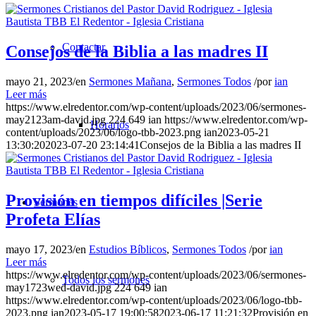
Contactar
Consejos de la Biblia a las madres II
mayo 21, 2023
/
en
Sermones Mañana
,
Sermones Todos
/
por
ian
Leer más
https://www.elredentor.com/wp-content/uploads/2023/06/sermones-
may2123am-david.jpg
224
649
ian
https://www.elredentor.com/wp-
Horarios
content/uploads/2023/06/logo-tbb-2023.png
ian
2023-05-21
13:30:20
2023-07-20 23:14:41
Consejos de la Biblia a las madres II
Provisión en tiempos difíciles |Serie
Sermones
Profeta Elías
mayo 17, 2023
/
en
Estudios Bíblicos
,
Sermones Todos
/
por
ian
Leer más
https://www.elredentor.com/wp-content/uploads/2023/06/sermones-
Todos los sermones
may1723wed-david.jpg
224
649
ian
https://www.elredentor.com/wp-content/uploads/2023/06/logo-tbb-
2023.png
ian
2023-05-17 19:00:58
2023-06-17 11:21:32
Provisión en