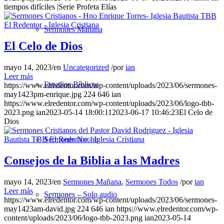
tiempos difíciles |Serie Profeta Elías
Sermones Mañana
El Celo de Dios
mayo 14, 2023
/
en
Uncategorized
/
por
ian
Leer más
Estudios Bíblicos
https://www.elredentor.com/wp-content/uploads/2023/06/sermones-
may1423pm-enrique.jpg
224
646
ian
https://www.elredentor.com/wp-content/uploads/2023/06/logo-tbb-
2023.png
ian
2023-05-14 18:00:11
2023-06-17 10:46:23
El Celo de
Dios
Sermones Noche
Consejos de la Biblia a las Madres
mayo 14, 2023
/
en
Sermones Mañana
,
Sermones Todos
/
por
ian
Leer más
Sermones – Solo audio
https://www.elredentor.com/wp-content/uploads/2023/06/sermones-
may1423am-david.jpg
224
646
ian
https://www.elredentor.com/wp-
content/uploads/2023/06/logo-tbb-2023.png
ian
2023-05-14