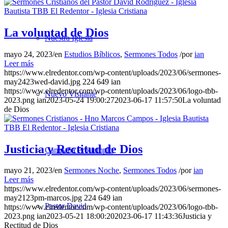
La voluntad de Dios
Nuestra Iglesia
mayo 24, 2023
/
en
Estudios Bíblicos
,
Sermones Todos
/
por
ian
Leer más
https://www.elredentor.com/wp-content/uploads/2023/06/sermones-
may2423wed-david.jpg
224
649
ian
https://www.elredentor.com/wp-content/uploads/2023/06/logo-tbb-
Nuevo Visitante
2023.png
ian
2023-05-24 19:00:27
2023-06-17 11:57:50
La voluntad
de Dios
Justicia y Rectitud de Dios
Campaña Pro-templo
mayo 21, 2023
/
en
Sermones Noche
,
Sermones Todos
/
por
ian
Leer más
https://www.elredentor.com/wp-content/uploads/2023/06/sermones-
may2123pm-marcos.jpg
224
649
ian
Pastor David
https://www.elredentor.com/wp-content/uploads/2023/06/logo-tbb-
2023.png
ian
2023-05-21 18:00:20
2023-06-17 11:43:36
Justicia y
Rectitud de Dios