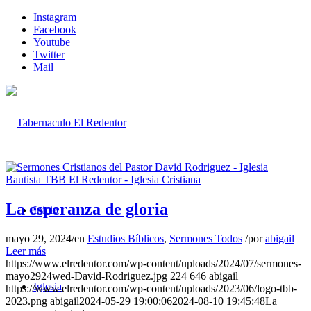
Instagram
Facebook
Youtube
Twitter
Mail
La esperanza de gloria
Inicio
mayo 29, 2024
/
en
Estudios Bíblicos
,
Sermones Todos
/
por
abigail
Leer más
https://www.elredentor.com/wp-content/uploads/2024/07/sermones-
mayo2924wed-David-Rodriguez.jpg
224
646
abigail
Iglesia
https://www.elredentor.com/wp-content/uploads/2023/06/logo-tbb-
2023.png
abigail
2024-05-29 19:00:06
2024-08-10 19:45:48
La