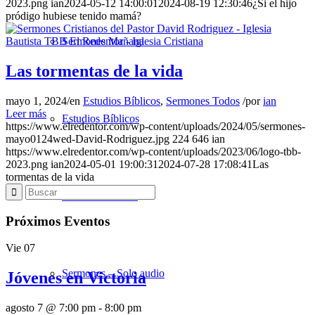
2023.png
ian
2024-05-12 14:00:01
2024-08-19 12:30:46
¿Si el hijo
pródigo hubiese tenido mamá?
Sermones Mañana
Las tormentas de la vida
mayo 1, 2024
/
en
Estudios Bíblicos
,
Sermones Todos
/
por
ian
Leer más
Estudios Bíblicos
https://www.elredentor.com/wp-content/uploads/2024/05/sermones-
mayo0124wed-David-Rodriguez.jpg
224
646
ian
https://www.elredentor.com/wp-content/uploads/2023/06/logo-tbb-
2023.png
ian
2024-05-01 19:00:31
2024-07-28 17:08:41
Las
tormentas de la vida
Sermones Noche
Próximos Eventos
Vie
07
Sermones – Solo audio
Jóvenes en Victoria
agosto 7 @ 7:00 pm
-
8:00 pm