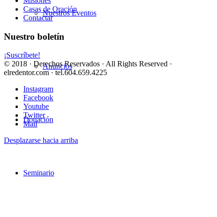
Misiones
Casas de Oración
Nuestros Eventos
Contactar
Nuestro boletín
¡Suscríbete!
© 2018 · Derechos Reservados · All Rights Reserved ·
Anuncios
elredentor.com · tel.604.659.4225
Instagram
Facebook
Youtube
Twitter
Donación
Mail
Desplazarse hacia arriba
Seminario