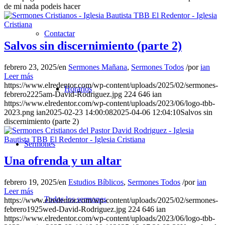
de mi nada podeis hacer
Contactar
Salvos sin discernimiento (parte 2)
febrero 23, 2025
/
en
Sermones Mañana
,
Sermones Todos
/
por
ian
Leer más
https://www.elredentor.com/wp-content/uploads/2025/02/sermones-
Horarios
febrero2225am-David-Rodriguez.jpg
224
646
ian
https://www.elredentor.com/wp-content/uploads/2023/06/logo-tbb-
2023.png
ian
2025-02-23 14:00:08
2025-04-06 12:04:10
Salvos sin
discernimiento (parte 2)
Sermones
Una ofrenda y un altar
febrero 19, 2025
/
en
Estudios Bíblicos
,
Sermones Todos
/
por
ian
Leer más
Todos los sermones
https://www.elredentor.com/wp-content/uploads/2025/02/sermones-
febrero1925wed-David-Rodriguez.jpg
224
646
ian
https://www.elredentor.com/wp-content/uploads/2023/06/logo-tbb-