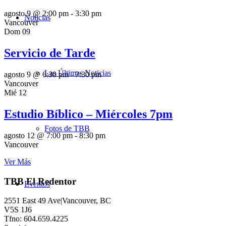
agosto 9 @ 2:00 pm
-
3:30 pm
Noticias
Vancouver
Dom
09
Servicio de Tarde
Las Últimas Noticias
agosto 9 @ 6:30 pm
-
7:30 pm
Vancouver
Mié
12
Estudio Bíblico – Miércoles 7pm
Fotos de TBB
agosto 12 @ 7:00 pm
-
8:30 pm
Vancouver
Ver Más
TBB El Redentor
Eventos
2551 East 49 Ave|Vancouver, BC
V5S 1J6
Tfno: 604.659.4225