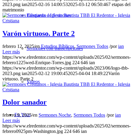
2023.png
ian
2025-02-16 14:00:53
2025-03-12 06:50:46
7 etapas del
matrimonio
Búsqueda de Sermones
Varón virtuoso. Parte 2
febrero 12, 2025
/
en
Estudios Bíblicos
,
Sermones Todos
/
por
ian
Sermones con transcripciones
Leer más
https://www.elredentor.com/wp-content/uploads/2025/02/sermones-
febrero1225wed-Enrique-Torres.jpg
224
646
ian
https://www.elredentor.com/wp-content/uploads/2023/06/logo-tbb-
2023.png
ian
2025-02-12 19:00:45
2025-04-04 18:49:22
Varón
virtuoso. Parte 2
Videos
Dolor sanador
En Vivo
febrero 9, 2025
/
en
Sermones Noche
,
Sermones Todos
/
por
ian
Leer más
https://www.elredentor.com/wp-content/uploads/2025/02/sermones-
febrero0925pm-Washington.jpg
224
646
ian