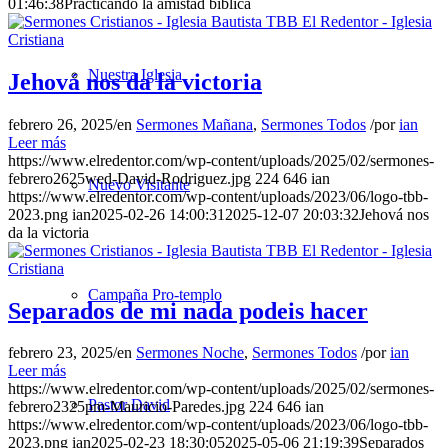
01:46:38
Practicando la amistad bíblica
Nuestra Iglesia
Jehová nos da la victoria
febrero 26, 2025
/
en
Sermones Mañana
,
Sermones Todos
/
por
ian
Leer más
https://www.elredentor.com/wp-content/uploads/2025/02/sermones-
febrero2625wed-David-Rodriguez.jpg
224
646
ian
Nuevo Visitante
https://www.elredentor.com/wp-content/uploads/2023/06/logo-tbb-
2023.png
ian
2025-02-26 14:00:31
2025-12-07 20:03:32
Jehová nos
da la victoria
Campaña Pro-templo
Separados de mi nada podeis hacer
febrero 23, 2025
/
en
Sermones Noche
,
Sermones Todos
/
por
ian
Leer más
https://www.elredentor.com/wp-content/uploads/2025/02/sermones-
Pastor David
febrero2325pm-Mauricio-Paredes.jpg
224
646
ian
https://www.elredentor.com/wp-content/uploads/2023/06/logo-tbb-
2023.png
ian
2025-02-23 18:30:05
2025-05-06 21:19:39
Separados