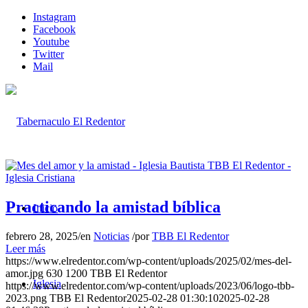
Instagram
Facebook
Youtube
Twitter
Mail
Practicando la amistad bíblica
Inicio
febrero 28, 2025
/
en
Noticias
/
por
TBB El Redentor
Leer más
https://www.elredentor.com/wp-content/uploads/2025/02/mes-del-
amor.jpg
630
1200
TBB El Redentor
Iglesia
https://www.elredentor.com/wp-content/uploads/2023/06/logo-tbb-
2023.png
TBB El Redentor
2025-02-28 01:30:10
2025-02-28