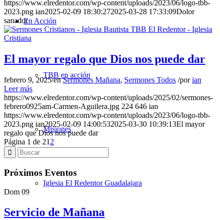
https://www.elredentor.com/wp-content/uploads/2023/06/logo-tbb-
2023.png
ian
2025-02-09 18:30:27
2025-03-28 17:33:09
Dolor
sanador
En Acción
El mayor regalo que Dios nos puede dar
TBB en acción
febrero 9, 2025
/
en
Sermones Mañana
,
Sermones Todos
/
por
ian
Leer más
https://www.elredentor.com/wp-content/uploads/2025/02/sermones-
febrero0925am-Carmen-Aguilera.jpg
224
646
ian
https://www.elredentor.com/wp-content/uploads/2023/06/logo-tbb-
2023.png
ian
2025-02-09 14:00:53
2025-03-30 10:39:13
El mayor
Misiones
regalo que Dios nos puede dar
Página 1 de 2
1
2
Próximos Eventos
Iglesia El Redentor Guadalajara
Dom
09
Servicio de Mañana