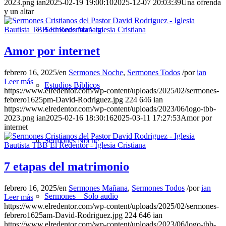
2023.png
ian
2025-02-19 19:00:10
2025-12-07 20:03:39
Una ofrenda
y un altar
Sermones Mañana
Amor por internet
febrero 16, 2025
/
en
Sermones Noche
,
Sermones Todos
/
por
ian
Leer más
Estudios Bíblicos
https://www.elredentor.com/wp-content/uploads/2025/02/sermones-
febrero1625pm-David-Rodriguez.jpg
224
646
ian
https://www.elredentor.com/wp-content/uploads/2023/06/logo-tbb-
2023.png
ian
2025-02-16 18:30:16
2025-03-11 17:27:53
Amor por
internet
Sermones Noche
7 etapas del matrimonio
febrero 16, 2025
/
en
Sermones Mañana
,
Sermones Todos
/
por
ian
Sermones – Solo audio
Leer más
https://www.elredentor.com/wp-content/uploads/2025/02/sermones-
febrero1625am-David-Rodriguez.jpg
224
646
ian
https://www.elredentor.com/wp-content/uploads/2023/06/logo-tbb-