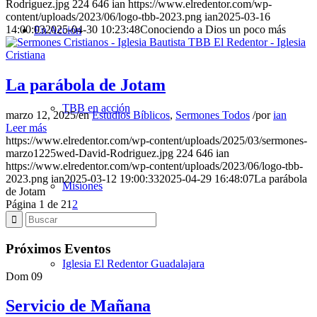
Rodriguez.jpg
224
646
ian
https://www.elredentor.com/wp-
content/uploads/2023/06/logo-tbb-2023.png
ian
2025-03-16
14:00:03
2025-04-30 10:23:48
Conociendo a Dios un poco más
En Acción
La parábola de Jotam
TBB en acción
marzo 12, 2025
/
en
Estudios Bíblicos
,
Sermones Todos
/
por
ian
Leer más
https://www.elredentor.com/wp-content/uploads/2025/03/sermones-
marzo1225wed-David-Rodriguez.jpg
224
646
ian
https://www.elredentor.com/wp-content/uploads/2023/06/logo-tbb-
2023.png
ian
2025-03-12 19:00:33
2025-04-29 16:48:07
La parábola
Misiones
de Jotam
Página 1 de 2
1
2
Próximos Eventos
Iglesia El Redentor Guadalajara
Dom
09
Servicio de Mañana