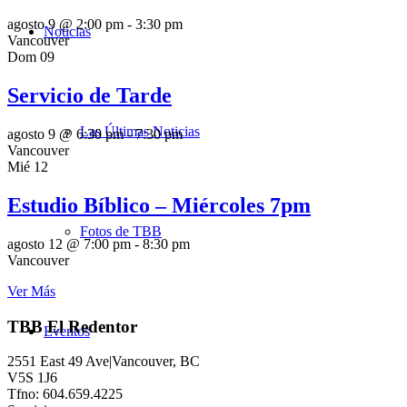
agosto 9 @ 2:00 pm
-
3:30 pm
Noticias
Vancouver
Dom
09
Servicio de Tarde
Las Últimas Noticias
agosto 9 @ 6:30 pm
-
7:30 pm
Vancouver
Mié
12
Estudio Bíblico – Miércoles 7pm
Fotos de TBB
agosto 12 @ 7:00 pm
-
8:30 pm
Vancouver
Ver Más
TBB El Redentor
Eventos
2551 East 49 Ave|Vancouver, BC
V5S 1J6
Tfno: 604.659.4225