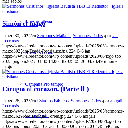
más sabios
Nuestra Iglesia
Simón el mago
marzo 30, 2025
/
en
Sermones Mañana
,
Sermones Todos
/
por
ian
Leer más
https://www.elredentor.com/wp-content/uploads/2025/03/sermones-
marzo3025am-David-Rodriguez.jpg
224
646
ian
Nuevo Visitante
https://www.elredentor.com/wp-content/uploads/2023/06/logo-tbb-
2023.png
ian
2025-03-30 14:00:18
2025-05-20 04:23:49
Simón el
mago
Campaña Pro-templo
Cirugía al corazón. (Parte ll )
marzo 26, 2025
/
en
Estudios Bíblicos
,
Sermones Todos
/
por
abigail
Leer más
https://www.elredentor.com/wp-content/uploads/2025/05/sermones-
Pastor David
marzo2625wed-Enrique-Torres.jpg
224
646
abigail
https://www.elredentor.com/wp-content/uploads/2023/06/logo-tbb-
2023.png
abigail
2025-03-26 19:00:09
2025-05-20 04:35:54
Cirugía