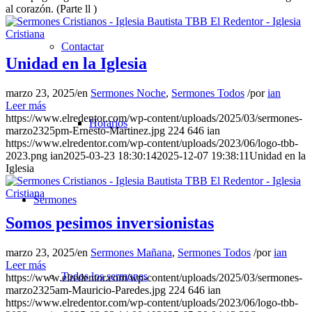
al corazón. (Parte ll )
Contactar
Unidad en la Iglesia
marzo 23, 2025
/
en
Sermones Noche
,
Sermones Todos
/
por
ian
Leer más
https://www.elredentor.com/wp-content/uploads/2025/03/sermones-
Horarios
marzo2325pm-Ernesto-Martinez.jpg
224
646
ian
https://www.elredentor.com/wp-content/uploads/2023/06/logo-tbb-
2023.png
ian
2025-03-23 18:30:14
2025-12-07 19:38:11
Unidad en la
Iglesia
Sermones
Somos pesimos inversionistas
marzo 23, 2025
/
en
Sermones Mañana
,
Sermones Todos
/
por
ian
Leer más
Todos los sermones
https://www.elredentor.com/wp-content/uploads/2025/03/sermones-
marzo2325am-Mauricio-Paredes.jpg
224
646
ian
https://www.elredentor.com/wp-content/uploads/2023/06/logo-tbb-