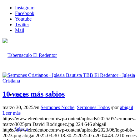
Instagram
Facebook
Youtube
Twitter
Mail
10 veces más sabios
Inicio
marzo 30, 2025
/
en
Sermones Noche
,
Sermones Todos
/
por
abigail
Leer más
https://www.elredentor.com/wp-content/uploads/2025/05/sermones-
marzo3025pm-David-Rodriguez.jpg
224
646
abigail
Iglesia
https://www.elredentor.com/wp-content/uploads/2023/06/logo-tbb-
2023.png
abigail
2025-03-30 18:30:25
2025-05-20 04:49:22
10 veces