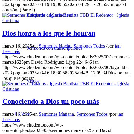
2023.png
ian
2025-03-19 19:00:55
2025-04-29 17:20:55
Cirugía al
corazón. (Parte I)
Búsqueda de Sermones
Dios honra a los que le honran
marzo 16, 2025
/
en
Sermones Noche
,
Sermones Todos
/
por
ian
Sermones con transcripciones
Leer más
https://www.elredentor.com/wp-content/uploads/2025/03/sermones-
marzo1625pm-David-Rodriguez-1.jpg
224
646
ian
https://www.elredentor.com/wp-content/uploads/2023/06/logo-tbb-
2023.png
ian
2025-03-16 18:30:58
2025-04-29 17:09:34
Dios honra a
los que le honran
Videos
Conociendo a Dios un poco más
En Vivo
marzo 16, 2025
/
en
Sermones Mañana
,
Sermones Todos
/
por
ian
Leer más
https://www.elredentor.com/wp-
content/uploads/2025/03/seermones-marzo1625am-David-