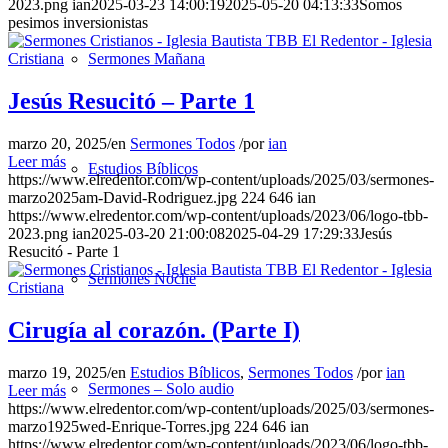
2023.png
ian
2025-03-23 14:00:19
2025-05-20 04:13:33
Somos
pesimos inversionistas
Sermones Mañana
Jesús Resucitó – Parte 1
marzo 20, 2025
/
en
Sermones Todos
/
por
ian
Leer más
Estudios Bíblicos
https://www.elredentor.com/wp-content/uploads/2025/03/sermones-
marzo2025am-David-Rodriguez.jpg
224
646
ian
https://www.elredentor.com/wp-content/uploads/2023/06/logo-tbb-
2023.png
ian
2025-03-20 21:00:08
2025-04-29 17:29:33
Jesús
Resucitó - Parte 1
Sermones Noche
Cirugía al corazón. (Parte I)
marzo 19, 2025
/
en
Estudios Bíblicos
,
Sermones Todos
/
por
ian
Sermones – Solo audio
Leer más
https://www.elredentor.com/wp-content/uploads/2025/03/sermones-
marzo1925wed-Enrique-Torres.jpg
224
646
ian
https://www.elredentor.com/wp-content/uploads/2023/06/logo-tbb-