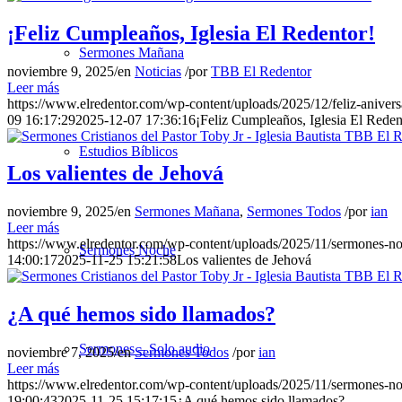
¡Feliz Cumpleaños, Iglesia El Redentor!
Sermones Mañana
noviembre 9, 2025
/
en
Noticias
/
por
TBB El Redentor
Leer más
https://www.elredentor.com/wp-content/uploads/2025/12/feliz-anivers
09 16:17:29
2025-12-07 17:36:16
¡Feliz Cumpleaños, Iglesia El Reden
Estudios Bíblicos
Los valientes de Jehová
noviembre 9, 2025
/
en
Sermones Mañana
,
Sermones Todos
/
por
ian
Leer más
https://www.elredentor.com/wp-content/uploads/2025/11/sermones-n
Sermones Noche
14:00:17
2025-11-25 15:21:58
Los valientes de Jehová
¿A qué hemos sido llamados?
Sermones – Solo audio
noviembre 7, 2025
/
en
Sermones Todos
/
por
ian
Leer más
https://www.elredentor.com/wp-content/uploads/2025/11/sermones-no
19:00:43
2025-11-25 15:17:15
¿A qué hemos sido llamados?