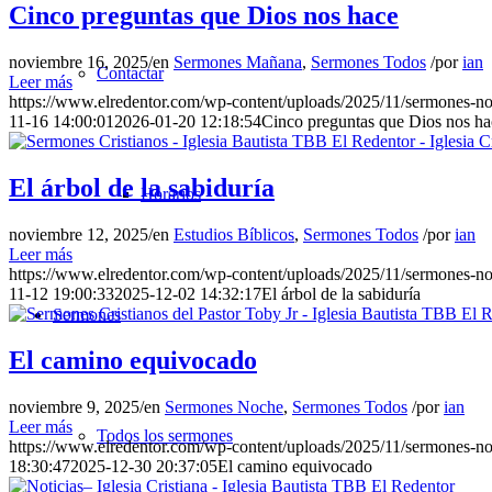
Cinco preguntas que Dios nos hace
noviembre 16, 2025
/
en
Sermones Mañana
,
Sermones Todos
/
por
ian
Contactar
Leer más
https://www.elredentor.com/wp-content/uploads/2025/11/sermones-
11-16 14:00:01
2026-01-20 12:18:54
Cinco preguntas que Dios nos ha
El árbol de la sabiduría
Horarios
noviembre 12, 2025
/
en
Estudios Bíblicos
,
Sermones Todos
/
por
ian
Leer más
https://www.elredentor.com/wp-content/uploads/2025/11/sermones-
11-12 19:00:33
2025-12-02 14:32:17
El árbol de la sabiduría
Sermones
El camino equivocado
noviembre 9, 2025
/
en
Sermones Noche
,
Sermones Todos
/
por
ian
Leer más
Todos los sermones
https://www.elredentor.com/wp-content/uploads/2025/11/sermones-
18:30:47
2025-12-30 20:37:05
El camino equivocado