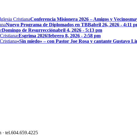
Conferencia Misionera 2026 – Amigos y Vecinos
may
Nuevo Programa de Diplomados en TBB
abril 26, 2026 - 4:11 
Domingo de Resurrección
abril 4, 2026 - 5:13 pm
¡Esgrima 2026!
febrero 8, 2026 - 2:58 pm
«Sin miedo» – con Pastor Joe Rosa y cantante Gustavo L
 · tel.604.659.4225