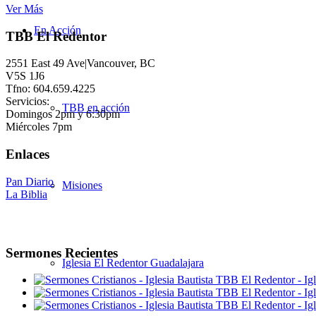
Ver Más
En Acción
TBB El Redentor
2551 East 49 Ave|Vancouver, BC
V5S 1J6
Tfno: 604.659.4225
Servicios:
TBB en acción
Domingos 2pm y 6:30pm
Miércoles 7pm
Enlaces
Pan Diario
Misiones
La Biblia
Sermones Recientes
Iglesia El Redentor Guadalajara