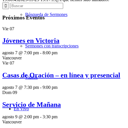
Búsqueda de Sermones
Próximos Eventos
Vie
07
Jóvenes en Victoria
Sermones con transcripciones
agosto 7 @ 7:00 pm
-
8:00 pm
Vancouver
Vie
07
Casas de Oración – en línea y presencial
Videos
agosto 7 @ 7:30 pm
-
9:00 pm
Dom
09
Servicio de Mañana
En Vivo
agosto 9 @ 2:00 pm
-
3:30 pm
Vancouver