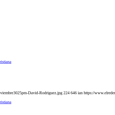
noviembre3025pm-David-Rodriguez.jpg
224
646
ian
https://www.elrede