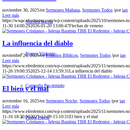
noviembre 30, 2025
/
en
Sermones Mañana
,
Sermones Todos
/
por
ian
Leer más
https://www.elredentor.com/wp-content/uploads/2025/10/sermones-
Nuestra Iglesia
11-30 14:00:29
2026-01-20 13:06:47
Flechas de veneno
La influencia del diablo
Nuevo Visitante
noviembre 26, 2025
/
en
Estudios Bíblicos
,
Sermones Todos
/
por
ian
Leer más
https://www.elredentor.com/wp-content/uploads/2025/11/sermones-
11-26 19:00:35
2025-12-14 13:59:31
La influencia del diablo
Campaña Pro-templo
El bien y el mal
noviembre 16, 2025
/
en
Sermones Noche
,
Sermones Todos
/
por
ian
Leer más
https://www.elredentor.com/wp-content/uploads/2025/11/sermones-
11-16 18:30:50
2025-12-09 15:10:31
El bien y el mal
Pastor David