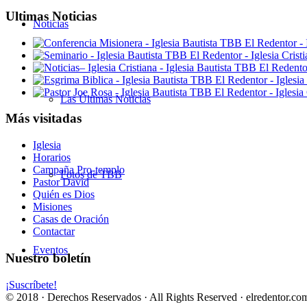
Ultimas Noticias
Noticias
Las Últimas Noticias
Más visitadas
Iglesia
Horarios
Campaña Pro-templo
Fotos de TBB
Pastor David
Quién es Dios
Misiones
Casas de Oración
Contactar
Eventos
Nuestro boletín
¡Suscríbete!
© 2018 · Derechos Reservados · All Rights Reserved · elredentor.com