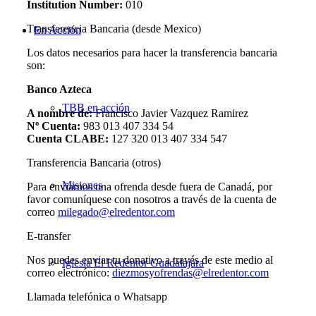
Institution Number:
010
Transferencia Bancaria (desde Mexico)
En Acción
Los datos necesarios para hacer la transferencia bancaria
son:
Banco Azteca
TBB en acción
A nombre de:
Francisco Javier Vazquez Ramirez
Nº Cuenta:
983 013 407 334 54
Cuenta CLABE:
127 320 013 407 334 547
Transferencia Bancaria (otros)
Misiones
Para enviarnos una ofrenda desde fuera de Canadá, por
favor comuníquese con nosotros a través de la cuenta de
correo
milegado@elredentor.com
E-transfer
Nos puedes enviar tu donativo a través de este medio al
Iglesia El Redentor Guadalajara
correo electrónico:
diezmosyofrendas@elredentor.com
Llamada telefónica o Whatsapp