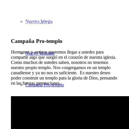
«yo los traeré a mi santo monte, y los alegraré en mi casa de oración.
Sus holocaustos y sus sacrificios serán aceptos sobre mi altar; porque
Nuestra Iglesia
mi casa será llamada casa de oración para todos los pueblos.»
Isaías 56:7
Campaña Pro-templo
Hermanos y amigos queremos llegar a ustedes para
Nuevo Visitante
compartir algo que surgió en el corazón de nuestra iglesia.
Como muchos de ustedes saben, nosotros no tenemos
nuestro propio templo. Nos congregamos en un templo
canadiense y ya no nos es suficiente. Es nuestro deseo
poder construir un templo para la gloria de Dios, pensando
en las futuras generaciones.
Campaña Pro-templo
Pastor David