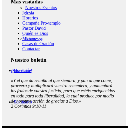
Más visitadas
Nuestros Eventos
Iglesia
Horarios
Campaña Pro-templo
Pastor David
Quién es Dios
Misiones
Anuncios
Casas de Oración
Contactar
Nuestro boletín
Donación
¡Suscríbete!
«Y el que da semilla al que siembra, y pan al que come,
proveerá y multiplicará vuestra sementera, y aumentará
los frutos de vuestra justicia, para que estéis enriquecidos
en todo para toda liberalidad, la cual produce por medio
de nosotros acción de gracias a Dios.»
Seminario
2 Corintios 9:10-11