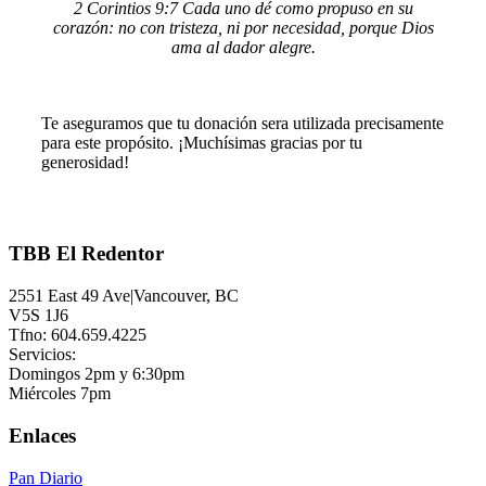
2 Corintios 9:7 Cada uno dé como propuso en su
corazón: no con tristeza, ni por necesidad, porque Dios
ama al dador alegre.
Te aseguramos que tu donación sera utilizada precisamente
para este propósito. ¡Muchísimas gracias por tu
generosidad!
TBB El Redentor
2551 East 49 Ave|Vancouver, BC
V5S 1J6
Tfno: 604.659.4225
Servicios:
Domingos 2pm y 6:30pm
Miércoles 7pm
Enlaces
Pan Diario