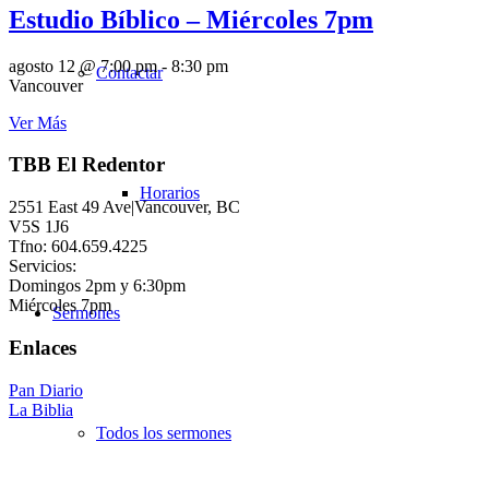
Estudio Bíblico – Miércoles 7pm
agosto 12 @ 7:00 pm
-
8:30 pm
Contactar
Vancouver
Ver Más
TBB El Redentor
Horarios
2551 East 49 Ave|Vancouver, BC
V5S 1J6
Tfno: 604.659.4225
Servicios:
Domingos 2pm y 6:30pm
Miércoles 7pm
Sermones
Enlaces
Pan Diario
La Biblia
Todos los sermones