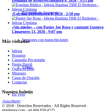
Domingo de Resurrección
abril 4, 2026 - 5:13 pm
Búsqueda de Sermones
¡Esgrima 2026!
febrero 8, 2026 - 2:58 pm
«Sin miedo» – con Pastor Joe Rosa y cantante Gustavo
Lima
enero 13, 2026 - 9:07 pm
Sermones con transcripciones
Más visitadas
Iglesia
Horarios
Campaña Pro-templo
Pastor David
Videos
Quién es Dios
Misiones
Casas de Oración
Contactar
Nuestro boletín
En Vivo
¡Suscríbete!
© 2018 · Derechos Reservados · All Rights Reserved ·
elredentor.com · tel.604.659.4225