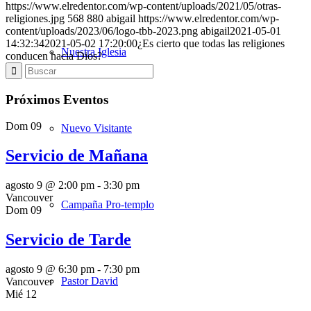
https://www.elredentor.com/wp-content/uploads/2021/05/otras-
religiones.jpg
568
880
abigail
https://www.elredentor.com/wp-
content/uploads/2023/06/logo-tbb-2023.png
abigail
2021-05-01
14:32:34
2021-05-02 17:20:00
¿Es cierto que todas las religiones
Nuestra Iglesia
conducen hacia Dios?
Próximos Eventos
Dom
09
Nuevo Visitante
Servicio de Mañana
agosto 9 @ 2:00 pm
-
3:30 pm
Vancouver
Campaña Pro-templo
Dom
09
Servicio de Tarde
agosto 9 @ 6:30 pm
-
7:30 pm
Pastor David
Vancouver
Mié
12