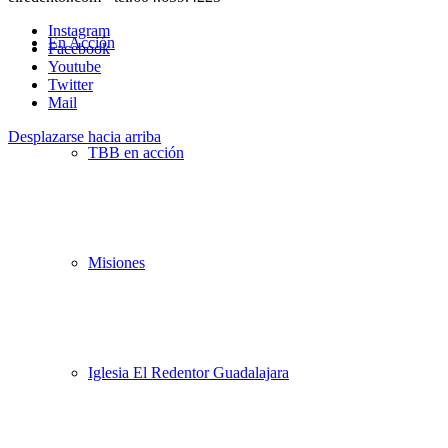
Instagram
En Acción
Facebook
Youtube
Twitter
Mail
Desplazarse hacia arriba
TBB en acción
Misiones
Iglesia El Redentor Guadalajara