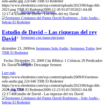
solo-audio.jpg
224
646
TBB El Redentor
https://www.elredentor.com/wp-content/uploads/2023/06/logo-tbb-
2023.png
TBB El Redentor
2009-12-30 01:07:05
2021-04-08
Búsqueda de Sermones
12:17:47
Estudio de David - Los hijos del rey David
Estudio de David – Las riquezas del rey
David
Sermones con transcripciones
diciembre 23, 2009
/
en
Sermones Solo Audio
,
Sermones Todos
/
por
TBB El Redentor
Fecha: Diciembre 23, 2009 Cita Bíblica: 1 Crónicas 29 Predicador:
Videos
Dr. David Rodríguez Descargar Sermon
Leer más
https://www.elredentor.com/wp-content/uploads/2009/03/sermon-
solo-audio.jpg
224
646
TBB El Redentor
https://www.elredentor.com/wp-content/uploads/2023/06/logo-tbb-
En Vivo
2023.png
TBB El Redentor
2009-12-23 01:01:59
2021-04-08
12:17:40
Estudio de David - Las riquezas del rey David