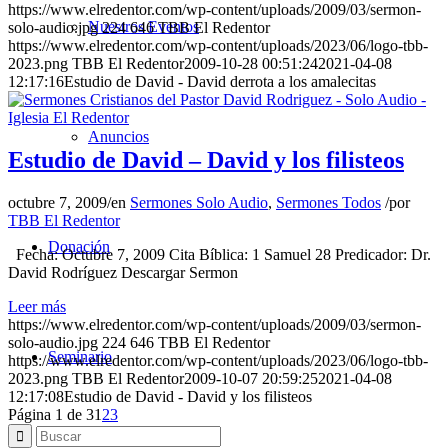
https://www.elredentor.com/wp-content/uploads/2009/03/sermon-
Nuestros Eventos
solo-audio.jpg
224
646
TBB El Redentor
https://www.elredentor.com/wp-content/uploads/2023/06/logo-tbb-
2023.png
TBB El Redentor
2009-10-28 00:51:24
2021-04-08
12:17:16
Estudio de David - David derrota a los amalecitas
Anuncios
Estudio de David – David y los filisteos
octubre 7, 2009
/
en
Sermones Solo Audio
,
Sermones Todos
/
por
TBB El Redentor
Donación
Fecha: Octubre 7, 2009 Cita Bíblica: 1 Samuel 28 Predicador: Dr.
David Rodríguez Descargar Sermon
Leer más
https://www.elredentor.com/wp-content/uploads/2009/03/sermon-
solo-audio.jpg
224
646
TBB El Redentor
Seminario
https://www.elredentor.com/wp-content/uploads/2023/06/logo-tbb-
2023.png
TBB El Redentor
2009-10-07 20:59:25
2021-04-08
12:17:08
Estudio de David - David y los filisteos
Página 1 de 3
1
2
3