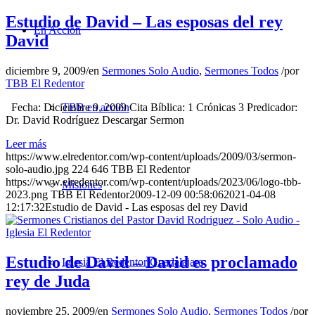
Estudio de David – Las esposas del rey
En Acción
David
diciembre 9, 2009
/
en
Sermones Solo Audio
,
Sermones Todos
/
por
TBB El Redentor
Fecha: Diciembre 9, 2009 Cita Bíblica: 1 Crónicas 3 Predicador:
TBB en acción
Dr. David Rodríguez Descargar Sermon
Leer más
https://www.elredentor.com/wp-content/uploads/2009/03/sermon-
solo-audio.jpg
224
646
TBB El Redentor
https://www.elredentor.com/wp-content/uploads/2023/06/logo-tbb-
Misiones
2023.png
TBB El Redentor
2009-12-09 00:58:06
2021-04-08
12:17:32
Estudio de David - Las esposas del rey David
Estudio de David – David es proclamado
Iglesia El Redentor Guadalajara
rey de Juda
noviembre 25, 2009
/
en
Sermones Solo Audio
,
Sermones Todos
/
por