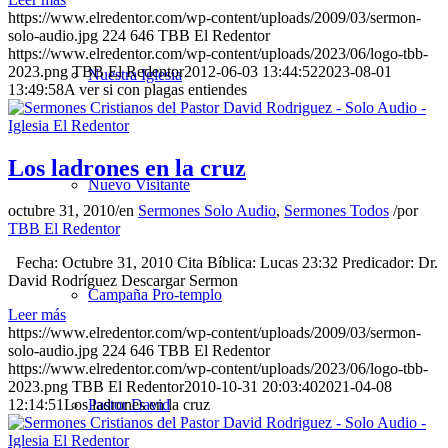
https://www.elredentor.com/wp-content/uploads/2009/03/sermon-
solo-audio.jpg
224
646
TBB El Redentor
https://www.elredentor.com/wp-content/uploads/2023/06/logo-tbb-
2023.png
TBB El Redentor
2012-06-03 13:44:52
2023-08-01
Nuestra Iglesia
13:49:58
A ver si con plagas entiendes
Los ladrones en la cruz
Nuevo Visitante
octubre 31, 2010
/
en
Sermones Solo Audio
,
Sermones Todos
/
por
TBB El Redentor
Fecha: Octubre 31, 2010 Cita Bíblica: Lucas 23:32 Predicador: Dr.
David Rodríguez Descargar Sermon
Campaña Pro-templo
Leer más
https://www.elredentor.com/wp-content/uploads/2009/03/sermon-
solo-audio.jpg
224
646
TBB El Redentor
https://www.elredentor.com/wp-content/uploads/2023/06/logo-tbb-
2023.png
TBB El Redentor
2010-10-31 20:03:40
2021-04-08
12:14:51
Los ladrones en la cruz
Pastor David