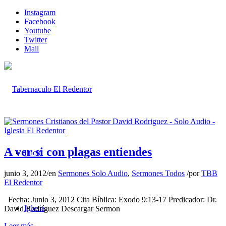
Instagram
Facebook
Youtube
Twitter
Mail
A ver si con plagas entiendes
Inicio
junio 3, 2012
/
en
Sermones Solo Audio
,
Sermones Todos
/
por
TBB
El Redentor
Fecha: Junio 3, 2012 Cita Bíblica: Exodo 9:13-17 Predicador: Dr.
Iglesia
David Rodríguez Descargar Sermon
Leer más