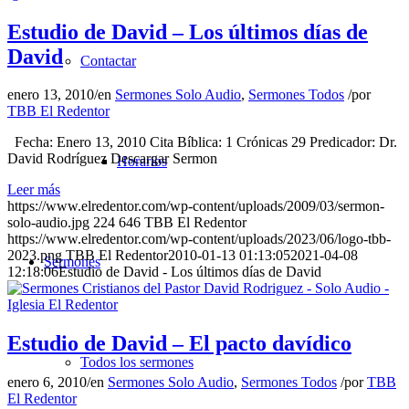
Estudio de David – Los últimos días de
David
Contactar
enero 13, 2010
/
en
Sermones Solo Audio
,
Sermones Todos
/
por
TBB El Redentor
Fecha: Enero 13, 2010 Cita Bíblica: 1 Crónicas 29 Predicador: Dr.
David Rodríguez Descargar Sermon
Horarios
Leer más
https://www.elredentor.com/wp-content/uploads/2009/03/sermon-
solo-audio.jpg
224
646
TBB El Redentor
https://www.elredentor.com/wp-content/uploads/2023/06/logo-tbb-
2023.png
TBB El Redentor
2010-01-13 01:13:05
2021-04-08
Sermones
12:18:06
Estudio de David - Los últimos días de David
Estudio de David – El pacto davídico
Todos los sermones
enero 6, 2010
/
en
Sermones Solo Audio
,
Sermones Todos
/
por
TBB
El Redentor