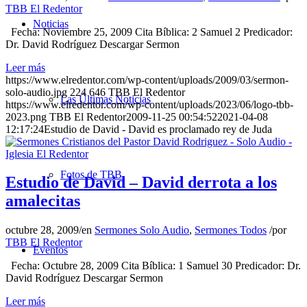
TBB El Redentor
Noticias
Fecha: Noviembre 25, 2009 Cita Bíblica: 2 Samuel 2 Predicador:
Dr. David Rodríguez Descargar Sermon
Leer más
https://www.elredentor.com/wp-content/uploads/2009/03/sermon-
solo-audio.jpg
224
646
TBB El Redentor
Las Últimas Noticias
https://www.elredentor.com/wp-content/uploads/2023/06/logo-tbb-
2023.png
TBB El Redentor
2009-11-25 00:54:52
2021-04-08
12:17:24
Estudio de David - David es proclamado rey de Juda
Fotos de TBB
Estudio de David – David derrota a los
amalecitas
octubre 28, 2009
/
en
Sermones Solo Audio
,
Sermones Todos
/
por
TBB El Redentor
Eventos
Fecha: Octubre 28, 2009 Cita Bíblica: 1 Samuel 30 Predicador: Dr.
David Rodríguez Descargar Sermon
Leer más