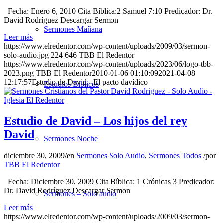
Fecha: Enero 6, 2010 Cita Bíblica:2 Samuel 7:10 Predicador: Dr.
David Rodríguez Descargar Sermon
Sermones Mañana
Leer más
https://www.elredentor.com/wp-content/uploads/2009/03/sermon-
solo-audio.jpg
224
646
TBB El Redentor
https://www.elredentor.com/wp-content/uploads/2023/06/logo-tbb-
2023.png
TBB El Redentor
2010-01-06 01:10:09
2021-04-08
12:17:57
Estudio de David - El pacto davídico
Estudios Bíblicos
Estudio de David – Los hijos del rey
David
Sermones Noche
diciembre 30, 2009
/
en
Sermones Solo Audio
,
Sermones Todos
/
por
TBB El Redentor
Fecha: Diciembre 30, 2009 Cita Bíblica: 1 Crónicas 3 Predicador:
Dr. David Rodríguez Descargar Sermon
Sermones – Solo audio
Leer más
https://www.elredentor.com/wp-content/uploads/2009/03/sermon-