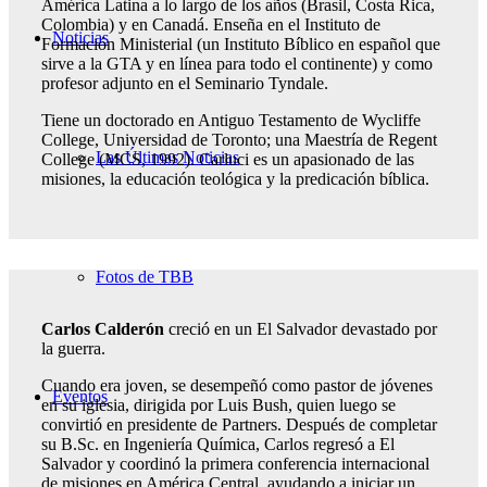
América Latina a lo largo de los años (Brasil, Costa Rica,
Colombia) y en Canadá. Enseña en el Instituto de
Noticias
Formación Ministerial (un Instituto Bíblico en español que
sirve a la GTA y en línea para todo el continente) y como
profesor adjunto en el Seminario Tyndale.
Tiene un doctorado en Antiguo Testamento de Wycliffe
College, Universidad de Toronto; una Maestría de Regent
Las Últimas Noticias
College (MCS, 1992). Carluci es un apasionado de las
misiones, la educación teológica y la predicación bíblica.
Fotos de TBB
Carlos Calderón
creció en un El Salvador devastado por
la guerra.
Cuando era joven, se desempeñó como pastor de jóvenes
Eventos
en su iglesia, dirigida por Luis Bush, quien luego se
convirtió en presidente de Partners. Después de completar
su B.Sc. en Ingeniería Química, Carlos regresó a El
Salvador y coordinó la primera conferencia internacional
de misiones en América Central, ayudando a iniciar un