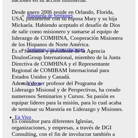
naciones en su acción ministerial.
Desde enero 2006 reside en Orlando, Florida,
Búsqueda de Sermones
USA, juntamente con su esposa Mary y su hija
Mickaela. Habiendo aceptado el desafío de Dios
de salir como misionero y sumarse al equipo de
liderazgo de COMHINA, Cooperación Misionera
de los Hispanos de Norte América.
Sermones con transcripciones
Es el fundador y presidente de la Agencia
DoulosGroup International, miembro de la Junta
Directiva de COMHINA y el Representante
Regional de COMIBAM Internacional para
Estados Unidos y Canadá.
Además de ser profesor del Programa de
Videos
Liderazgo Misional y de Perspectivas, ha creado
numerosos Seminarios y Cursos. Su pasión es
equipar lideres para la misión, para lo cual acaba
de terminar su Maestría en Liderazgo y Misiones.
En Vivo
Es consultor para diferentes Iglesias,
organizaciones, y empresas, a través de DGI
Consulting, con el fin de involucrar también a