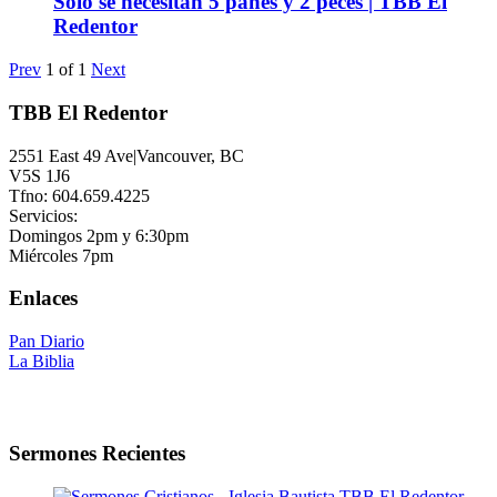
Solo se necesitan 5 panes y 2 peces | TBB El
Redentor
Prev
1
of
1
Next
TBB El Redentor
2551 East 49 Ave|Vancouver, BC
V5S 1J6
Tfno: 604.659.4225
Servicios:
Domingos 2pm y 6:30pm
Miércoles 7pm
Enlaces
Pan Diario
La Biblia
Sermones Recientes