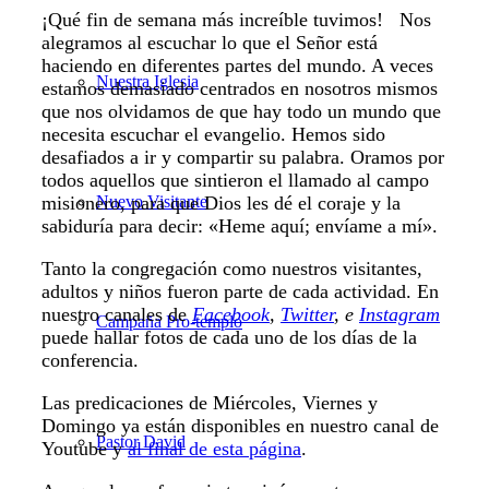
¡Qué fin de semana más increíble tuvimos! Nos
alegramos al escuchar lo que el Señor está
haciendo en diferentes partes del mundo. A veces
Nuestra Iglesia
estamos demasiado centrados en nosotros mismos
que nos olvidamos de que hay todo un mundo que
necesita escuchar el evangelio. Hemos sido
desafiados a ir y compartir su palabra. Oramos por
todos aquellos que sintieron el llamado al campo
Nuevo Visitante
misionero, para que Dios les dé el coraje y la
sabiduría para decir: «Heme aquí; envíame a mí».
Tanto la congregación como nuestros visitantes,
adultos y niños fueron parte de cada actividad. En
nuestro canales de
Facebook
,
Twitter
, e
Instagram
Campaña Pro-templo
puede hallar fotos de cada uno de los días de la
conferencia.
Las predicaciones de Miércoles, Viernes y
Domingo ya están disponibles en nuestro canal de
Pastor David
Youtube y
al final de esta página
.