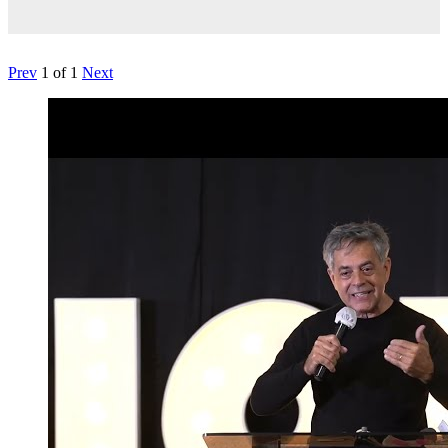
Prev
1
of
1
Next