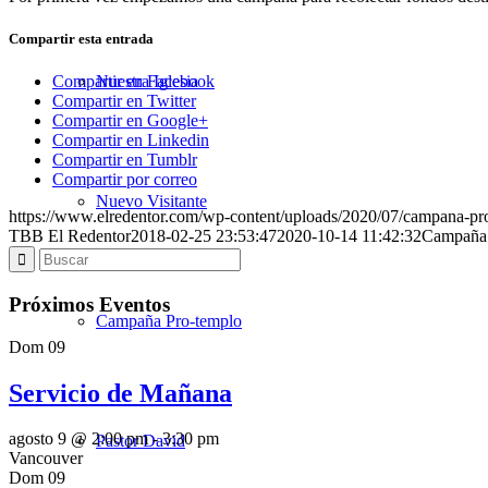
Compartir esta entrada
Nuestra Iglesia
Compartir en Facebook
Compartir en Twitter
Compartir en Google+
Compartir en Linkedin
Compartir en Tumblr
Compartir por correo
Nuevo Visitante
https://www.elredentor.com/wp-content/uploads/2020/07/campana-p
TBB El Redentor
2018-02-25 23:53:47
2020-10-14 11:42:32
Campaña 
Próximos Eventos
Campaña Pro-templo
Dom
09
Servicio de Mañana
agosto 9 @ 2:00 pm
-
3:30 pm
Pastor David
Vancouver
Dom
09