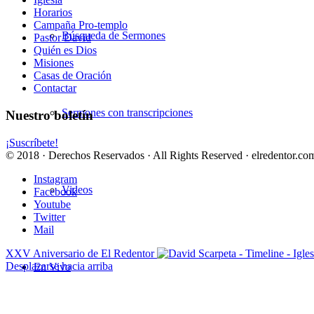
Horarios
Campaña Pro-templo
Búsqueda de Sermones
Pastor David
Quién es Dios
Misiones
Casas de Oración
Contactar
Sermones con transcripciones
Nuestro boletín
¡Suscríbete!
© 2018 · Derechos Reservados · All Rights Reserved · elredentor.com
Instagram
Videos
Facebook
Youtube
Twitter
Mail
XXV Aniversario de El Redentor
Desplazarse hacia arriba
En Vivo