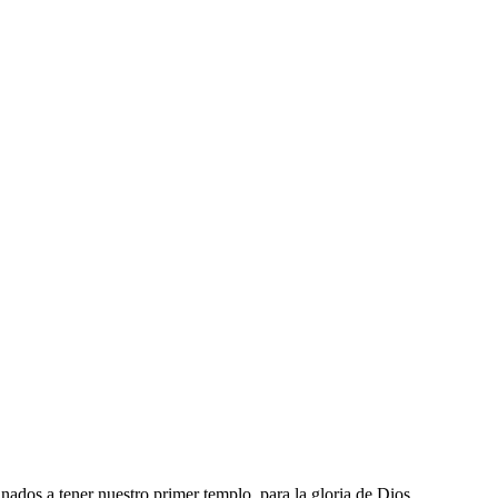
dos a tener nuestro primer templo, para la gloria de Dios.