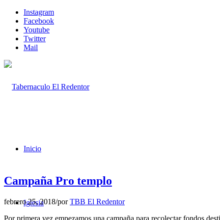
Instagram
Facebook
Youtube
Twitter
Mail
Inicio
Campaña Pro templo
febrero 25, 2018
/
por
TBB El Redentor
Iglesia
Por primera vez empezamos una campaña para recolectar fondos destina