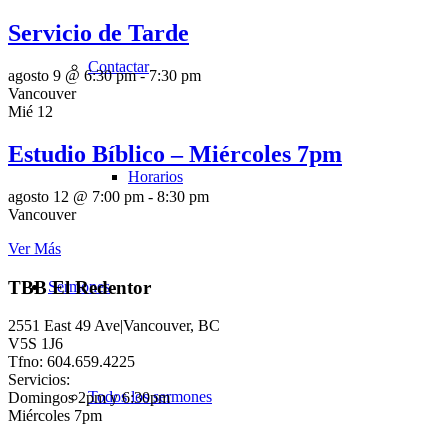
Servicio de Tarde
Contactar
agosto 9 @ 6:30 pm
-
7:30 pm
Vancouver
Mié
12
Estudio Bíblico – Miércoles 7pm
Horarios
agosto 12 @ 7:00 pm
-
8:30 pm
Vancouver
Ver Más
TBB El Redentor
Sermones
2551 East 49 Ave|Vancouver, BC
V5S 1J6
Tfno: 604.659.4225
Servicios:
Todos los sermones
Domingos 2pm y 6:30pm
Miércoles 7pm