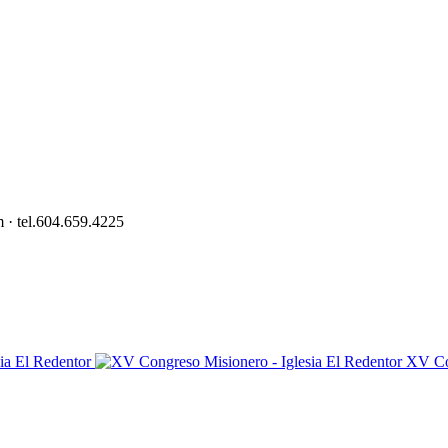
 · tel.604.659.4225
XV Co