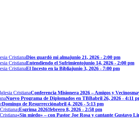
Dios guardó mi alma
junio 21, 2026 - 2:00 pm
Entendiendo el Sufrimiento
junio 14, 2026 - 2:00 pm
El Incesto en la Biblia
junio 3, 2026 - 7:00 pm
Conferencia Misionera 2026 – Amigos y Vecinos
may
Nuevo Programa de Diplomados en TBB
abril 26, 2026 - 4:11 
Domingo de Resurrección
abril 4, 2026 - 5:13 pm
¡Esgrima 2026!
febrero 8, 2026 - 2:58 pm
«Sin miedo» – con Pastor Joe Rosa y cantante Gustavo L