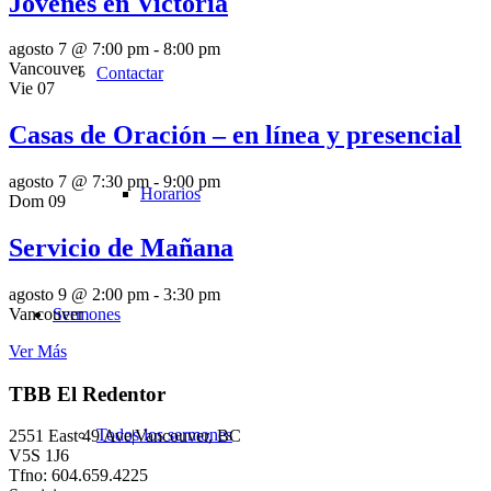
Jóvenes en Victoria
agosto 7 @ 7:00 pm
-
8:00 pm
Vancouver
Contactar
Vie
07
Casas de Oración – en línea y presencial
agosto 7 @ 7:30 pm
-
9:00 pm
Horarios
Dom
09
Servicio de Mañana
agosto 9 @ 2:00 pm
-
3:30 pm
Sermones
Vancouver
Ver Más
TBB El Redentor
Todos los sermones
2551 East 49 Ave|Vancouver, BC
V5S 1J6
Tfno: 604.659.4225