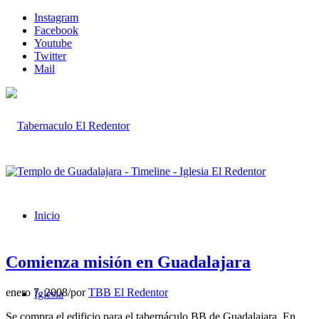
Instagram
Facebook
Youtube
Twitter
Mail
Inicio
Comienza misión en Guadalajara
enero 7, 2008
/
por
TBB El Redentor
Iglesia
Se compra el edificio para el tabernáculo BB de Guadalajara. En