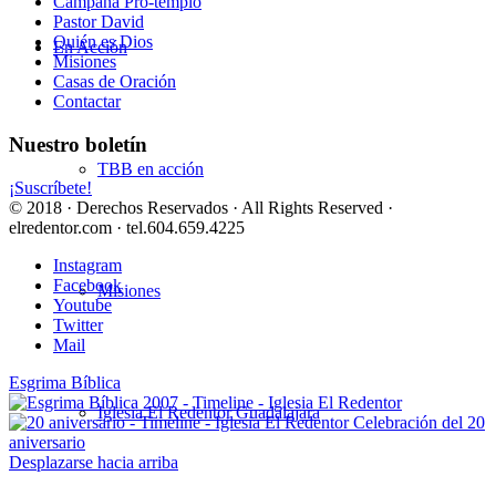
Campaña Pro-templo
Pastor David
Quién es Dios
En Acción
Misiones
Casas de Oración
Contactar
Nuestro boletín
TBB en acción
¡Suscríbete!
© 2018 · Derechos Reservados · All Rights Reserved ·
elredentor.com · tel.604.659.4225
Instagram
Facebook
Misiones
Youtube
Twitter
Mail
Esgrima Bíblica
Iglesia El Redentor Guadalajara
Celebración del 20
aniversario
Desplazarse hacia arriba