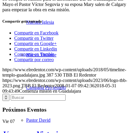
Mayo el Pastor Víctor Segovia y su esposa Mary salen de Calgary
para empezar la obra en esta misión.
Compartir esta entrada
Nuestra Iglesia
Compartir en Facebook
Compartir en Twitter
Compartir en Google+
Compartir en Linkedin
Compartir en Tumblr
Nuevo Visitante
Compartir por correo
https://www.elredentor.com/wp-content/uploads/2018/05/timeline-
templo-guadalajara.jpg
387
530
TBB El Redentor
https://www.elredentor.com/wp-content/uploads/2023/06/logo-tbb-
2023.png
TBB El Redentor
2008-01-07 09:42:36
2018-05-31
Campaña Pro-templo
09:43:49
Comienza misión en Guadalajara
Próximos Eventos
Pastor David
Vie
07