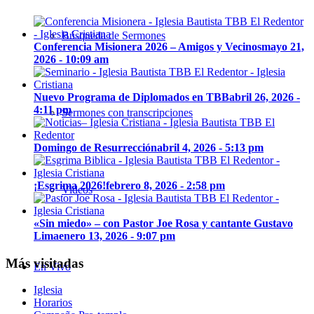
Búsqueda de Sermones
Conferencia Misionera 2026 – Amigos y Vecinos
mayo 21,
2026 - 10:09 am
Nuevo Programa de Diplomados en TBB
abril 26, 2026 -
4:11 pm
Sermones con transcripciones
Domingo de Resurrección
abril 4, 2026 - 5:13 pm
¡Esgrima 2026!
febrero 8, 2026 - 2:58 pm
Videos
«Sin miedo» – con Pastor Joe Rosa y cantante Gustavo
Lima
enero 13, 2026 - 9:07 pm
Más visitadas
En Vivo
Iglesia
Horarios