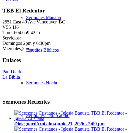
TBB El Redentor
Sermones Mañana
2551 East 49 Ave|Vancouver, BC
V5S 1J6
Tfno: 604.659.4225
Servicios:
Domingos 2pm y 6:30pm
Miércoles 7pm
Estudios Bíblicos
Enlaces
Pan Diario
La Biblia
Sermones Noche
Sermones Recientes
Sermones – Solo audio
Dios guardó mi alma
junio 21, 2026 - 2:00 pm