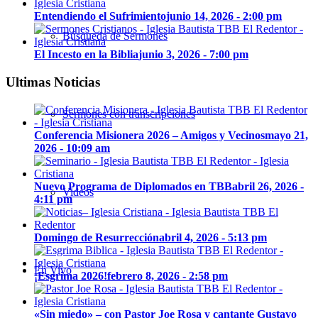
Entendiendo el Sufrimiento
junio 14, 2026 - 2:00 pm
Búsqueda de Sermones
El Incesto en la Biblia
junio 3, 2026 - 7:00 pm
Ultimas Noticias
Sermones con transcripciones
Conferencia Misionera 2026 – Amigos y Vecinos
mayo 21,
2026 - 10:09 am
Nuevo Programa de Diplomados en TBB
abril 26, 2026 -
Videos
4:11 pm
Domingo de Resurrección
abril 4, 2026 - 5:13 pm
En Vivo
¡Esgrima 2026!
febrero 8, 2026 - 2:58 pm
«Sin miedo» – con Pastor Joe Rosa y cantante Gustavo