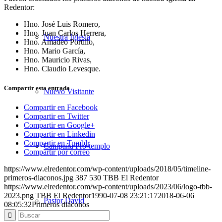
Redentor:
Hno. José Luis Romero,
Hno. Juan Carlos Herrera,
Nuestra Iglesia
Hno. Amadeo Portillo,
Hno. Mario García,
Hno. Mauricio Rivas,
Hno. Claudio Levesque.
Compartir esta entrada
Nuevo Visitante
Compartir en Facebook
Compartir en Twitter
Compartir en Google+
Compartir en Linkedin
Compartir en Tumblr
Campaña Pro-templo
Compartir por correo
https://www.elredentor.com/wp-content/uploads/2018/05/timeline-
primeros-diaconos.jpg
387
530
TBB El Redentor
https://www.elredentor.com/wp-content/uploads/2023/06/logo-tbb-
2023.png
TBB El Redentor
1990-07-08 23:21:17
2018-06-06
Pastor David
08:05:32
Primeros diáconos