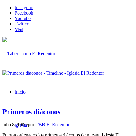
Instagram
Facebook
Youtube
Twitter
Mail
Inicio
Primeros diáconos
julio 8, 1990
/
por
TBB El Redentor
Iglesia
Fueron ordenados los primeros diáconos de nuestra Iglesia El