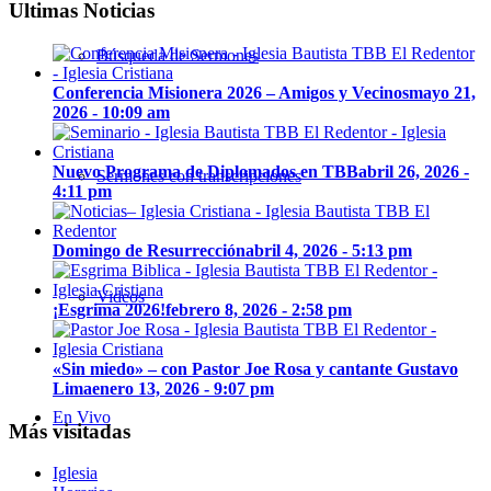
Ultimas Noticias
Búsqueda de Sermones
Conferencia Misionera 2026 – Amigos y Vecinos
mayo 21,
2026 - 10:09 am
Nuevo Programa de Diplomados en TBB
abril 26, 2026 -
Sermones con transcripciones
4:11 pm
Domingo de Resurrección
abril 4, 2026 - 5:13 pm
Videos
¡Esgrima 2026!
febrero 8, 2026 - 2:58 pm
«Sin miedo» – con Pastor Joe Rosa y cantante Gustavo
Lima
enero 13, 2026 - 9:07 pm
En Vivo
Más visitadas
Iglesia