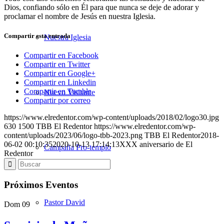
Dios, confiando sólo en Él para que nunca se deje de adorar y
proclamar el nombre de Jesús en nuestra Iglesia.
Compartir esta entrada
Nuestra Iglesia
Compartir en Facebook
Compartir en Twitter
Compartir en Google+
Compartir en Linkedin
Compartir en Tumblr
Nuevo Visitante
Compartir por correo
https://www.elredentor.com/wp-content/uploads/2018/02/logo30.jpg
630
1500
TBB El Redentor
https://www.elredentor.com/wp-
content/uploads/2023/06/logo-tbb-2023.png
TBB El Redentor
2018-
06-02 00:10:35
2020-10-13 17:14:13
XXX aniversario de El
Campaña Pro-templo
Redentor
Próximos Eventos
Pastor David
Dom
09