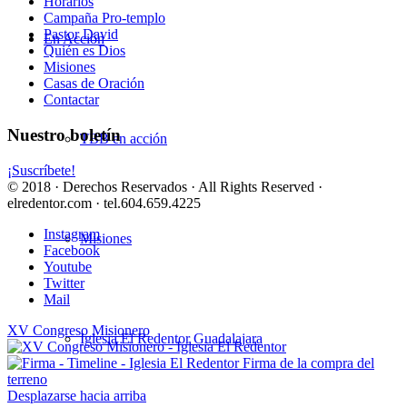
Horarios
Campaña Pro-templo
Pastor David
En Acción
Quién es Dios
Misiones
Casas de Oración
Contactar
Nuestro boletín
TBB en acción
¡Suscríbete!
© 2018 · Derechos Reservados · All Rights Reserved ·
elredentor.com · tel.604.659.4225
Instagram
Misiones
Facebook
Youtube
Twitter
Mail
XV Congreso Misionero
Iglesia El Redentor Guadalajara
Firma de la compra del
terreno
Desplazarse hacia arriba