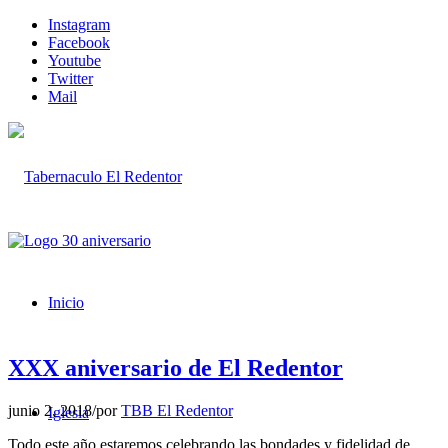
Instagram
Facebook
Youtube
Twitter
Mail
Inicio
XXX aniversario de El Redentor
junio 2, 2018
/
por
TBB El Redentor
Iglesia
Todo este año estaremos celebrando las bondades y fidelidad de