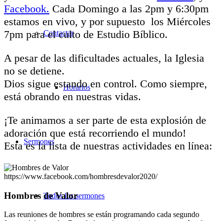
Facebook.
Cada Domingo a las 2pm y 6:30pm
estamos en vivo, y por supuesto los Miércoles
7pm para el culto de Estudio Bíblico.
Contactar
A pesar de las dificultades actuales, la Iglesia
no se detiene.
Dios sigue estando en control. Como siempre,
Horarios
está obrando en nuestras vidas.
¡Te animamos a ser parte de esta explosión de
adoración que está recorriendo el mundo!
Sermones
Esta es la lista de nuestras actividades en línea:
https://www.facebook.com/hombresdevalor2020/
Hombres de Valor
Todos los sermones
Las reuniones de hombres se están programando cada segundo