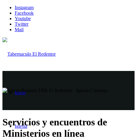
Instagram
Facebook
Youtube
Twitter
Mail
Inicio
Servicios y encuentros de
Iglesia
Ministerios en línea