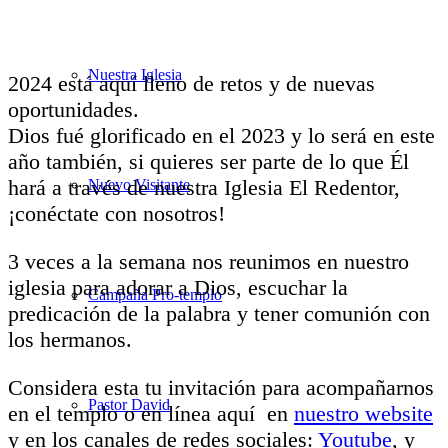
Nuestra Iglesia
2024 está aquí lleno de retos y de nuevas
oportunidades.
Dios fué glorificado en el 2023 y lo será en este
año también, si quieres ser parte de lo que Él
hará a través de nuestra Iglesia El Redentor,
Nuevo Visitante
¡conéctate con nosotros!
3 veces a la semana nos reunimos en nuestro
iglesia para adorar a Dios, escuchar la
Campaña Pro-templo
predicación de la palabra y tener comunión con
los hermanos.
Considera esta tu invitación para acompañarnos
Pastor David
en el templo o en línea aquí en
nuestro website
y en los canales de redes sociales:
Youtube
, y