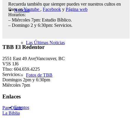
Recuerda también que siempre puedes ver nuestros cultos en
línea en
Youtube
,
Facebook
y
Página web
Noticias
Horarios:
– Miércoles 7pm: Estudio Bíblico.
– Domingo 2 y 6:30pm: Servicios.
Las Últimas Noticias
TBB El Redentor
2551 East 49 Ave|Vancouver, BC
V5S 1J6
Tfno: 604.659.4225
Servicios:
Fotos de TBB
Domingos 2pm y 6:30pm
Miércoles 7pm
Enlaces
Eventos
Pan Diario
La Biblia