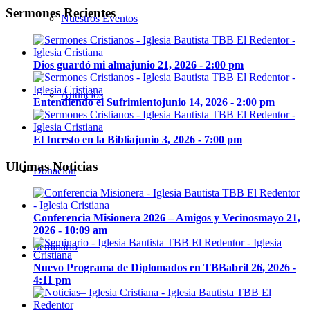
Sermones Recientes
Nuestros Eventos
Dios guardó mi alma
junio 21, 2026 - 2:00 pm
Anuncios
Entendiendo el Sufrimiento
junio 14, 2026 - 2:00 pm
El Incesto en la Biblia
junio 3, 2026 - 7:00 pm
Ultimas Noticias
Donación
Conferencia Misionera 2026 – Amigos y Vecinos
mayo 21,
2026 - 10:09 am
Seminario
Nuevo Programa de Diplomados en TBB
abril 26, 2026 -
4:11 pm