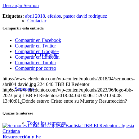
Descargar Sermon
Etiquetas:
abril 2018
,
efesios
,
pastor david rodriguez
Contactar
Compartir esta entrada
Compartir en Facebook
Compartir en Twitter
Compartir en Google+
Horarios
Compartir en Linkedin
Compartir en Tumblr
Compartir por correo
https://www.elredentor.com/wp-content/uploads/2018/04/sermones-
abril04-david.jpg
224
646
TBB El Redentor
Sermones
https://www.elredentor.com/wp-content/uploads/2023/06/logo-tbb-
2023.png
TBB El Redentor
2018-04-04 00:06:15
2021-04-08
13:40:01
¿Dónde estuvo Cristo entre su Muerte y Resurrección?
Quizás te interese
Todos los sermones
Resurrección y Fe