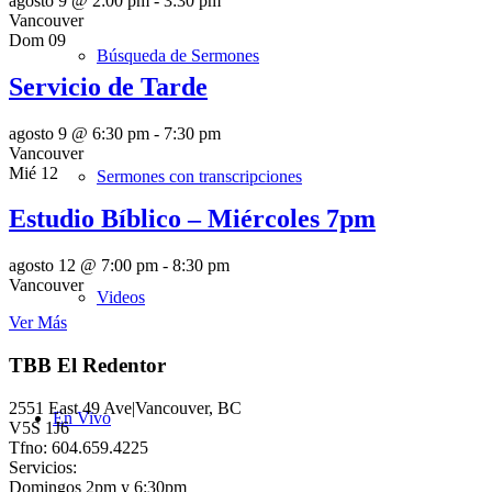
agosto 9 @ 2:00 pm
-
3:30 pm
Vancouver
Dom
09
Búsqueda de Sermones
Servicio de Tarde
agosto 9 @ 6:30 pm
-
7:30 pm
Vancouver
Mié
12
Sermones con transcripciones
Estudio Bíblico – Miércoles 7pm
agosto 12 @ 7:00 pm
-
8:30 pm
Vancouver
Videos
Ver Más
TBB El Redentor
2551 East 49 Ave|Vancouver, BC
En Vivo
V5S 1J6
Tfno: 604.659.4225
Servicios:
Domingos 2pm y 6:30pm