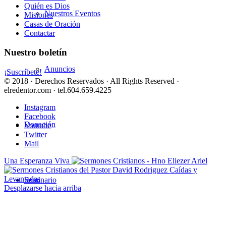
Quién es Dios
Nuestros Eventos
Misiones
Casas de Oración
Contactar
Nuestro boletín
Anuncios
¡Suscríbete!
© 2018 · Derechos Reservados · All Rights Reserved ·
elredentor.com · tel.604.659.4225
Instagram
Facebook
Donación
Youtube
Twitter
Mail
Una Esperanza Viva
Caídas y
Levantadas
Seminario
Desplazarse hacia arriba