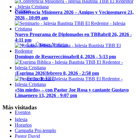
Noticias
Conferencia Misionera 2026 – Amigos y Vecinos
mayo 21,
2026 - 10:09 am
Nuevo Programa de Diplomados en TBB
abril 26, 2026 -
4:11 pm
Las Últimas Noticias
Domingo de Resurrección
abril 4, 2026 - 5:13 pm
¡Esgrima 2026!
febrero 8, 2026 - 2:58 pm
Fotos de TBB
«Sin miedo» – con Pastor Joe Rosa y cantante Gustavo
Lima
enero 13, 2026 - 9:07 pm
Más visitadas
Eventos
Iglesia
Horarios
Campaña Pro-templo
Pastor David