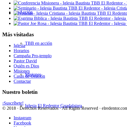
En Acción
Más visitadas
TBB en acción
Iglesia
Horarios
Campaña Pro-templo
Pastor David
Quién es Dios
Misiones
Misiones
Casas de Oración
Contactar
Nuestro boletín
¡Suscríbete!
Iglesia El Redentor Guadalajara
© 2018 · Derechos Reservados · All Rights Reserved · elredentor.com
Instagram
Facebook