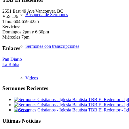
2551 East 49 Ave|Vancouver, BC
Búsqueda de Sermones
V5S 1J6
Tfno: 604.659.4225
Servicios:
Domingos 2pm y 6:30pm
Miércoles 7pm
Sermones con transcripciones
Enlaces
Pan Diario
La Biblia
Videos
Sermones Recientes
En Vivo
Ultimas Noticias