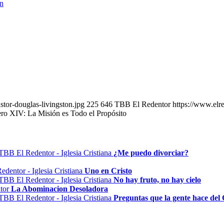
on
tor-douglas-livingston.jpg
225
646
TBB El Redentor
https://www.elr
ro XIV: La Misión es Todo el Propósito
¿Me puedo divorciar?
Uno en Cristo
No hay fruto, no hay cielo
La Abominacion Desoladora
Preguntas que la gente hace del 