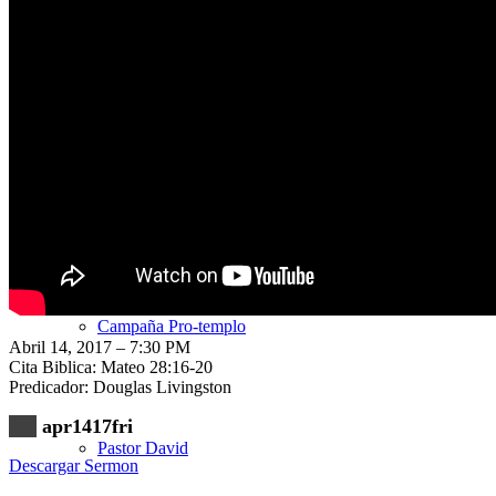
Nuestra Iglesia
Nuevo Visitante
Campaña Pro-templo
Abril 14, 2017 – 7:30 PM
Cita Biblica: Mateo 28:16-20
Predicador: Douglas Livingston
apr1417fri
Pastor David
Descargar Sermon