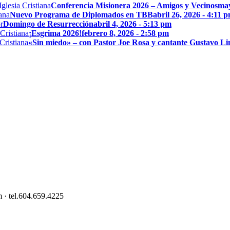
Conferencia Misionera 2026 – Amigos y Vecinos
may
Nuevo Programa de Diplomados en TBB
abril 26, 2026 - 4:11 
Domingo de Resurrección
abril 4, 2026 - 5:13 pm
¡Esgrima 2026!
febrero 8, 2026 - 2:58 pm
«Sin miedo» – con Pastor Joe Rosa y cantante Gustavo L
 · tel.604.659.4225