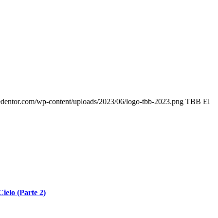
edentor.com/wp-content/uploads/2023/06/logo-tbb-2023.png
TBB El
Cielo (Parte 2)