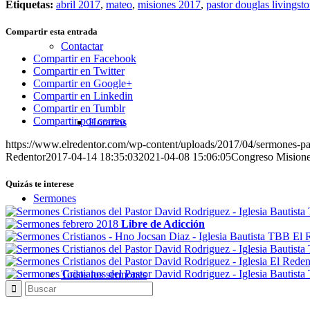
Etiquetas:
abril 2017
,
mateo
,
misiones 2017
,
pastor douglas livingst
Compartir esta entrada
Contactar
Compartir en Facebook
Compartir en Twitter
Compartir en Google+
Compartir en Linkedin
Compartir en Tumblr
Compartir por correo
Horarios
https://www.elredentor.com/wp-content/uploads/2017/04/sermones-pas
Redentor
2017-04-14 18:35:03
2021-04-08 15:06:05
Congreso Misione
Quizás te interese
Sermones
Libre de Adicción
Todos los sermones