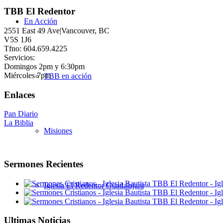
TBB El Redentor
En Acción
2551 East 49 Ave|Vancouver, BC
V5S 1J6
Tfno: 604.659.4225
Servicios:
Domingos 2pm y 6:30pm
Miércoles 7pm
TBB en acción
Enlaces
Pan Diario
La Biblia
Misiones
Sermones Recientes
Iglesia El Redentor Guadalajara
Ultimas Noticias