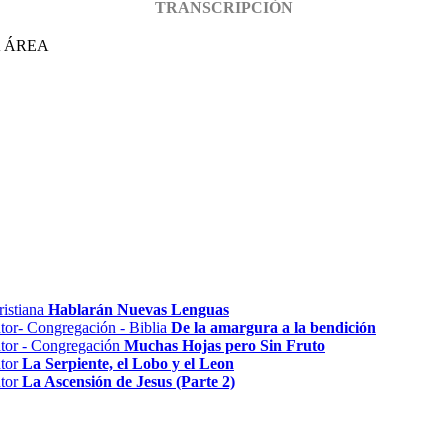
TRANSCRIPCIÓN
A ÁREA
Hablarán Nuevas Lenguas
De la amargura a la bendición
Muchas Hojas pero Sin Fruto
La Serpiente, el Lobo y el Leon
La Ascensión de Jesus (Parte 2)