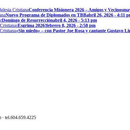
Conferencia Misionera 2026 – Amigos y Vecinos
may
Nuevo Programa de Diplomados en TBB
abril 26, 2026 - 4:11 
Domingo de Resurrección
abril 4, 2026 - 5:13 pm
¡Esgrima 2026!
febrero 8, 2026 - 2:58 pm
«Sin miedo» – con Pastor Joe Rosa y cantante Gustavo L
 · tel.604.659.4225