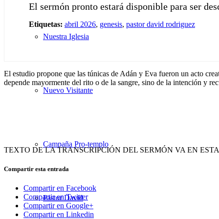
El sermón pronto estará disponible para ser de
Etiquetas:
abril 2026
,
genesis
,
pastor david rodriguez
Nuestra Iglesia
El estudio propone que las túnicas de Adán y Eva fueron un acto creat
depende mayormente del rito o de la sangre, sino de la intención y rect
Nuevo Visitante
Campaña Pro-templo
TEXTO DE LA TRANSCRIPCIÓN DEL SERMÓN VA EN EST
Compartir esta entrada
Compartir en Facebook
Compartir en Twitter
Pastor David
Compartir en Google+
Compartir en Linkedin