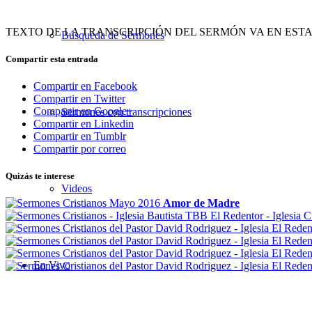
TEXTO DE LA TRANSCRIPCIÓN DEL SERMÓN VA EN EST
Búsqueda de Sermones
Compartir esta entrada
Compartir en Facebook
Compartir en Twitter
Compartir en Google+
Sermones con transcripciones
Compartir en Linkedin
Compartir en Tumblr
Compartir por correo
Quizás te interese
Videos
Amor de Madre
En Vivo