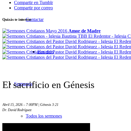
Compartir en Tumblr
Compartir por correo
Contactar
Quizás te interese
Amor de Madre
Horarios
El sacrificio en Génesis
Sermones
Abril 15, 2026 – 7:00PM | Génesis 3:21
Dr. David Rodríguez
Todos los sermones