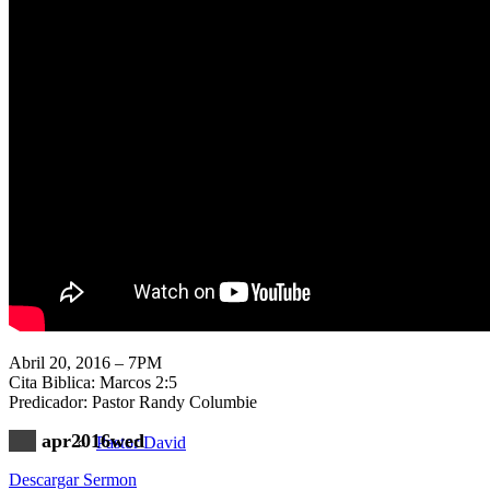
Nuestra Iglesia
Nuevo Visitante
Campaña Pro-templo
Abril 20, 2016 – 7PM
Cita Biblica: Marcos 2:5
Predicador: Pastor Randy Columbie
apr2016wed
Pastor David
Descargar Sermon