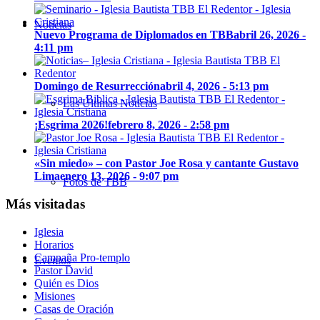
Noticias
Nuevo Programa de Diplomados en TBB
abril 26, 2026 -
4:11 pm
Domingo de Resurrección
abril 4, 2026 - 5:13 pm
Las Últimas Noticias
¡Esgrima 2026!
febrero 8, 2026 - 2:58 pm
«Sin miedo» – con Pastor Joe Rosa y cantante Gustavo
Lima
enero 13, 2026 - 9:07 pm
Fotos de TBB
Más visitadas
Iglesia
Horarios
Campaña Pro-templo
Eventos
Pastor David
Quién es Dios
Misiones
Casas de Oración