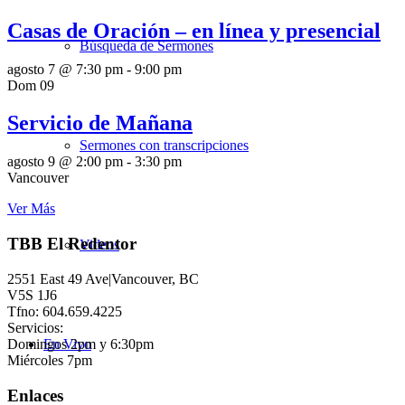
Casas de Oración – en línea y presencial
Búsqueda de Sermones
agosto 7 @ 7:30 pm
-
9:00 pm
Dom
09
Servicio de Mañana
Sermones con transcripciones
agosto 9 @ 2:00 pm
-
3:30 pm
Vancouver
Ver Más
TBB El Redentor
Videos
2551 East 49 Ave|Vancouver, BC
V5S 1J6
Tfno: 604.659.4225
Servicios:
Domingos 2pm y 6:30pm
En Vivo
Miércoles 7pm
Enlaces