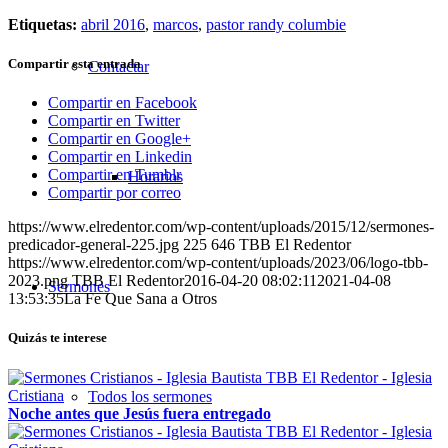
Etiquetas:
abril 2016
,
marcos
,
pastor randy columbie
Compartir esta entrada
Contactar
Compartir en Facebook
Compartir en Twitter
Compartir en Google+
Compartir en Linkedin
Compartir en Tumblr
Horarios
Compartir por correo
https://www.elredentor.com/wp-content/uploads/2015/12/sermones-
predicador-general-225.jpg
225
646
TBB El Redentor
https://www.elredentor.com/wp-content/uploads/2023/06/logo-tbb-
2023.png
TBB El Redentor
2016-04-20 08:02:11
2021-04-08
Sermones
13:53:35
La Fe Que Sana a Otros
Quizás te interese
Todos los sermones
Noche antes que Jesús fuera entregado