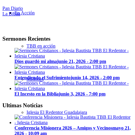
Pan Diario
En Acción
La Biblia
Sermones Recientes
TBB en acción
Dios guardó mi alma
junio 21, 2026 - 2:00 pm
Entendiendo el Sufrimiento
junio 14, 2026 - 2:00 pm
Misiones
El Incesto en la Biblia
junio 3, 2026 - 7:00 pm
Ultimas Noticias
Iglesia El Redentor Guadalajara
Conferencia Misionera 2026 – Amigos y Vecinos
mayo 21,
2026 - 10:09 am