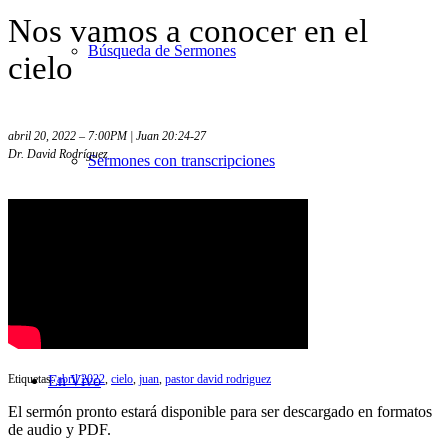
Nos vamos a conocer en el
Búsqueda de Sermones
cielo
abril 20, 2022 – 7:00PM | Juan 20:24-27
Dr. David Rodríguez
Sermones con transcripciones
Videos
Etiquetas:
abril 2022
,
cielo
,
juan
,
pastor david rodriguez
En Vivo
El sermón pronto estará disponible para ser descargado en formatos
de audio y PDF.