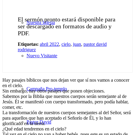
El sermón pronto estará disponible para
Nuestra Iglesia
ser descargado en formatos de audio y
PDF.
Etiquetas:
abril 2022
,
cielo
,
juan
,
pastor david
rodriguez
Nuevo Visitante
Hay pasajes bíblicos que nos dejan ver que sí nos vamos a conocer
en el cielo.
Campaña Pro-templo
Sin embargo, hay otros pasajes que ponen objeciones.
Sabemos por la Biblia que nuestros cuerpos serán semejante al de
Jesús. Él se manifestó con cuerpo transformado, pero podía hablar,
comer, etc.
La transformación de nuestros cuerpos semejantes al del Señor, será
para aquellos que han aceptado el Señorío de Él, y lo han
Pastor David
glorificado en la tierra.
¿Qué edad tendremos en el cielo?
Tal vez en el cielo no van a haber bebés, pues este es un estado de