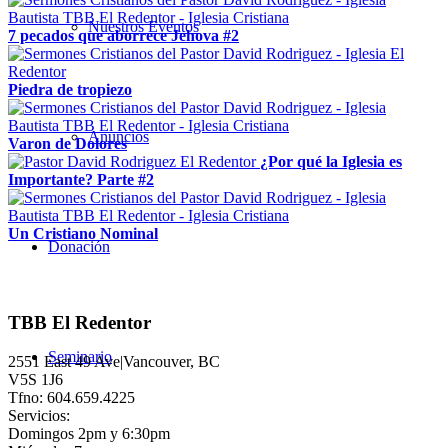
Nuestros Eventos
7 pecados que aborrece Jehova #2
Piedra de tropiezo
Anuncios
Varon de Dolores
¿Por qué la Iglesia es
Importante? Parte #2
Un Cristiano Nominal
Donación
TBB El Redentor
Seminario
2551 East 49 Ave|Vancouver, BC
V5S 1J6
Tfno: 604.659.4225
Servicios:
Domingos 2pm y 6:30pm