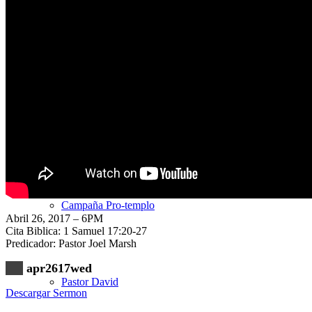
Nuestra Iglesia
Nuevo Visitante
Campaña Pro-templo
Abril 26, 2017 – 6PM
Cita Biblica: 1 Samuel 17:20-27
Predicador: Pastor Joel Marsh
apr2617wed
Pastor David
Descargar Sermon