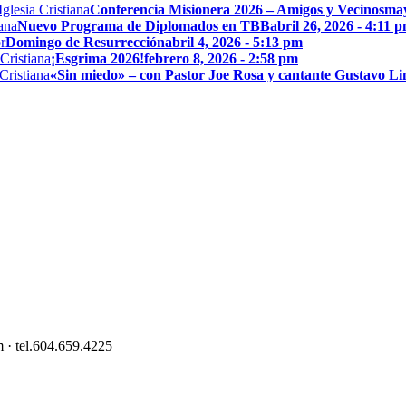
Conferencia Misionera 2026 – Amigos y Vecinos
may
Nuevo Programa de Diplomados en TBB
abril 26, 2026 - 4:11 
Domingo de Resurrección
abril 4, 2026 - 5:13 pm
¡Esgrima 2026!
febrero 8, 2026 - 2:58 pm
«Sin miedo» – con Pastor Joe Rosa y cantante Gustavo L
 · tel.604.659.4225