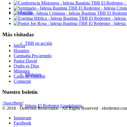
En Acción
Más visitadas
TBB en acción
Iglesia
Horarios
Campaña Pro-templo
Pastor David
Quién es Dios
Misiones
Misiones
Casas de Oración
Contactar
Nuestro boletín
¡Suscríbete!
Iglesia El Redentor Guadalajara
© 2018 · Derechos Reservados · All Rights Reserved · elredentor.com
Instagram
Facebook