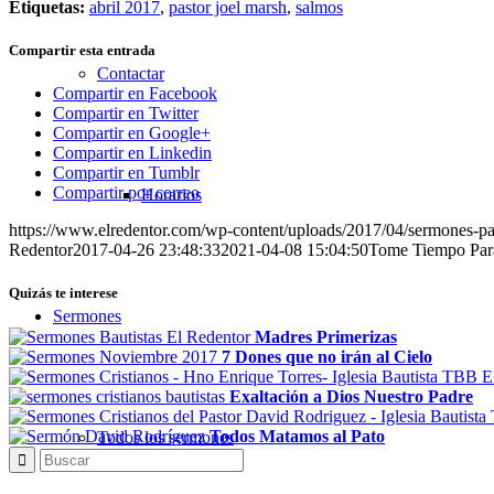
Etiquetas:
abril 2017
,
pastor joel marsh
,
salmos
Compartir esta entrada
Contactar
Compartir en Facebook
Compartir en Twitter
Compartir en Google+
Compartir en Linkedin
Compartir en Tumblr
Compartir por correo
Horarios
https://www.elredentor.com/wp-content/uploads/2017/04/sermones-pas
Redentor
2017-04-26 23:48:33
2021-04-08 15:04:50
Tome Tiempo Para
Quizás te interese
Sermones
Madres Primerizas
7 Dones que no irán al Cielo
Exaltación a Dios Nuestro Padre
Todos Matamos al Pato
Todos los sermones