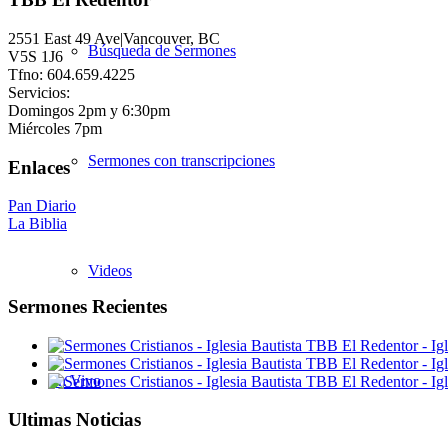
2551 East 49 Ave|Vancouver, BC
Búsqueda de Sermones
V5S 1J6
Tfno: 604.659.4225
Servicios:
Domingos 2pm y 6:30pm
Miércoles 7pm
Sermones con transcripciones
Enlaces
Pan Diario
La Biblia
Videos
Sermones Recientes
En Vivo
Ultimas Noticias