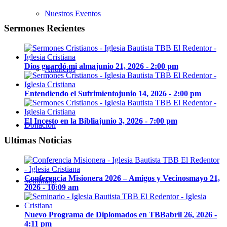
Nuestros Eventos
Sermones Recientes
Dios guardó mi alma
junio 21, 2026 - 2:00 pm
Anuncios
Entendiendo el Sufrimiento
junio 14, 2026 - 2:00 pm
El Incesto en la Biblia
junio 3, 2026 - 7:00 pm
Donación
Ultimas Noticias
Conferencia Misionera 2026 – Amigos y Vecinos
mayo 21,
Seminario
2026 - 10:09 am
Nuevo Programa de Diplomados en TBB
abril 26, 2026 -
4:11 pm