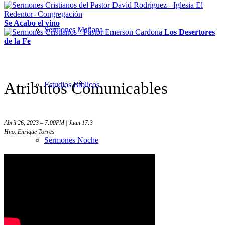
Se Acabo el vino
Sermones Mañana
Los Desertores
de la Fe
Atributos Comunicables
Estudios Bíblicos
Abril 26, 2023 – 7:00PM | Juan 17:3
Hno. Enrique Torres
Sermones Noche
Sermones – Solo audio