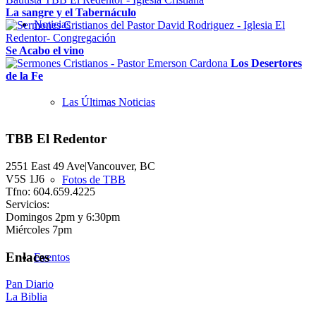
La sangre y el Tabernáculo
Noticias
Se Acabo el vino
Los Desertores
de la Fe
Las Últimas Noticias
TBB El Redentor
2551 East 49 Ave|Vancouver, BC
V5S 1J6
Fotos de TBB
Tfno: 604.659.4225
Servicios:
Domingos 2pm y 6:30pm
Miércoles 7pm
Enlaces
Eventos
Pan Diario
La Biblia