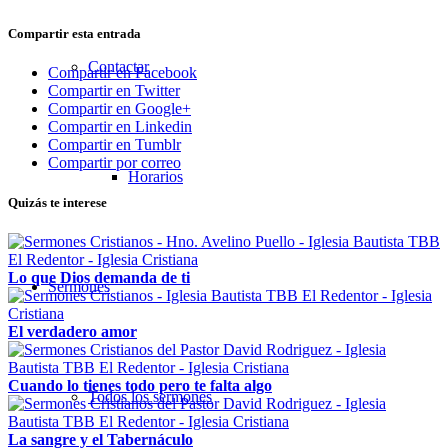
Compartir esta entrada
Contactar
Compartir en Facebook
Compartir en Twitter
Compartir en Google+
Compartir en Linkedin
Compartir en Tumblr
Compartir por correo
Horarios
Quizás te interese
Lo que Dios demanda de ti
Sermones
El verdadero amor
Cuando lo tienes todo pero te falta algo
Todos los sermones
La sangre y el Tabernáculo