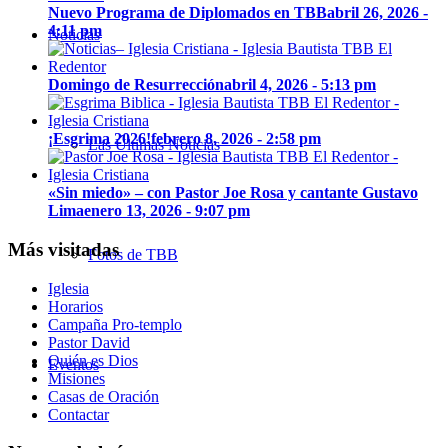
Nuevo Programa de Diplomados en TBB
abril 26, 2026 -
4:11 pm
Noticias
Domingo de Resurrección
abril 4, 2026 - 5:13 pm
¡Esgrima 2026!
febrero 8, 2026 - 2:58 pm
Las Últimas Noticias
«Sin miedo» – con Pastor Joe Rosa y cantante Gustavo
Lima
enero 13, 2026 - 9:07 pm
Más visitadas
Fotos de TBB
Iglesia
Horarios
Campaña Pro-templo
Pastor David
Quién es Dios
Eventos
Misiones
Casas de Oración
Contactar