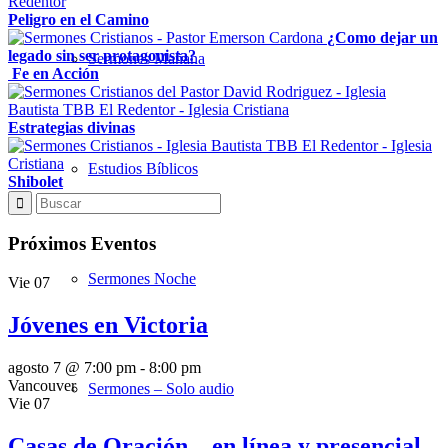
Peligro en el Camino
¿Como dejar un
legado sin ser protagonista?
Sermones Mañana
Fe en Acción
Estrategias divinas
Estudios Bíblicos
Shibolet
Próximos Eventos
Sermones Noche
Vie
07
Jóvenes en Victoria
agosto 7 @ 7:00 pm
-
8:00 pm
Vancouver
Sermones – Solo audio
Vie
07
Casas de Oración – en línea y presencial