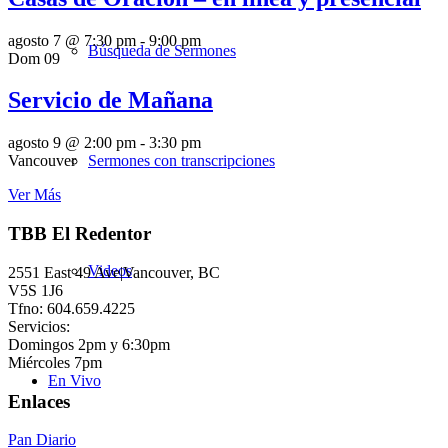
agosto 7 @ 7:30 pm
-
9:00 pm
Búsqueda de Sermones
Dom
09
Servicio de Mañana
agosto 9 @ 2:00 pm
-
3:30 pm
Sermones con transcripciones
Vancouver
Ver Más
TBB El Redentor
Videos
2551 East 49 Ave|Vancouver, BC
V5S 1J6
Tfno: 604.659.4225
Servicios:
Domingos 2pm y 6:30pm
Miércoles 7pm
En Vivo
Enlaces
Pan Diario