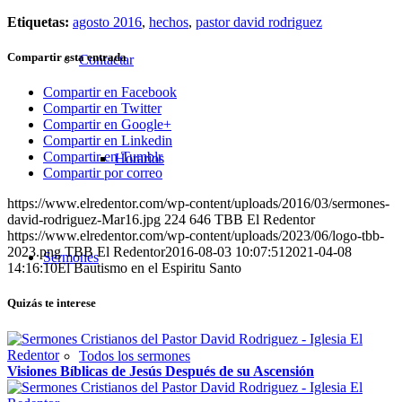
Etiquetas:
agosto 2016
,
hechos
,
pastor david rodriguez
Compartir esta entrada
Contactar
Compartir en Facebook
Compartir en Twitter
Compartir en Google+
Compartir en Linkedin
Compartir en Tumblr
Horarios
Compartir por correo
https://www.elredentor.com/wp-content/uploads/2016/03/sermones-
david-rodriguez-Mar16.jpg
224
646
TBB El Redentor
https://www.elredentor.com/wp-content/uploads/2023/06/logo-tbb-
2023.png
TBB El Redentor
2016-08-03 10:07:51
2021-04-08
Sermones
14:16:10
El Bautismo en el Espiritu Santo
Quizás te interese
Todos los sermones
Visiones Bíblicas de Jesús Después de su Ascensión