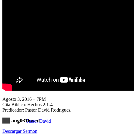
Nuestra Iglesia
Nuevo Visitante
Campaña Pro-templo
Agosto 3, 2016 – 7PM
Cita Biblica: Hechos 2:1-4
Predicador: Pastor David Rodriguez
aug0316wed
Pastor David
Descargar Sermon