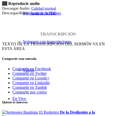
Reproducir audio
Descargar Audio:
Calidad normal
Descargar Texto:
Sermón en PDF
Búsqueda de Sermones
TRANSCRIPCIÓN
Sermones con transcripciones
TEXTO DE LA TRANSCRIPCIÓN DEL SERMÓN VA EN
ESTA ÁREA
Compartir esta entrada
Compartir en Facebook
Videos
Compartir en Twitter
Compartir en Google+
Compartir en Linkedin
Compartir en Tumblr
Compartir por correo
En Vivo
Quizás te interese
De la Desilusión a la