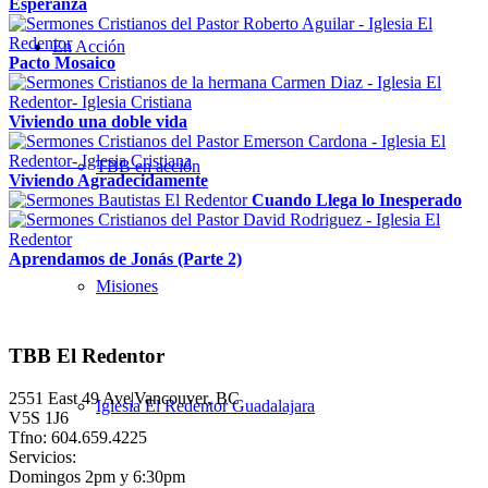
Esperanza
En Acción
Pacto Mosaico
Viviendo una doble vida
TBB en acción
Viviendo Agradecidamente
Cuando Llega lo Inesperado
Aprendamos de Jonás (Parte 2)
Misiones
TBB El Redentor
2551 East 49 Ave|Vancouver, BC
Iglesia El Redentor Guadalajara
V5S 1J6
Tfno: 604.659.4225
Servicios:
Domingos 2pm y 6:30pm