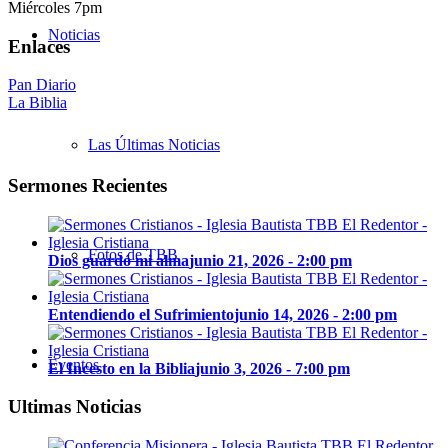
Miércoles 7pm
Noticias
Enlaces
Pan Diario
La Biblia
Las Últimas Noticias
Sermones Recientes
Fotos de TBB
Dios guardó mi alma
junio 21, 2026 - 2:00 pm
Entendiendo el Sufrimiento
junio 14, 2026 - 2:00 pm
Eventos
El Incesto en la Biblia
junio 3, 2026 - 7:00 pm
Ultimas Noticias