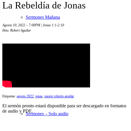
La Rebeldía de Jonas
Sermones Mañana
Agosto 10, 2022 – 7:00PM | Jonas 1:1-2:10
Hno. Robert Aguilar
Estudios Bíblicos
Sermones Noche
Etiquetas:
agosto 2022
,
jonas
,
pastor roberto aguilar
El sermón pronto estará disponible para ser descargado en formatos
de audio y PDF.
Sermones – Solo audio