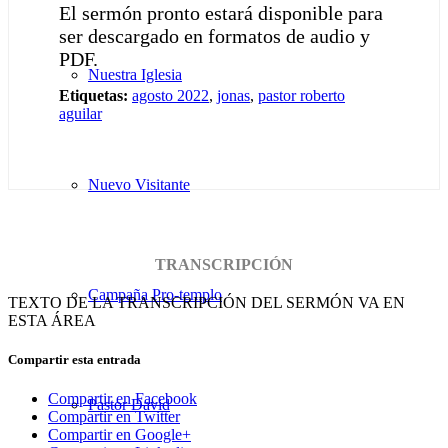
El sermón pronto estará disponible para
ser descargado en formatos de audio y
PDF.
Nuestra Iglesia
Etiquetas:
agosto 2022
,
jonas
,
pastor roberto
aguilar
Nuevo Visitante
TRANSCRIPCIÓN
Campaña Pro-templo
TEXTO DE LA TRANSCRIPCIÓN DEL SERMÓN VA EN
ESTA ÁREA
Compartir esta entrada
Compartir en Facebook
Pastor David
Compartir en Twitter
Compartir en Google+