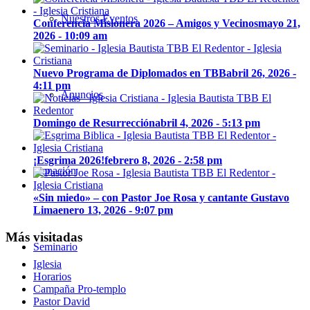
Nuestros Eventos
Conferencia Misionera 2026 – Amigos y Vecinos
mayo 21,
2026 - 10:09 am
Nuevo Programa de Diplomados en TBB
abril 26, 2026 -
4:11 pm
Anuncios
Domingo de Resurrección
abril 4, 2026 - 5:13 pm
¡Esgrima 2026!
febrero 8, 2026 - 2:58 pm
Donación
«Sin miedo» – con Pastor Joe Rosa y cantante Gustavo
Lima
enero 13, 2026 - 9:07 pm
Más visitadas
Seminario
Iglesia
Horarios
Campaña Pro-templo
Pastor David