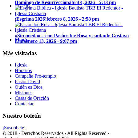
Domingo de Resurrección
abril 4, 2026 - 5:13 pm
Buscar
¡Esgrima 2026!
febrero 8, 2026 - 2:58 pm
«Sin miedo» – con Pastor Joe Rosa y cantante Gustavo
Menú
Lima
enero 13, 2026 - 9:07 pm
Más visitadas
Iglesia
Horarios
Campaña Pro-templo
Pastor David
Quién es Dios
Misiones
Casas de Oración
Contactar
Nuestro boletín
¡Suscríbete!
© 2018 · Derechos Reservados · All Rights Reserved ·