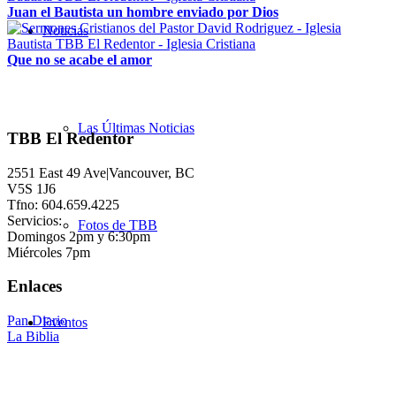
Juan el Bautista un hombre enviado por Dios
Noticias
Que no se acabe el amor
Las Últimas Noticias
TBB El Redentor
2551 East 49 Ave|Vancouver, BC
V5S 1J6
Tfno: 604.659.4225
Servicios:
Fotos de TBB
Domingos 2pm y 6:30pm
Miércoles 7pm
Enlaces
Pan Diario
Eventos
La Biblia