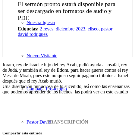
El sermón pronto estará disponible para
ser descargado en formatos de audio y
PDF.
Nuestra Iglesia
Etiquetas:
2 reyes
,
diciembre 2023
,
eliseo
,
pastor
david rodriguez
Nuevo Visitante
Joram, rey de Israel e hijo del rey Acab, pidió ayuda a Josafat, rey
de Judá, y también al rey de Edom, para hacer guerra contra el rey
Mesa de Moab, pues este no quiso seguir pagando tributos a Israel
después que el rey Acab murió.
Una disertación minuciosa de lo sucedido, así como las enseñanzas
Campaña Pro-templo
que podemos aprender de los hechos, las podrá ver en este estudio
Pastor David
TRANSCRIPCIÓN
Compartir esta entrada