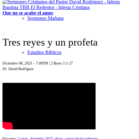
Que no se acabe el amor
Sermones Mañana
Tres reyes y un profeta
Estudios Bíblicos
Diciembre 06, 2023 – 7:00PM | 2 Reyes 3:1-27
Dr. David Rodríguez
Sermones Noche
Sermones – Solo audio
Etiquetas:
2 reyes
,
diciembre 2023
,
eliseo
,
pastor david rodriguez