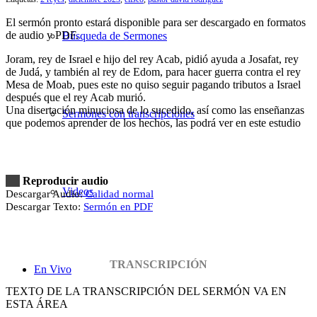
El sermón pronto estará disponible para ser descargado en formatos
de audio y PDF.
Búsqueda de Sermones
Joram, rey de Israel e hijo del rey Acab, pidió ayuda a Josafat, rey
de Judá, y también al rey de Edom, para hacer guerra contra el rey
Mesa de Moab, pues este no quiso seguir pagando tributos a Israel
después que el rey Acab murió.
Una disertación minuciosa de lo sucedido, así como las enseñanzas
Sermones con transcripciones
que podemos aprender de los hechos, las podrá ver en este estudio
Reproducir audio
Videos
Descargar Audio:
Calidad normal
Descargar Texto:
Sermón en PDF
TRANSCRIPCIÓN
En Vivo
TEXTO DE LA TRANSCRIPCIÓN DEL SERMÓN VA EN
ESTA ÁREA