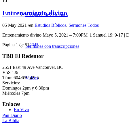
10
Entrenamiento divino
Búsqueda de Sermones
05 May 2021
/
en
Estudios Bíblicos
,
Sermones Todos
Entrenamiento divino Mayo 5, 2021 – 7:00PM| 1 Samuel 19: 9-17 |
Página 1 de 5
1
2
3
4
5
Sermones con transcripciones
TBB El Redentor
2551 East 49 Ave|Vancouver, BC
V5S 1J6
Tfno: 604.659.4225
Videos
Servicios:
Domingos 2pm y 6:30pm
Miércoles 7pm
Enlaces
En Vivo
Pan Diario
La Biblia