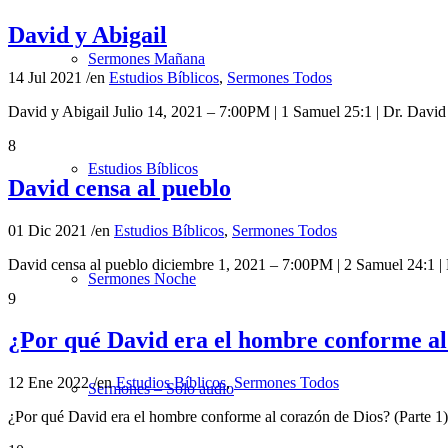
David y Abigail
Sermones Mañana
14 Jul 2021
/
en
Estudios Bíblicos
,
Sermones Todos
David y Abigail Julio 14, 2021 – 7:00PM | 1 Samuel 25:1 | Dr. Da
8
Estudios Bíblicos
David censa al pueblo
01 Dic 2021
/
en
Estudios Bíblicos
,
Sermones Todos
David censa al pueblo diciembre 1, 2021 – 7:00PM | 2 Samuel 24:1 
Sermones Noche
9
¿Por qué David era el hombre conforme al 
12 Ene 2022
/
en
Estudios Bíblicos
,
Sermones Todos
Sermones – Solo audio
¿Por qué David era el hombre conforme al corazón de Dios? (Parte 