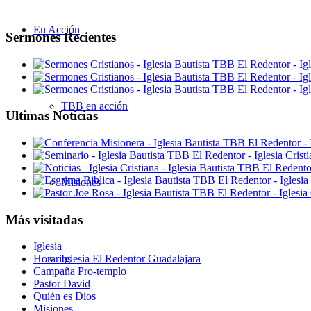
En Acción
Sermones Recientes
TBB en acción
Ultimas Noticias
Misiones
Más visitadas
Iglesia
Iglesia El Redentor Guadalajara
Horarios
Campaña Pro-templo
Pastor David
Quién es Dios
Misiones