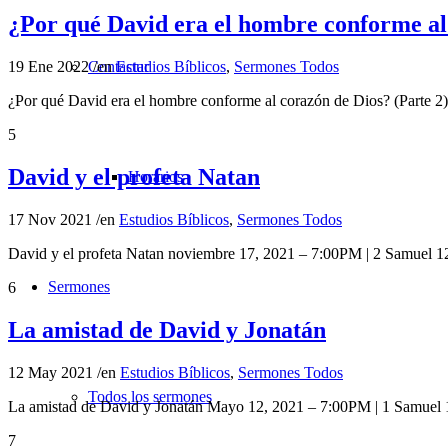
¿Por qué David era el hombre conforme al 
Contactar
19 Ene 2022
/
en
Estudios Bíblicos
,
Sermones Todos
¿Por qué David era el hombre conforme al corazón de Dios? (Parte 
5
David y el profeta Natan
Horarios
17 Nov 2021
/
en
Estudios Bíblicos
,
Sermones Todos
David y el profeta Natan noviembre 17, 2021 – 7:00PM | 2 Samuel 1
Sermones
6
La amistad de David y Jonatán
12 May 2021
/
en
Estudios Bíblicos
,
Sermones Todos
Todos los sermones
La amistad de David y Jonatán Mayo 12, 2021 – 7:00PM | 1 Samuel
7