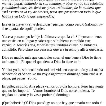
manera papá] andando en sus caminos, y observando sus estatutos
y mandamientos, sus decretos y sus testimonios, de la manera que
está escrito en la ley de Moises, para que prosperes en todo lo que
hagas y en todo lo que emprendas;
Esa es la clave ¿y si te descuidas? pierdes, como perdió Salomón ¿y
si te apartas de aquí? pierdes.
Y a esa persona yo le dije la última vez que la ví: Si hermano tienes
una casita en tal lugar y sabes que si hubieras cumplido este
versículo; tendrías dos, tendrías tres, tendrías cuatro. Si hubieras
cumplido. Pero claro eso pensaste que era tu reino y allí te quedaste.
Dios es mucho más que cualquier cosa, el que tiene a Dios lo tiene
todo amado. Es que, el que tiene a Dios lo tiene todo.
Y mira yo he sido cuadrado toda mi vida en este sentido y así me ha
bendecido el Señor. Yo no voy a agarrar un domingo para irme a la
playa, ¡ni papas! Yo nó.
Es culto, es culto. A la playa vamos otro día hombre. Pero hay gente
que no les importa – Vamos hombre, si Dios no se molesta. Te
regalan un carro y lo vas a probar el domingo
¡Que boberia! ¿Y Dios pues? ¿y no que hay que amarlo con todo el