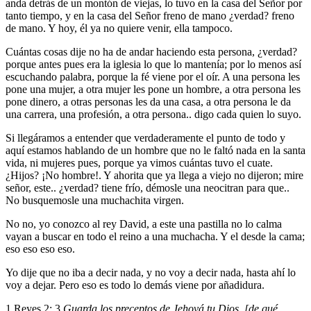
anda detrás de un montón de viejas, lo tuvo en la casa del Señor por
tanto tiempo, y en la casa del Señor freno de mano ¿verdad? freno
de mano. Y hoy, él ya no quiere venir, ella tampoco.
Cuántas cosas dije no ha de andar haciendo esta persona, ¿verdad?
porque antes pues era la iglesia lo que lo mantenía; por lo menos así
escuchando palabra, porque la fé viene por el oír. A una persona les
pone una mujer, a otra mujer les pone un hombre, a otra persona les
pone dinero, a otras personas les da una casa, a otra persona le da
una carrera, una profesión, a otra persona.. digo cada quien lo suyo.
Si llegáramos a entender que verdaderamente el punto de todo y
aquí estamos hablando de un hombre que no le faltó nada en la santa
vida, ni mujeres pues, porque ya vimos cuántas tuvo el cuate.
¿Hijos? ¡No hombre!. Y ahorita que ya llega a viejo no dijeron; mire
señor, este.. ¿verdad? tiene frío, démosle una neocitran para que..
No busquemosle una muchachita virgen.
No no, yo conozco al rey David, a este una pastilla no lo calma
vayan a buscar en todo el reino a una muchacha. Y el desde la cama;
eso eso eso eso.
Yo dije que no iba a decir nada, y no voy a decir nada, hasta ahí lo
voy a dejar. Pero eso es todo lo demás viene por añadidura.
1 Reyes 2: 3
Guarda los preceptos de Jehová tu Dios, [de qué