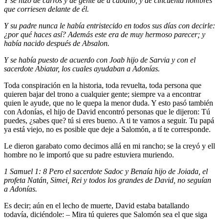
Y se hizo de carros y de gente de a caballo, y de cincuenta hombres
que corriesen delante de él.
Y su padre nunca le había entristecido en todos sus días con decirle:
¿por qué haces así? Además este era de muy hermoso parecer; y
había nacido después de Absalon.
Y se había puesto de acuerdo con Joab hijo de Sarvia y con el
sacerdote Abiatar, los cuales ayudaban a Adonías.
Toda conspiración en la historia, toda revuelta, toda persona que
quieren bajar del trono a cualquier gente; siempre va a encontrar
quien le ayude, que no le quepa la menor duda. Y esto pasó también
con Adonías, el hijo de David encontró personas que le dijeron: Tú
puedes, ¿sabes que? tú si eres bueno. A ti te vamos a seguir. Tu papá
ya está viejo, no es posible que deje a Salomón, a tí te corresponde.
Le dieron garabato como decimos allá en mi rancho; se la creyó y ell
hombre no le importó que su padre estuviera muriendo.
1 Samuel 1: 8 Pero el sacerdote Sadoc y Benaía hijo de Joiada, el
profeta Natán, Simei, Rei y todos los grandes de David, no seguían
a Adonías.
Es decir; aún en el lecho de muerte, David estaba batallando
todavía, diciéndole: – Mira tú quieres que Salomón sea el que siga