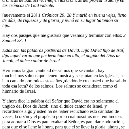
crónicas de Samuel vidente, en las crónicas del profeta Natán y en
las crónicas de Gad vidente.
[nuevamente el 28]
1 Crónicas 29: 28 Y murió en buena vejez, lleno
de días, de riquezas y de gloria; y reinó en su lugar Salomón su
hijo.
Hay dos pasajes que me gustaría que veamos y terminar con ellos;
2
Samuel 23: 1
Estas son las palabras postreras de David. Dijo David hijo de Isaí,
dijo aquel varón que fue levantado en alto, el ungido del Dios de
Jacob, el dulce cantor de Israel.
Hermanos la gran cantidad de salmos que se cantan, hay
muchísimos salmos que tienen música y se cantan en las iglesias, se
han cantado por todos estos años ¿de dónde cree usted que ha salido
toda esa letra? de los salmos. Los salmos se consideran como el
himnario de Israel.
Y ahora dice la palabra del Señor que David era no solamente el
ungido del Dios de Jacob, sino el dulce cantor de Israel, y
recordemos algo y usted ha de haber escuchado esto cantidad de
veces; la razón y el propósito por lo cual nosotros nos reunimos es
para adorar a Dios es para exaltar al Señor, es para darle adoración,
para que el se llene la honra, para que el se lleve la gloria. ahora ¿se