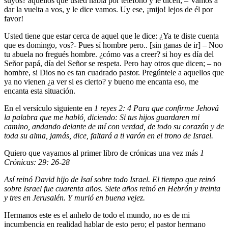
suyos? aquellos que usted habla por teléfono y le dicen; – Vamos a
dar la vuelta a vos, y le dice vamos. Uy ese, ¡mijo! lejos de él por
favor!
Usted tiene que estar cerca de aquel que le dice: ¿Ya te diste cuenta
que es domingo, vos?- Pues sí hombre pero.. [sin ganas de ir] – Noo
tu abuela no fregués hombre. ¿cómo vas a creer? si hoy es día del
Señor papá, día del Señor se respeta. Pero hay otros que dicen; – no
hombre, si Dios no es tan cuadrado pastor. Pregúntele a aquellos que
ya no vienen ¿a ver si es cierto? y bueno me encanta eso, me
encanta esta situación.
En el versículo siguiente en
1 reyes 2: 4 Para que confirme Jehová
la palabra que me habló, diciendo: Si tus hijos guardaren mi
camino, andando delante de mí con verdad, de todo su corazón y de
toda su alma, jamás, dice, faltará a ti varón en el trono de Israel.
Quiero que vayamos al primer libro de crónicas una vez más
1
Crónicas: 29: 26-28
Así reinó David hijo de Isaí sobre todo Israel. El tiempo que reinó
sobre Israel fue cuarenta años. Siete años reinó en Hebrón y treinta
y tres en Jerusalén. Y murió en buena vejez.
Hermanos este es el anhelo de todo el mundo, no es de mi
incumbencia en realidad hablar de esto pero; el pastor hermano