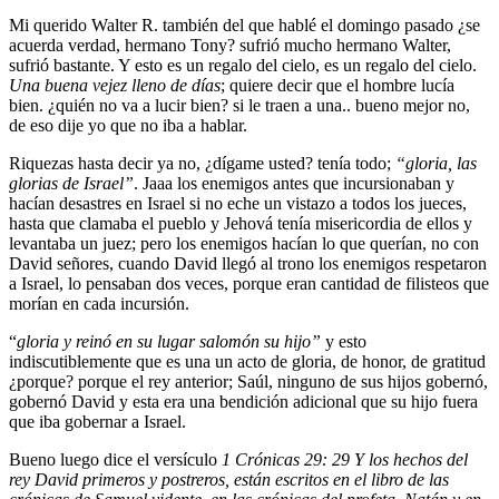
Mi querido Walter R. también del que hablé el domingo pasado ¿se
acuerda verdad, hermano Tony? sufrió mucho hermano Walter,
sufrió bastante. Y esto es un regalo del cielo, es un regalo del cielo.
Una buena vejez lleno de días
; quiere decir que el hombre lucía
bien. ¿quién no va a lucir bien? si le traen a una.. bueno mejor no,
de eso dije yo que no iba a hablar.
Riquezas hasta decir ya no, ¿dígame usted? tenía todo;
“gloria, las
glorias de Israel”
. Jaaa los enemigos antes que incursionaban y
hacían desastres en Israel si no eche un vistazo a todos los jueces,
hasta que clamaba el pueblo y Jehová tenía misericordia de ellos y
levantaba un juez; pero los enemigos hacían lo que querían, no con
David señores, cuando David llegó al trono los enemigos respetaron
a Israel, lo pensaban dos veces, porque eran cantidad de filisteos que
morían en cada incursión.
“
gloria y reinó en su lugar salomón su hijo”
y esto
indiscutiblemente que es una un acto de gloria, de honor, de gratitud
¿porque? porque el rey anterior; Saúl, ninguno de sus hijos gobernó,
gobernó David y esta era una bendición adicional que su hijo fuera
que iba gobernar a Israel.
Bueno luego dice el versículo
1 Crónicas 29: 29 Y los hechos del
rey David primeros y postreros, están escritos en el libro de las