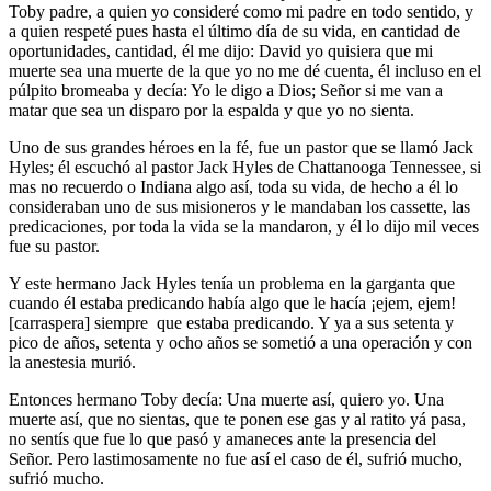
Toby padre, a quien yo consideré como mi padre en todo sentido, y
a quien respeté pues hasta el último día de su vida, en cantidad de
oportunidades, cantidad, él me dijo: David yo quisiera que mi
muerte sea una muerte de la que yo no me dé cuenta, él incluso en el
púlpito bromeaba y decía: Yo le digo a Dios; Señor si me van a
matar que sea un disparo por la espalda y que yo no sienta.
Uno de sus grandes héroes en la fé, fue un pastor que se llamó Jack
Hyles; él escuchó al pastor Jack Hyles de Chattanooga Tennessee, si
mas no recuerdo o Indiana algo así, toda su vida, de hecho a él lo
consideraban uno de sus misioneros y le mandaban los cassette, las
predicaciones, por toda la vida se la mandaron, y él lo dijo mil veces
fue su pastor.
Y este hermano Jack Hyles tenía un problema en la garganta que
cuando él estaba predicando había algo que le hacía ¡ejem, ejem!
[carraspera] siempre que estaba predicando. Y ya a sus setenta y
pico de años, setenta y ocho años se sometió a una operación y con
la anestesia murió.
Entonces hermano Toby decía: Una muerte así, quiero yo. Una
muerte así, que no sientas, que te ponen ese gas y al ratito yá pasa,
no sentís que fue lo que pasó y amaneces ante la presencia del
Señor. Pero lastimosamente no fue así el caso de él, sufrió mucho,
sufrió mucho.