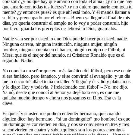
corazón? ¿y no que hay que amarlo con toda el alma? ¿y no que hay
que amarlo con todas tus fuerzas? ¿y no quiero quemarlo con toda tu
mente? ¿y entonces pues? es que ahí está todo. Y él manda llamar a
su hijo y preocupado por el reino: – Bueno ya llegué al final de mis
días, yo quería construir el templo no lo voy a poder construir, hijo
por favor guarda los preceptos de Jehová tu Dios, guardalos.
Nadie va a ser por usted lo que Dios puede hacer por usted, nadie.
Ninguna carrera, ninguna institución, ninguna mujer, ningún
hombre, ninguna cuenta en el banco, ningún equipo de fútbol; ni
Messi que es el mejor del mundo, ni Cristiano Ronaldo que es el
segundo. Nadie.
Yo conocí a un señor que era más fanático del fútbol, pero ese cuate
si era fanático, pero fanatico, y el se convirtió al evangelio; y un día
me lo encontré allá el tenía un taller. Y llegué y él salió y platicamos
y le digo: Hey y todavía..? [relacionado con fútbol] – No, me dijo.
Ya nó, desde que conocí al Señor ya dejé todo eso, es que me
quitaba mucho tiempo y ahora nos gozamos en Dios. Esa es la
clave.
Es que sí y si usted me pudiera entender hermano, que cuando
alguien dice: hay hermano.. “si un dominguito” ¡no hombre! es que
un domingo se convierten en dos, y dos se convierten en tres y tres
se convierten en cuatro y sabe ¿quiénes son los peores enemigos