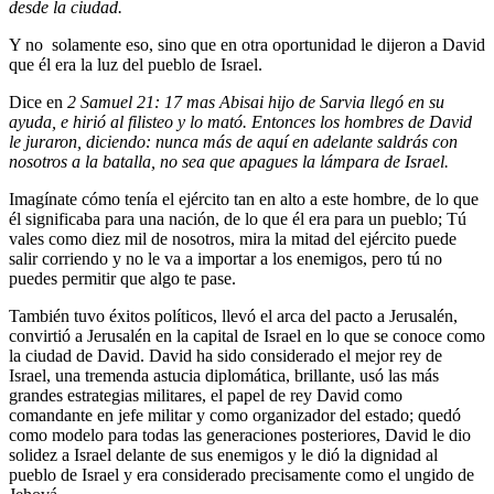
desde la ciudad.
Y no solamente eso, sino que en otra oportunidad le dijeron a David
que él era la luz del pueblo de Israel.
Dice en
2 Samuel 21: 17
mas Abisai hijo de Sarvia llegó en su
ayuda, e hirió al filisteo y lo mató. Entonces los hombres de David
le juraron, diciendo: nunca más de aquí en adelante saldrás con
nosotros a la batalla, no sea que apagues la lámpara de Israel.
Imagínate cómo tenía el ejército tan en alto a este hombre, de lo que
él significaba para una nación, de lo que él era para un pueblo; Tú
vales como diez mil de nosotros, mira la mitad del ejército puede
salir corriendo y no le va a importar a los enemigos, pero tú no
puedes permitir que algo te pase.
También tuvo éxitos políticos, llevó el arca del pacto a Jerusalén,
convirtió a Jerusalén en la capital de Israel en lo que se conoce como
la ciudad de David. David ha sido considerado el mejor rey de
Israel, una tremenda astucia diplomática, brillante, usó las más
grandes estrategias militares, el papel de rey David como
comandante en jefe militar y como organizador del estado; quedó
como modelo para todas las generaciones posteriores, David le dio
solidez a Israel delante de sus enemigos y le dió la dignidad al
pueblo de Israel y era considerado precisamente como el ungido de