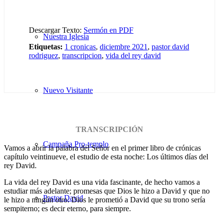
Descargar Texto:
Sermón en PDF
Nuestra Iglesia
Etiquetas:
1 cronicas
,
diciembre 2021
,
pastor david
rodriguez
,
transcripcion
,
vida del rey david
Nuevo Visitante
TRANSCRIPCIÓN
Campaña Pro-templo
Vamos a abrir la palabra del Señor en el primer libro de crónicas
capítulo veintinueve, el estudio de esta noche: Los últimos días del
rey David.
La vida del rey David es una vida fascinante, de hecho vamos a
estudiar más adelante; promesas que Dios le hizo a David y que no
Pastor David
le hizo a ningún otro. Dios le prometió a David que su trono sería
sempiterno; es decir eterno, para siempre.