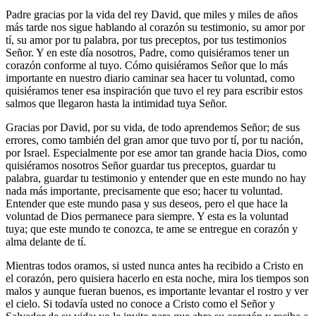
Padre gracias por la vida del rey David, que miles y miles de años
más tarde nos sigue hablando al corazón su testimonio, su amor por
tí, su amor por tu palabra, por tus preceptos, por tus testimonios
Señor. Y en este día nosotros, Padre, como quisiéramos tener un
corazón conforme al tuyo. Cómo quisiéramos Señor que lo más
importante en nuestro diario caminar sea hacer tu voluntad, como
quisiéramos tener esa inspiración que tuvo el rey para escribir estos
salmos que llegaron hasta la intimidad tuya Señor.
Gracias por David, por su vida, de todo aprendemos Señor; de sus
errores, como también del gran amor que tuvo por tí, por tu nación,
por Israel. Especialmente por ese amor tan grande hacia Dios, como
quisiéramos nosotros Señor guardar tus preceptos, guardar tu
palabra, guardar tu testimonio y entender que en este mundo no hay
nada más importante, precisamente que eso; hacer tu voluntad.
Entender que este mundo pasa y sus deseos, pero el que hace la
voluntad de Dios permanece para siempre. Y esta es la voluntad
tuya; que este mundo te conozca, te ame se entregue en corazón y
alma delante de tí.
Mientras todos oramos, si usted nunca antes ha recibido a Cristo en
el corazón, pero quisiera hacerlo en esta noche, mira los tiempos son
malos y aunque fueran buenos, es importante levantar el rostro y ver
el cielo. Si todavía usted no conoce a Cristo como el Señor y