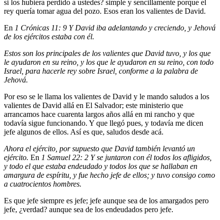
si los hubiera perdido a ustedes? simple y sencillamente porque el
rey quería tomar agua del pozo. Esos eran los valientes de David.
En
1 Crónicas 11: 9 Y David iba adelantando y creciendo, y Jehová
de los ejércitos estaba con él.
Estos son los principales de los valientes que David tuvo, y los que
le ayudaron en su reino, y los que le ayudaron en su reino, con todo
Israel, para hacerle rey sobre Israel, conforme a la palabra de
Jehová.
Por eso se le llama los valientes de David y le mando saludos a los
valientes de David allá en El Salvador; este ministerio que
arrancamos hace cuarenta largos años allá en mi rancho y que
todavía sigue funcionando. Y que llegó pues, y todavía me dicen
jefe algunos de ellos. Así es que, saludos desde acá.
Ahora el ejército, por supuesto que David también levantó un
ejército.
En
1 Samuel 22: 2 Y se juntaron con él todos los afligidos,
y todo el que estaba endeudado y todos los que se hallaban en
amargura de espíritu, y fue hecho jefe de ellos; y tuvo consigo como
a cuatrocientos hombres.
Es que jefe siempre es jefe; jefe aunque sea de los amargados pero
jefe, ¿verdad? aunque sea de los endeudados pero jefe.