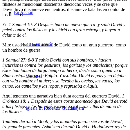
filisteos se mencionan doscientas dieciocho veces y se cree que
David tuvo diecinueve encuentros, diecinueve batallas en contra de
En Acción
los filisteos.
En
1 Samuel 19: 8 Después hubo de nuevo guerra; y salió David y
peleó contra los filisteos, y los hirió con gran estrago, y huyeron
delante de él.
TBB en acción
Mire usted hablando acerca de David como un gran guerrero, como
un hombre de guerra.
1 Samuel 27: 8-9 Y subía David con sus hombres, y hacían
incursiones contra los gesuritas, los garitas y los amalecitas; porque
éstos habitaban de largo tiempo la tierra, desde como quien va a
Shur hasta la tierra de Egipto. Y asolaba David el país y no dejaba
Misiones
con vida hombre ni mujer; y se llevaba las ovejas, las vacas, los
asnos, los camellos y las ropas, y regresaba a Aquis.
Aquí tenemos una narrativa bien dura acerca del guerrero David,
1
Crónicas 18: 1 Después de estas cosas aconteció que David derrotó
a los filisteos, y los humilló, y tomó a Gat y sus villas de mano de
Iglesia El Redentor Guadalajara
los filisteos.
También derrotó a Moab, y los moabitas fueron siervos de David,
trayéndole presentes. Asimismo derrotó David a Hadad-ezer rey de