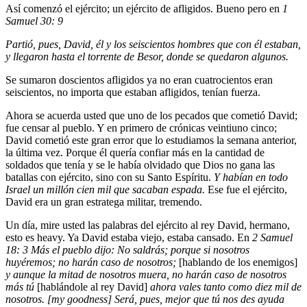
Así comenzó el ejército; un ejército de afligidos. Bueno pero en
1
Samuel 30: 9
Partió, pues, David, él y los seiscientos hombres que con él estaban,
y llegaron hasta el torrente de Besor, donde se quedaron algunos.
Se sumaron doscientos afligidos ya no eran cuatrocientos eran
seiscientos, no importa que estaban afligidos, tenían fuerza.
Ahora se acuerda usted que uno de los pecados que cometió David;
fue censar al pueblo. Y en primero de crónicas veintiuno cinco;
David cometió este gran error que lo estudiamos la semana anterior,
la última vez. Porque él quería confiar más en la cantidad de
soldados que tenía y se le había olvidado que Dios no gana las
batallas con ejército, sino con su Santo Espíritu.
Y habían en todo
Israel un millón cien mil que sacaban espada.
Ese fue el ejército,
David era un gran estratega militar, tremendo.
Un día, mire usted las palabras del ejército al rey David, hermano,
esto es heavy. Ya David estaba viejo, estaba cansado. En
2 Samuel
18: 3 Más el pueblo dijo: No saldrás; porque si nosotros
huyéremos; no harán caso de nosotros;
[hablando de los enemigos]
y aunque la mitad de nosotros muera, no harán caso de nosotros
más tú
[hablándole al rey David]
ahora vales tanto como diez mil de
nosotros. [my goodness] Será, pues, mejor que tú nos des ayuda