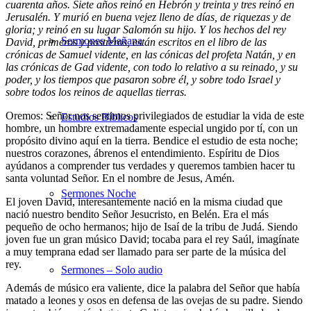
cuarenta años. Siete años reinó en Hebrón y treinta y tres reinó en
Jerusalén. Y murió en buena vejez lleno de días, de riquezas y de
gloria; y reinó en su lugar Salomón su hijo. Y los hechos del rey
Sermones Mañana
David, primeros y postreros, están escritos en el libro de las
crónicas de Samuel vidente, en las cónicas del profeta Natán, y en
las crónicas de Gad vidente, con todo lo relativo a su reinado, y su
poder, y los tiempos que pasaron sobre él, y sobre todo Israel y
sobre todos los reinos de aquellas tierras.
Oremos: Señor nos sentimos privilegiados de estudiar la vida de este
Estudios Bíblicos
hombre, un hombre extremadamente especial ungido por tí, con un
propósito divino aquí en la tierra. Bendice el estudio de esta noche;
nuestros corazones, ábrenos el entendimiento. Espíritu de Dios
ayúdanos a comprender tus verdades y queremos tambien hacer tu
santa voluntad Señor. En el nombre de Jesus, Amén.
Sermones Noche
El joven David, interesantemente nació en la misma ciudad que
nació nuestro bendito Señor Jesucristo, en Belén. Era el más
pequeño de ocho hermanos; hijo de Isaí de la tribu de Judá. Siendo
joven fue un gran músico David; tocaba para el rey Saúl, imagínate
a muy temprana edad ser llamado para ser parte de la música del
rey.
Sermones – Solo audio
Además de músico era valiente, dice la palabra del Señor que había
matado a leones y osos en defensa de las ovejas de su padre. Siendo