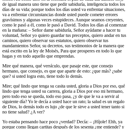
de igual manera uno tiene que pedir sabiduría, inteligencia todos los
días de su vida; porque todos los días usted va enfrentar situaciones,
va a enfrentar circunstancias donde usted puede cometer errores
gravísimos y algunas veces estupideces. Aunque seamos creyentes,
como le pasó a él, como le pasó a David. Todos los días al comenzar
en la mañana: – Señor dame sabiduría, Señor ayúdame a hacer tu
voluntad, Señor yo quiero guardar tus preceptos, quiero andar en tus
caminos, quiero observar sus estatutos, quiero observar tus
mandamientos Señor, su decretos, sus testimonios de la manera que
está escrito en la ley de Moisés, Para que prosperes en todo lo que
hagas y en todo aquello que emprendas.
Mire qué manera, qué versículo, que pasaje este, que consejo
hermano, que consejo, es que que aparte de esto: ¿que más? ¿sabe
que? si usted logra esto, tiene todo lo demás.
Mire; qué lindo que tenga su casita usted, gloria a Dios por eso, qué
lindo que tenga usted su carrera, gloria a Dios por eso mi hermano,
pero todo eso se queda, todo eso pasa, ¿y de que le va a servir al
siguiente día? Yo le decía a usted hace un rato; la salud es un regalo
de Dios, lo demás todo es lujo ¿de que le sirve a usted tener tanto si
no tiene salud? ¿A ver?
Yo estaba pensando hace poco ¿verdad? Decía: – ¡Híjole! Ehh, ya
porque como llegan cartitas después de los sesenta ¿me entiende? y