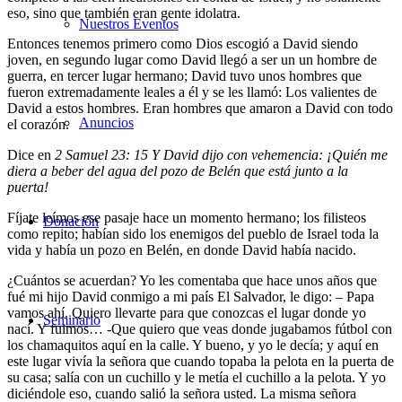
eso, sino que también eran gente idolatra.
Nuestros Eventos
Entonces tenemos primero como Dios escogió a David siendo
joven, en segundo lugar como David llegó a ser un un hombre de
guerra, en tercer lugar hermano; David tuvo unos hombres que
fueron extremadamente leales a él y se les llamó: Los valientes de
David a estos hombres. Eran hombres que amaron a David con todo
Anuncios
el corazón.
Dice en
2 Samuel 23: 15 Y David dijo con vehemencia: ¡Quién me
diera a beber del agua del pozo de Belén que está junto a la
puerta!
Fíjate leímos ese pasaje hace un momento hermano; los filisteos
Donación
como repito; habían sido los enemigos del pueblo de Israel toda la
vida y había un pozo en Belén, en donde David había nacido.
¿Cuántos se acuerdan? Yo les comentaba que hace unos años que
fué mi hijo David conmigo a mi país El Salvador, le digo: – Papa
vamos ahí. Quiero llevarte para que conozcas el lugar donde yo
Seminario
nací. Y fuimos… -Que quiero que veas donde jugabamos fútbol con
los chamaquitos aquí en la calle. Y bueno, y yo le decía; y aquí en
este lugar vivía la señora que cuando topaba la pelota en la puerta de
su casa; salía con un cuchillo y le metía el cuchillo a la pelota. Y yo
diciéndole eso, cuando salió la señora usted. La misma señora