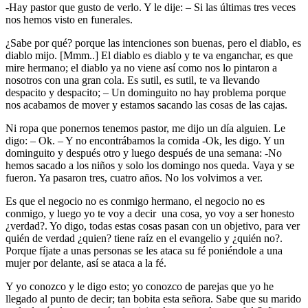
-Hay pastor que gusto de verlo. Y le dije: – Si las últimas tres veces
nos hemos visto en funerales.
¿Sabe por qué? porque las intenciones son buenas, pero el diablo, es
diablo mijo. [Mmm..] El diablo es diablo y te va enganchar, es que
mire hermano; el diablo ya no viene así como nos lo pintaron a
nosotros con una gran cola. Es sutil, es sutil, te va llevando
despacito y despacito; – Un dominguito no hay problema porque
nos acabamos de mover y estamos sacando las cosas de las cajas.
Ni ropa que ponernos tenemos pastor, me dijo un día alguien. Le
digo: – Ok. – Y no encontrábamos la comida -Ok, les digo. Y un
dominguito y después otro y luego después de una semana: -No
hemos sacado a los niños y solo los domingo nos queda. Vaya y se
fueron. Ya pasaron tres, cuatro años. No los volvimos a ver.
Es que el negocio no es conmigo hermano, el negocio no es
conmigo, y luego yo te voy a decir una cosa, yo voy a ser honesto
¿verdad?. Yo digo, todas estas cosas pasan con un objetivo, para ver
quién de verdad ¿quien? tiene raíz en el evangelio y ¿quién no?.
Porque fíjate a unas personas se les ataca su fé poniéndole a una
mujer por delante, así se ataca a la fé.
Y yo conozco y le digo esto; yo conozco de parejas que yo he
llegado al punto de decir; tan bobita esta señora. Sabe que su marido