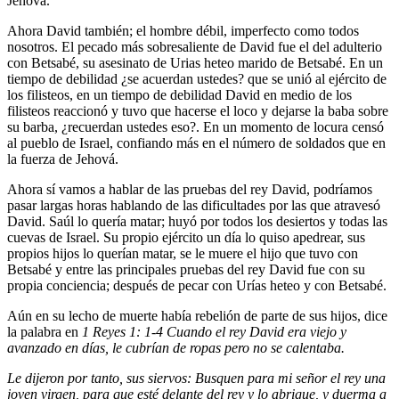
Jehová.
Ahora David también; el hombre débil, imperfecto como todos
nosotros. El pecado más sobresaliente de David fue el del adulterio
con Betsabé, su asesinato de Urias heteo marido de Betsabé. En un
tiempo de debilidad ¿se acuerdan ustedes? que se unió al ejército de
los filisteos, en un tiempo de debilidad David en medio de los
filisteos reaccionó y tuvo que hacerse el loco y dejarse la baba sobre
su barba, ¿recuerdan ustedes eso?. En un momento de locura censó
al pueblo de Israel, confiando más en el número de soldados que en
la fuerza de Jehová.
Ahora sí vamos a hablar de las pruebas del rey David, podríamos
pasar largas horas hablando de las dificultades por las que atravesó
David. Saúl lo quería matar; huyó por todos los desiertos y todas las
cuevas de Israel. Su propio ejército un día lo quiso apedrear, sus
propios hijos lo querían matar, se le muere el hijo que tuvo con
Betsabé y entre las principales pruebas del rey David fue con su
propia conciencia; después de pecar con Urías heteo y con Betsabé.
Aún en su lecho de muerte había rebelión de parte de sus hijos, dice
la palabra en
1 Reyes 1: 1-4 Cuando el rey David era viejo y
avanzado en días, le cubrían de ropas pero no se calentaba.
Le dijeron por tanto, sus siervos: Busquen para mi señor el rey una
joven virgen, para que esté delante del rey y lo abrigue, y duerma a