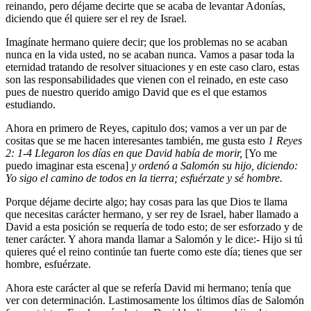
reinando, pero déjame decirte que se acaba de levantar Adonías,
diciendo que él quiere ser el rey de Israel.
Imagínate hermano quiere decir; que los problemas no se acaban
nunca en la vida usted, no se acaban nunca. Vamos a pasar toda la
eternidad tratando de resolver situaciones y en este caso claro, estas
son las responsabilidades que vienen con el reinado, en este caso
pues de nuestro querido amigo David que es el que estamos
estudiando.
Ahora en primero de Reyes, capitulo dos; vamos a ver un par de
cositas que se me hacen interesantes también, me gusta esto
1 Reyes
2: 1-4 Llegaron los días en que David había de morir,
[Yo me
puedo imaginar esta escena]
y ordenó a Salomón su hijo, diciendo:
Yo sigo el camino de todos en la tierra; esfuérzate y sé hombre.
Porque déjame decirte algo; hay cosas para las que Dios te llama
que necesitas carácter hermano, y ser rey de Israel, haber llamado a
David a esta posición se requería de todo esto; de ser esforzado y de
tener carácter. Y ahora manda llamar a Salomón y le dice:- Hijo si tú
quieres qué el reino continúe tan fuerte como este día; tienes que ser
hombre, esfuérzate.
Ahora este carácter al que se refería David mi hermano; tenía que
ver con determinación. Lastimosamente los últimos días de Salomón