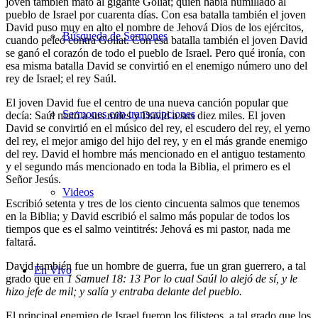
joven también mató al gigante Goliat; quien había humillado al
pueblo de Israel por cuarenta días. Con esa batalla también el joven
David puso muy en alto el nombre de Jehová Dios de los ejércitos,
Búsqueda de Sermones
cuando peleó contra Goliat. Con esa batalla también el joven David
se ganó el corazón de todo el pueblo de Israel. Pero qué ironía, con
esa misma batalla David se convirtió en el enemigo número uno del
rey de Israel; el rey Saúl.
El joven David fue el centro de una nueva canción popular que
Sermones con transcripciones
decía: Saúl mató a sus miles y David a sus diez miles. El joven
David se convirtió en el músico del rey, el escudero del rey, el yerno
del rey, el mejor amigo del hijo del rey, y en el más grande enemigo
del rey. David el hombre más mencionado en el antiguo testamento
y el segundo más mencionado en toda la Biblia, el primero es el
Señor Jesús.
Videos
Escribió setenta y tres de los ciento cincuenta salmos que tenemos
en la Biblia; y David escribió el salmo más popular de todos los
tiempos que es el salmo veintitrés: Jehová es mi pastor, nada me
faltará.
David también fue un hombre de guerra, fue un gran guerrero, a tal
En Vivo
grado que en
1 Samuel 18: 13 Por lo cual Saúl lo alejó de sí, y le
hizo jefe de mil; y salía y entraba delante del pueblo.
El principal enemigo de Israel fueron los filisteos, a tal grado que los