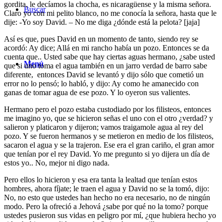
gordita, le decíamos la chocha, es nicaragüense y la misma señora.
Buscar
Claro yo con mi pelito blanco, no me conocía la señora, hasta que le
dije: -Yo soy David. – No me diga ¿dónde está la pelota? [jaja]
Así es que, pues David en un momento de tanto, siendo rey se
acordó: Ay dice; Allá en mi rancho había un pozo. Entonces se da
cuenta que.. Usted sabe que hay ciertas aguas hermano, ¿sabe usted
Menú
que si uno toma el agua también en un jarro verdad de barro sabe
diferente, entonces David se levantó y dijo sólo que cometió un
error no lo pensó; lo habló, y dijo: Ay como he amanecido con
ganas de tomar agua de ese pozo. Y lo oyeron sus valientes.
Hermano pero el pozo estaba custodiado por los filisteos, entonces
me imagino yo, que se hicieron señas el uno con el otro ¿verdad? y
salieron y platicaron y dijeron; vamos traigamole agua al rey del
pozo. Y se fueron hermanos y se metieron en medio de los filisteos,
sacaron el agua y se la trajeron. Ese era el gran cariño, el gran amor
que tenían por el rey David. Yo me pregunto si yo dijera un día de
estos yo.. No, mejor ni digo nada.
Pero ellos lo hicieron y esa era tanta la lealtad que tenían estos
hombres, ahora fíjate; le traen el agua y David no se la tomó, dijo:
No, no esto que ustedes han hecho no era necesario, no de ningún
modo. Pero la ofreció a Jehová ¿sabe por qué no la tomo? porque
ustedes pusieron sus vidas en peligro por mí, ¿que hubiera hecho yo