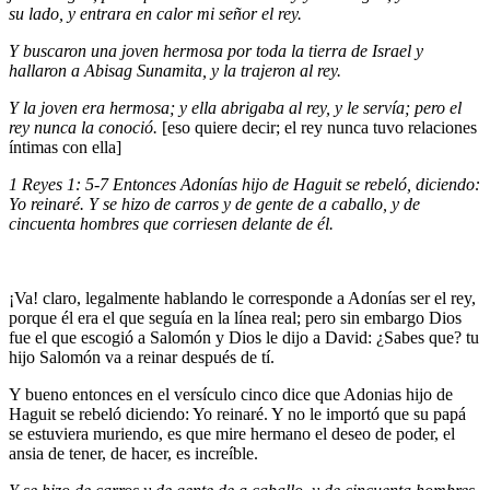
su lado, y entrara en calor mi señor el rey.
Y buscaron una joven hermosa por toda la tierra de Israel y
hallaron a Abisag Sunamita, y la trajeron al rey.
Y la joven era hermosa; y ella abrigaba al rey, y le servía; pero el
rey nunca la conoció.
[eso quiere decir; el rey nunca tuvo relaciones
íntimas con ella]
1 Reyes 1: 5-7 Entonces Adonías hijo de Haguit se rebeló, diciendo:
Yo reinaré. Y se hizo de carros y de gente de a caballo, y de
cincuenta hombres que corriesen delante de él.
¡Va! claro, legalmente hablando le corresponde a Adonías ser el rey,
porque él era el que seguía en la línea real; pero sin embargo Dios
fue el que escogió a Salomón y Dios le dijo a David: ¿Sabes que? tu
hijo Salomón va a reinar después de tí.
Y bueno entonces en el versículo cinco dice que Adonias hijo de
Haguit se rebeló diciendo: Yo reinaré. Y no le importó que su papá
se estuviera muriendo, es que mire hermano el deseo de poder, el
ansia de tener, de hacer, es increíble.