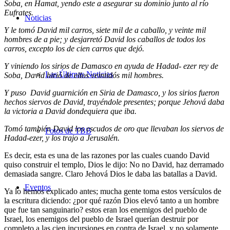
Soba, en Hamat, yendo este a asegurar su dominio junto al río
Eufrates.
Noticias
Y le tomó David mil carros, siete mil de a caballo, y veinte mil
hombres de a pie; y desjarretó David los caballos de todos los
carros, excepto los de cien carros que dejó.
Y viniendo los sirios de Damasco en ayuda de Hadad- ezer rey de
Las Últimas Noticias
Soba, David hirió de ellos veintidós mil hombres.
Y puso David guarnición en Siria de Damasco, y los sirios fueron
hechos siervos de David, trayéndole presentes; porque Jehová daba
la victoria a David dondequiera que iba.
Tomó también David los escudos de oro que llevaban los siervos de
Fotos de TBB
Hadad-ezer, y los trajo a Jerusalén.
Es decir, esta es una de las razones por las cuales cuando David
quiso construir el templo, Dios le dijo: No no David, haz derramado
demasiada sangre. Claro Jehová Dios le daba las batallas a David.
Eventos
Ya lo hemos explicado antes; mucha gente toma estos versículos de
la escritura diciendo: ¿por qué razón Dios elevó tanto a un hombre
que fue tan sanguinario? estos eran los enemigos del pueblo de
Israel, los enemigos del pueblo de Israel querían destruir por
completo a las cien incursiones en contra de Israel, y no solamente