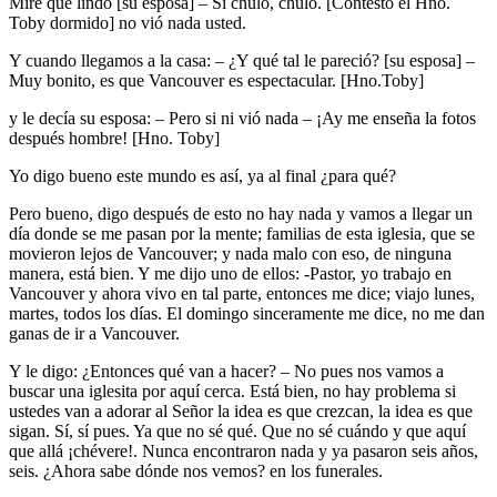
Mire que lindo [su esposa] – Si chulo, chulo. [Contestó el Hno.
Toby dormido] no vió nada usted.
Y cuando llegamos a la casa: – ¿Y qué tal le pareció? [su esposa] –
Muy bonito, es que Vancouver es espectacular. [Hno.Toby]
y le decía su esposa: – Pero si ni vió nada – ¡Ay me enseña la fotos
después hombre! [Hno. Toby]
Yo digo bueno este mundo es así, ya al final ¿para qué?
Pero bueno, digo después de esto no hay nada y vamos a llegar un
día donde se me pasan por la mente; familias de esta iglesia, que se
movieron lejos de Vancouver; y nada malo con eso, de ninguna
manera, está bien. Y me dijo uno de ellos: -Pastor, yo trabajo en
Vancouver y ahora vivo en tal parte, entonces me dice; viajo lunes,
martes, todos los días. El domingo sinceramente me dice, no me dan
ganas de ir a Vancouver.
Y le digo: ¿Entonces qué van a hacer? – No pues nos vamos a
buscar una iglesita por aquí cerca. Está bien, no hay problema si
ustedes van a adorar al Señor la idea es que crezcan, la idea es que
sigan. Sí, sí pues. Ya que no sé qué. Que no sé cuándo y que aquí
que allá ¡chévere!. Nunca encontraron nada y ya pasaron seis años,
seis. ¿Ahora sabe dónde nos vemos? en los funerales.