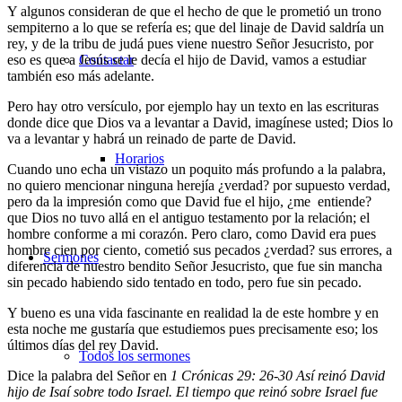
Y algunos consideran de que el hecho de que le prometió un trono
sempiterno a lo que se refería es; que del linaje de David saldría un
rey, y de la tribu de judá pues viene nuestro Señor Jesucristo, por
eso es que a Jesús se le decía el hijo de David, vamos a estudiar
Contactar
también eso más adelante.
Pero hay otro versículo, por ejemplo hay un texto en las escrituras
donde dice que Dios va a levantar a David, imagínese usted; Dios lo
va a levantar y habrá un reinado de parte de David.
Horarios
Cuando uno echa un vistazo un poquito más profundo a la palabra,
no quiero mencionar ninguna herejía ¿verdad? por supuesto verdad,
pero da la impresión como que David fue el hijo, ¿me entiende?
que Dios no tuvo allá en el antiguo testamento por la relación; el
hombre conforme a mi corazón. Pero claro, como David era pues
hombre cien por ciento, cometió sus pecados ¿verdad? sus errores, a
Sermones
diferencia de nuestro bendito Señor Jesucristo, que fue sin mancha
sin pecado habiendo sido tentado en todo, pero fue sin pecado.
Y bueno es una vida fascinante en realidad la de este hombre y en
esta noche me gustaría que estudiemos pues precisamente eso; los
últimos días del rey David.
Todos los sermones
Dice la palabra del Señor en
1 Crónicas 29: 26-30
Así reinó David
hijo de Isaí sobre todo Israel. El tiempo que reinó sobre Israel fue