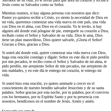
Salvador de su vida; yo le invito para que abra su corazón y reciba a
Jesús como su Salvador como su Señor.
Mientras oramos, si hay alguna persona con nosotros que dice:
Pastor yo quisiera recibir a Cristo, yo siento la necesidad de Dios en
mi vida, queremos comenzar una vida nueva en este país, una vida
con Dios en el alma, con Dios en el corazón. Yo le invito, si hay
alguien ahí donde está póngase de pie, entreguele su corazón a Dios,
recíbalo como el Señor y Salvador de su vida. Dios le ama, Dios
tiene un plan maravilloso, Dios quiere salvarle, ¡Gloria el Señor!
Gracias a Dios, gracias a Dios.
Si usted ahí donde está, quiere comenzar una vida nueva con Dios,
haga esta oración conmigo y dígale: Señor en este día te pido perdón
por mis pecados, te recibo como el Señor y Salvador de mi alma, te
pido perdón, me arrepiento Señor de mis pecados, me arrepiento de
mis maldades, y en este día te entrego mi corazón, te entrego mi
vida.
Si usted hizo esta oración, yo quiero animarle a crecer en el
conocimiento de nuestro bendito salvador Jesucristo y de su santa
palabra. Señor gracias por esta noche, por tu palabra, por el convivio
con los hermanos, por tu Espíritu Santo y por tu presencia con
nosotros, bendícenos en el nombre de Jesús. Amén y amén.
Compartir esta entrada