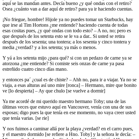
aquí se las mandan antes. Decía bueno ¿y qué ondas con el retiro?
Osea ¿cuánto van a dar aquí de retiro? para ya ir haciendo cuentas.
¡No friegue, hombre! Hijole ya no puedes tomar un Starbucks, hay
que irse al Tim Hortons ¿me entiende? haciendo cuenta de todas
esas cositas pues, ¿y qué ondas con todo esto?
–
A no, no; pero es
que después de los setenta esto se le va a dar.. Si usted se retira
después de los sesenta; una tontera; a los sesenta y cinco tontera y
media ¿verdad? y a los setenta; ya más o menos.
Y yá a los setenta mijo ¿para qué? si con un pedazo de carne ya se
atorzona ¿me entiende? Si comiste seis onzas de carne ya pasa
estreñido cuatro cinco días mano.
y entonces pa´ ¿cual es de chiste? – Ahh no, para ir a viajar. Ya no se
viaja, a esas alturas así uno mire [ronca] – Hermano, mire que bonito
ve [lo despierta] – Ay que chulo [se vuelve a dormir]
Ya me acordé de mi querido maestro hermano Toby; una de las
últimas veces que estuvo aquí en Vancouver, venía con una de sus
esposas; digo pues la que tenía en ese momento, no vaya creer usted
que tenía varias. [se rie]
Y nos fuimos a caminar allá por la playa ¿verdad? en el carro pues,
y el maestro dormido [se refiere a Hno. Toby] y la señora le decía: –