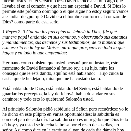
fueron tristes. En el versículo
tres David le dice a su hijo algo que
llevaba él en el corazón y que hace tan especial a David. Si Dios lo
permite este próximo domingo o el que sigue no estoy seguro vamos
a estudiar de ¿por qué David era el hombre conforme al corazón de
Dios? como parte de esta serie.
1 Reyes 2: 3 Guarda los preceptos de Jehová tu Dios, [de qué
manera papá] andando en sus caminos, y observando sus estatutos
y mandamientos, sus decretos y sus testimonios, de la manera que
esta escrito en la ley de Moises, para que prosperes en todo lo que
hagas y en todo lo que emprendas;
Hermano como quisiera que usted pensará por un instante, este
momento de David llamando al futuro rey, a su hijo, mire los
consejos que le está dando, aquí no está hablando; – Hijo cuida la
casita que te he dejado, mira que me ha costado tanto.
Está hablando de Dios, está hablando del Señor, está hablando de
guardar los preceptos, la ley de Jehová, habla de andar en sus
caminos; y todo esto lo quebrantó Salomón usted.
Al principio Salomón pidió sabiduría al Señor, pero recuérdese yo le
he dicho en este púlpito en varias oportunidades; la sabiduría es
como el pan de cada día. La sabiduría no es un regalo que Dios te lo
dá hoy y ya usted se lo echa la bolsa por el resto de sus días, no
señor. Así como dice en la escritura el pan de cada día dámelo hoy,