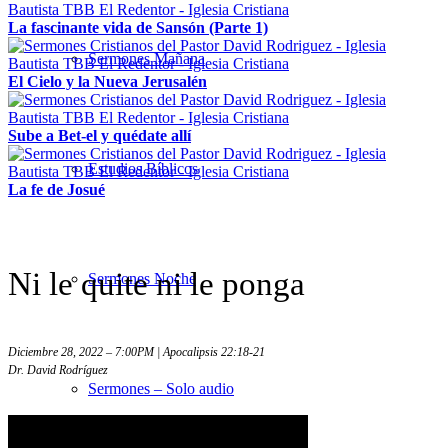
La fascinante vida de Sansón (Parte 1)
Sermones Mañana
El Cielo y la Nueva Jerusalén
Sube a Bet-el y quédate allí
Estudios Bíblicos
La fe de Josué
Ni le quite ni le ponga
Sermones Noche
Diciembre 28, 2022 – 7:00PM | Apocalipsis 22:18-21
Dr. David Rodríguez
Sermones – Solo audio