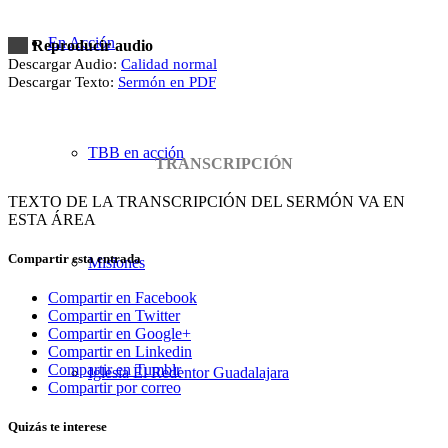
En Acción
Reproducir audio
Descargar Audio:
Calidad normal
Descargar Texto:
Sermón en PDF
TBB en acción
TRANSCRIPCIÓN
TEXTO DE LA TRANSCRIPCIÓN DEL SERMÓN VA EN
ESTA ÁREA
Compartir esta entrada
Misiones
Compartir en Facebook
Compartir en Twitter
Compartir en Google+
Compartir en Linkedin
Compartir en Tumblr
Iglesia El Redentor Guadalajara
Compartir por correo
Quizás te interese