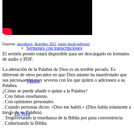
Búsqueda de Sermones
Etiquetas:
apocalipsis
,
diciembre 2022
,
pastor david rodriguez
Sermones con transcripciones
El sermón pronto estará disponible para ser descargado en formatos
de audio y PDF.
La alteración de la Palabra de Dios es un terrible pecado. Es
diferente de otros pecados en que Dios mismo ha manifestado que
sus juicios serán muy severos con los que quiten o adicionen a su
Videos
Palabra.
¿Cómo se puede añadir o quitar a la Palabra?
. Con falsas enseñanzas.
. Con opiniones personales.
. Cuando personas dicen: «Dios me habló.» (Dios habla solamente a
través de su Palabra).
En Vivo
. Tergiversando la enseñanza de la Biblia por pura conveniencia
. Culturizando la Biblia.