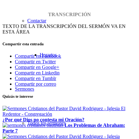
TRANSCRIPCIÓN
Contactar
TEXTO DE LA TRANSCRIPCIÓN DEL SERMÓN VA EN
ESTA ÁREA
Compartir esta entrada
Horarios
Compartir en Facebook
Compartir en Twitter
Compartir en Google+
Compartir en Linkedin
Compartir en Tumblr
Compartir por correo
Sermones
Quizás te interese
¿Por qué Dios no contesta mi Oración?
Todos los sermones
Los Problemas de Abraham:
Parte 7