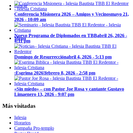
Buscar
Conferencia Misionera 2026 – Amigos y Vecinos
mayo 21,
2026 - 10:09 am
Nuevo Programa de Diplomados en TBB
abril 26, 2026 -
Menú
4:11 pm
Domingo de Resurrección
abril 4, 2026 - 5:13 pm
¡Esgrima 2026!
febrero 8, 2026 - 2:58 pm
«Sin miedo» – con Pastor Joe Rosa y cantante Gustavo
Lima
enero 13, 2026 - 9:07 pm
Más visitadas
Iglesia
Horarios
Campaña Pro-templo