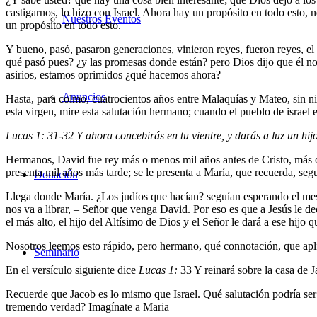
castigarnos, lo hizo con Israel. Ahora hay un propósito en todo esto, n
Nuestros Eventos
un propósito en todo esto.
Y bueno, pasó, pasaron generaciones, vinieron reyes, fueron reyes, el 
qué pasó pues? ¿y las promesas donde están? pero Dios dijo que él nos
asirios, estamos oprimidos ¿qué hacemos ahora?
Anuncios
Hasta, para colmo, cuatrocientos años entre Malaquías y Mateo, sin ni
esta virgen, mire esta salutación hermano; cuando el pueblo de israel 
Lucas 1: 31-32
Y ahora concebirás en tu vientre, y darás a luz un hij
Hermanos, David fue rey más o menos mil años antes de Cristo, más o
presenta mil años más tarde; se le presenta a María, que recuerda, 
Donación
Llega donde María. ¿Los judíos que hacían? seguían esperando el mesía
nos va a librar, – Señor que venga David. Por eso es que a Jesús le de
el más alto, el hijo del Altísimo de Dios y el Señor le dará a ese hijo 
Nosotros leemos esto rápido, pero hermano, qué connotación, que apl
Seminario
En el versículo siguiente dice
Lucas 1:
33 Y reinará sobre la casa de J
Recuerde que Jacob es lo mismo que Israel. Qué salutación podría ser
tremendo verdad? Imagínate a Maria