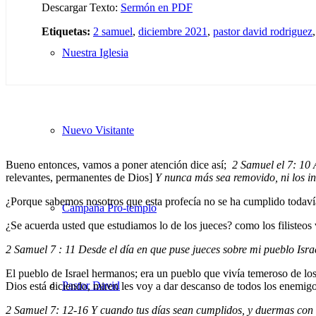
Descargar Texto:
Sermón en PDF
Etiquetas:
2 samuel
,
diciembre 2021
,
pastor david rodriguez
Nuestra Iglesia
Nuevo Visitante
Bueno entonces, vamos a poner atención dice así;
2 Samuel el 7: 10 A
relevantes, permanentes de Dios]
Y nunca más sea removido, ni los ini
¿Porque sabemos nosotros que esta profecía no se ha cumplido todaví
Campaña Pro-templo
¿Se acuerda usted que estudiamos lo de los jueces? como los filisteos 
2 Samuel 7 : 11 Desde el día en que puse jueces sobre mi pueblo Israe
El pueblo de Israel hermanos; era un pueblo que vivía temeroso de los
Pastor David
Dios está diciendo, miren les voy a dar descanso de todos los enemig
2 Samuel 7: 12-16 Y cuando tus días sean cumplidos, y duermas con tus