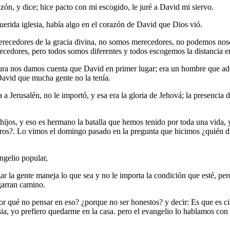
n, y dice; hice pacto con mi escogido, le juré a David mi siervo.
erida iglesia, había algo en el corazón de David que Dios vió.
erecedores de la gracia divina, no somos merecedores, no podemos nos
cedores, pero todos somos diferentes y todos escogemos la distancia en
ritura nos damos cuenta que David en primer lugar; era un hombre que a
avid que mucha gente no la tenía.
ca a Jerusalén, no le importó, y esa era la gloria de Jehová; la presencia 
hijos, y eso es hermano la batalla que hemos tenido por toda una vida, 
ros?. Lo vimos el domingo pasado en la pregunta que hicimos ¿quién di
angelio popular,
gar la gente maneja lo que sea y no le importa la condición que esté, per
agarran camino.
r qué no pensar en eso? ¿porque no ser honestos? y decir: Es que es cie
ia, yo prefiero quedarme en la casa. pero el evangelio lo hablamos con Ma