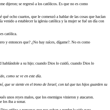
e dijeron; se regresó a los católicos. Es que no es como
sé qué ocho cuartos, que le comenzó a hablar de las cosas que hacían
enido a establecer la iglesia católica y la mujer se fué un día con
es católica.
a ¿pero y entonces que? ¿No hay raíces, dígame?. No es como
 hablándole a su hijo; cuando Dios lo cuidó, cuando Dios lo
do, como se ve en este día.
 que se siente en el trono de Israel, con tal que tus hijos guarden su
ués unos reyes malos, que los enemigos vinieron y atacaron.
e los iba a sonar.
 Dios utiliza a personas que nos echan a perder la vida para