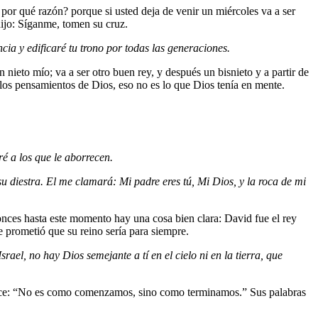
e por qué razón? porque si usted deja de venir un miércoles va a ser
or dijo: Síganme, tomen su cruz.
ia y edificaré tu trono por todas las generaciones.
ieto mío; va a ser otro buen rey, y después un bisnieto y a partir de
los pensamientos de Dios, eso no es lo que Dios tenía en mente.
é a los que le aborrecen.
u diestra. El me clamará: Mi padre eres tú, Mi Dios, y la roca de mi
onces hasta este momento hay una cosa bien clara: David fue el rey
e prometió que su reino sería para siempre.
rael, no hay Dios semejante a tí en el cielo ni en la tierra, que
 dice: “No es como comenzamos, sino como terminamos.” Sus palabras