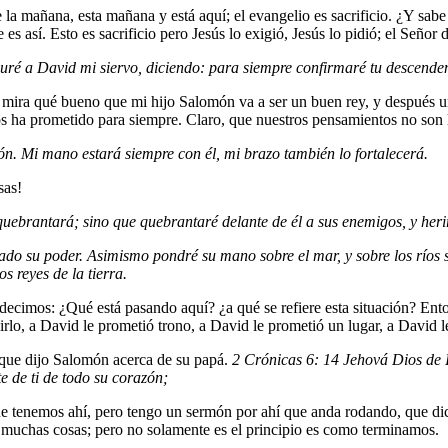
e la mañana, esta mañana y está aquí; el evangelio es sacrificio. ¿Y sab
que es así. Esto es sacrificio pero Jesús lo exigió, Jesús lo pidió; el Señ
ré a David mi siervo, diciendo: para siempre confirmaré tu descendenc
ira qué bueno que mi hijo Salomón va a ser un buen rey, y después un n
os ha prometido para siempre.
Claro, que nuestros pensamientos no son 
ón. Mi mano estará siempre con él, mi brazo también lo fortalecerá.
sas!
quebrantará; sino que quebrantaré delante de él a sus enemigos, y herir
ado su poder. Asimismo pondré su mano sobre el mar, y sobre los ríos s
s reyes de la tierra.
decimos: ¿Qué está pasando aquí? ¿a qué se refiere esta situación? Ent
rlo, a David le prometió trono, a David le prometió un lugar, a David l
que dijo Salomón acerca de su papá.
2 Crónicas 6: 14 Jehová Dios de Is
e de ti de todo su corazón;
 que tenemos ahí, pero tengo un sermón por ahí que anda rodando, que
r muchas cosas; pero no solamente es el principio es como terminamos.