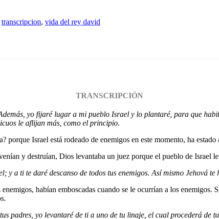
,
transcripcion
,
vida del rey david
TRANSCRIPCIÓN
demás, yo fijaré lugar a mi pueblo Israel y lo plantaré, para que habit
cuos le aflijan más, como el principio.
a? porque Israel está rodeado de enemigos en este momento, ha estado 
venían y destruían, Dios levantaba un juez porque el pueblo de Israel le
l; y a ti te daré descanso de todos tus enemigos. Así mismo Jehová te 
 enemigos, habían emboscadas cuando se le ocurrían a los enemigos. Si u
os.
 padres, yo levantaré de ti a uno de tu linaje, el cual procederá de tu