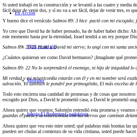
Si usted trabajó en la construcción y se levantó a las cuatro y media d
fácil dejar de venir dos, y sí no va a ser fácil, dejar de venir tres, es 
En Acción
Y bueno dice el versículo
Salmos 89: 3 hice pactó con mi escogido; ju
Yo creo que David ha de haber pensado, ha de haber haber dicho: Ah m
este momento hasta por la eternidad, Israel tendrá a un rey porque Di
TBB en acción
Salmos 89: 20-21 Hallé a David mi siervo; lo ungí con mi santa unci
¿Cuántos quisieran ser como David hermanos? ¡Imagínate qué prome
Salmos 89: 22 No lo sorprenderá el enemigo, ni hijo de iniquidad lo 
Mi verdad y mi misericordia estarán con él y en mi nombre será exalt
Misiones
salvación. Yo también le pondré por primogénito, El más excelso de lo
Todo esto encierra una cantidad de promesas y de cosas que nosotros 
escogido por Dios, a David le prometió casa, a David le prometió ungi
Ahora quiero que veamos; Salomón entendió esta promesa y veamos 
Iglesia El Redentor Guadalajara
guardas el pacto y la misericordia con tus siervos que caminan delant
Ahora quiero que vea esto mire usted; qué palabras más bonitas las
pueden ser chulas al comienzo de su vida cristiana, usted puede hace