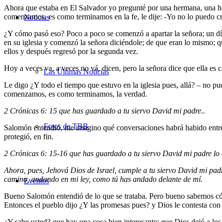
Ahora que estaba en El Salvador yo pregunté por una hermana, una her
comenzamos, es como terminamos en la fe, le dije: -Yo no lo puedo cre
Noticias
¿Y cómo pasó eso? Poco a poco se comenzó a apartar la señora; un día 
en su iglesia y comenzó la señora diciéndole; de que eran lo mismo; q
ellos y después regresó por la segunda vez.
Hoy a veces va, a veces no vá, dicen, pero la señora dice que ella es ca
Las Últimas Noticias
Le digo ¿Y todo el tiempo que estuvo en la iglesia pues, allá? – no p
comenzamos, es como terminamos, la verdad.
2 Crónicas 6: 15 que has guardado a tu siervo David mi padre..
Fotos de TBB
Salomón entendió, me imagino qué conversaciones habrá habido entre 
protegió, en fin.
2 Crónicas 6: 15-16 que has guardado a tu siervo David mi padre lo qu
Ahora, pues, Jehová Dios de Israel, cumple a tu siervo David mi padre 
camino, andando en mi ley, como tú has andado delante de mí.
Eventos
Bueno Salomón entendió de lo que se trataba. Pero bueno sabemos cóm
Entonces el pueblo dijo ¿Y las promesas pues? y Dios le contesta con lo
¿Y sabe usted? que hay una cosa bien interesante; que Dios dejó a los 