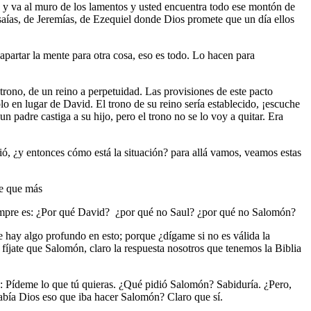
l, y va al muro de los lamentos y usted encuentra todo ese montón de
aías, de Jeremías, de Ezequiel donde Dios promete que un día ellos
partar la mente para otra cosa, eso es todo. Lo hacen para
 trono, de un reino a perpetuidad. Las provisiones de este pacto
lo en lugar de David. El trono de su reino sería establecido, ¡escuche
n padre castiga a su hijo, pero el trono no se lo voy a quitar. Era
, ¿y entonces cómo está la situación? para allá vamos, veamos estas
bre que más
iempre es: ¿Por qué David? ¿por qué no Saul? ¿por qué no Salomón?
hay algo profundo en esto; porque ¿dígame si no es válida la
íjate que Salomón, claro la respuesta nosotros que tenemos la Biblia
jo: Pídeme lo que tú quieras. ¿Qué pidió Salomón? Sabiduría. ¿Pero,
abía Dios eso que iba hacer Salomón? Claro que sí.