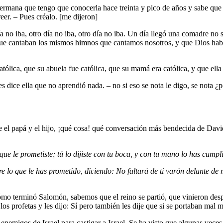
mana que tengo que conocerla hace treinta y pico de años y sabe que m
er. – Pues créalo. [me dijeron]
no iba, otro día no iba, otro día no iba. Un día llegó una comadre no 
ue cantaban los mismos himnos que cantamos nosotros, y que Dios había v
tólica, que su abuela fue católica, que su mamá era católica, y que ella 
ues dice ella que no aprendió nada. – no si eso se nota le digo, se not
el papá y el hijo, ¡qué cosa! qué conversación más bendecida de David
e le prometiste; tú lo dijiste con tu boca, y con tu mano lo has cumpli
lo que le has prometido, diciendo: No faltará de ti varón delante de mí,
o terminó Salomón, sabemos que el reino se partió, que vinieron desp
s profetas y les dijo: Sí pero también les dije que si se portaban mal m
enemigos de Israel para castigar a Israel. Se ha visto que algunas veces