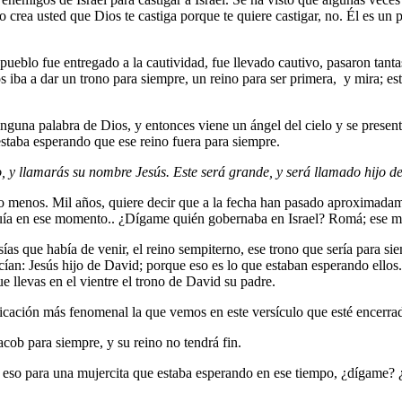
o crea usted que Dios te castiga porque te quiere castigar, no. Él es un 
pueblo fue entregado a la cautividad, fue llevado cautivo, pasaron tantas
 iba a dar un trono para siempre, un reino para ser primera, y mira; e
nguna palabra de Dios, y entonces viene un ángel del cielo y se presen
estaba esperando que ese reino fuera para siempre.
o, y llamarás su nombre Jesús. Este será grande, y será llamado hijo de
 menos. Mil años, quiere decir que a la fecha han pasado aproximadam
seguía en ese momento.. ¿Dígame quién gobernaba en Israel? Romá; ese
s que había de venir, el reino sempiterno, ese trono que sería para si
cían: Jesús hijo de David; porque eso es lo que estaban esperando ellos.
que llevas en el vientre el trono de David su padre.
icación más fenomenal la que vemos en este versículo que esté encerra
acob para siempre, y su reino no tendrá fin.
 eso para una mujercita que estaba esperando en ese tiempo, ¿dígame? 