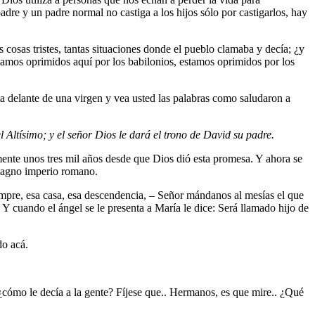
padre y un padre normal no castiga a los hijos sólo por castigarlos, hay
 cosas tristes, tantas situaciones donde el pueblo clamaba y decía; ¿y
stamos oprimidos aquí por los babilonios, estamos oprimidos por los
ta delante de una virgen y vea usted las palabras como saludaron a
l Altísimo; y el señor Dios le dará el trono de David su padre.
ente unos tres mil años desde que Dios dió esta promesa.
Y ahora se
 magno imperio romano.
empre, esa casa, esa descendencia, – Señor mándanos al mesías el que
 Y cuando el ángel se le presenta a María le dice: Será llamado hijo de
do acá.
¿cómo le decía a la gente? Fíjese que.. Hermanos, es que mire.. ¿Qué