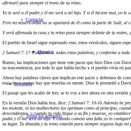
afirmaré para siempre el trono de su reino.
Yo le seré a él padre y él me será a mí hijo. Y si él hiciere mal, yo l
Contactar
Pero mi misericordia no se apartará de él como la parte de Saúl, al cu
Y será afirmada tu casa y tu reino para siempre delante de tu rostro, 
El pueblo de Israel sigue esperando esto, estos versículos, siguen esp
Horarios
2 Samuel 7: 17 Conforme a todas estas palabras, y conforme a toda e
Bueno, las implicaciones que tiene este pacto que hizo Dios con David
su trascendencia, por todo lo que había hecho y el pueblo vivía en pa
Ahora hay palabras claves que implican este pacto y debemos de conocer
esas cinco cositas hay que tenerlas en mente. Dios le prometió a David;
Sermones
El pasaje que les acabo de leer, se lo voy a leer ahora en otra versión 
En la versión Dios habla hoy, dice:
2 Samuel 7: 10-16 Además he prepa
los moleste, ni los malhechores los opriman como al principio, cuand
descendientes, y cuando tu vida llegue a su fin y mueras, yo establec
Todos los sermones
padre y él me será un hijo. Y cuando cometa una falta yo lo castigaré 
su lugar. Tu dinastía y tu reino estarán para siempre seguros bajo mi