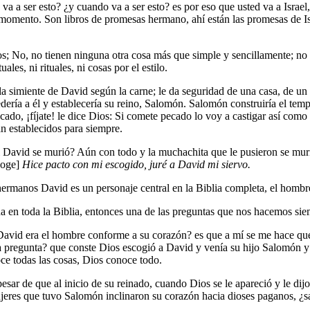
a a ser esto? ¿y cuando va a ser esto? es por eso que usted va a Israe
 momento. Son libros de promesas hermano, ahí están las promesas de Is
; No, no tienen ninguna otra cosa más que simple y sencillamente; no a
es, ni rituales, ni cosas por el estilo.
 la simiente de David según la carne; le da seguridad de una casa, de un
dería a él y establecería su reino, Salomón. Salomón construiría el temp
ado, ¡fíjate! le dice Dios: Si comete pecado lo voy a castigar así como u
án establecidos para siempre.
David se murió? Aún con todo y la muchachita que le pusieron se murió
coge]
Hice pacto con mi escogido, juré a David mi siervo.
 hermanos David es un personaje central en la Biblia completa, el hom
na en toda la Biblia, entonces una de las preguntas que nos hacemos s
avid era el hombre conforme a su corazón? es que a mí se me hace que 
a pregunta? que conste Dios escogió a David y venía su hijo Salomón y f
e todas las cosas, Dios conoce todo.
sar de que al inicio de su reinado, cuando Dios se le apareció y le di
ujeres que tuvo Salomón inclinaron su corazón hacia dioses paganos, ¿s