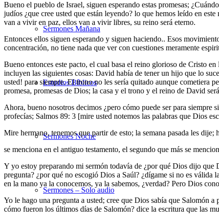
Bueno el pueblo de Israel, siguen esperando estas promesas; ¿Cuándo v
judíos ¿que cree usted que están leyendo? lo que hemos leído en este
van a vivir en paz, ellos van a vivir libres, su reino será eterno.
Sermones Mañana
Entonces ellos siguen esperando y siguen haciendo.. Esos movimientos
concentración, no tiene nada que ver con cuestiones meramente espiritual
Bueno entonces este pacto, el cual basa el reino glorioso de Cristo en
incluyen las siguientes cosas: David había de tener un hijo que lo suce
usted! para siempre. El trono no les sería quitado aunque cometiera pec
Estudios Bíblicos
promesa, promesas de Dios; la casa y el trono y el reino de David ser
Ahora, bueno nosotros decimos ¿pero cómo puede ser para siempre si 
profecías; Salmos 89: 3 [mire usted notemos las palabras que Dios es
Mire hermano, tenemos que partir de esto; la semana pasada les dije;
Sermones Noche
se menciona en el antiguo testamento, el segundo que más se mencio
Y yo estoy preparando mi sermón todavía de ¿por qué Dios dijo que D
pregunta? ¿por qué no escogió Dios a Saúl? ¿dígame si no es válida l
en la mano ya la conocemos, ya la sabemos, ¿verdad? Pero Dios conoc
Sermones – Solo audio
Yo le hago una pregunta a usted;
cree que Dios sabía que Salomón a pe
cómo fueron los últimos días de Salomón? dice la escritura que las m