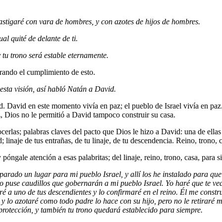
e castigaré con vara de hombres, y con azotes de hijos de hombres.
al quité de delante de ti.
y tu trono será estable eternamente.
erando el cumplimiento de esto.
sta visión, así habló Natán a David.
. David en este momento vivía en paz; el pueblo de Israel vivía en paz.
z, Dios no le permitió a David tampoco construir su casa.
las; palabras claves del pacto que Dios le hizo a David: una de ellas e
 linaje de tus entrañas, de tu linaje, de tu descendencia. Reino, trono, 
y póngale atención a esas palabritas; del linaje, reino, trono, casa, para 
rado un lugar para mi pueblo Israel, y allí los he instalado para que 
o puse caudillos que gobernarán a mi pueblo Israel. Yo haré que te vea
eré a uno de tus descendientes y lo confirmaré en el reino. Él me constr
y lo azotaré como todo padre lo hace con su hijo, pero no le retiraré mi
 protección, y también tu trono quedará establecido para siempre.