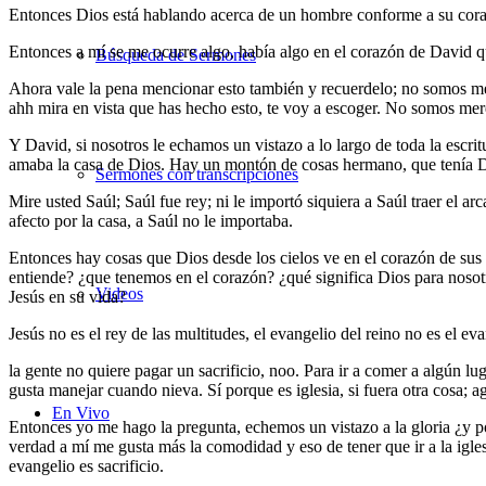
Entonces Dios está hablando acerca de un hombre conforme a su corazó
Entonces a mí se me ocurre algo, había algo en el corazón de David qu
Búsqueda de Sermones
Ahora vale la pena mencionar esto también y recuerdelo; no somos m
ahh mira en vista que has hecho esto, te voy a escoger. No somos mere
Y David, si nosotros le echamos un vistazo a lo largo de toda la esc
amaba la casa de Dios. Hay un montón de cosas hermano, que tenía D
Sermones con transcripciones
Mire usted Saúl; Saúl fue rey; ni le importó siquiera a Saúl traer el ar
afecto por la casa, a Saúl no le importaba.
Entonces hay cosas que Dios desde los cielos ve en el corazón de sus 
entiende? ¿que tenemos en el corazón? ¿qué significa Dios para nosot
Videos
Jesús en su vida?
Jesús no es el rey de las multitudes, el evangelio del reino no es el ev
la gente no quiere pagar un sacrificio, noo. Para ir a comer a algún lu
gusta manejar cuando nieva. Sí porque es iglesia, si fuera otra cosa; 
En Vivo
Entonces yo me hago la pregunta, echemos un vistazo a la gloria ¿y po
verdad a mí me gusta más la comodidad y eso de tener que ir a la igles
evangelio es sacrificio.