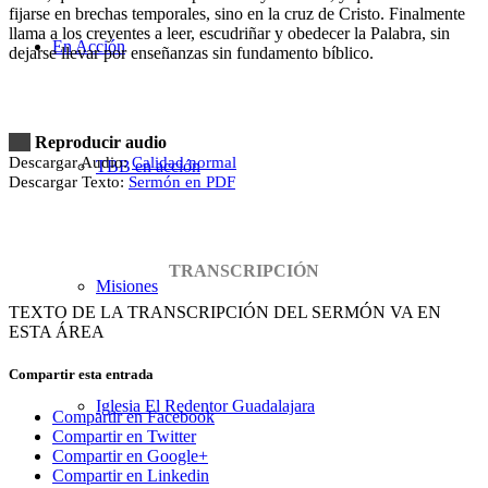
fijarse en brechas temporales, sino en la cruz de Cristo. Finalmente
llama a los creyentes a leer, escudriñar y obedecer la Palabra, sin
En Acción
dejarse llevar por enseñanzas sin fundamento bíblico.
Reproducir audio
Descargar Audio:
Calidad normal
TBB en acción
Descargar Texto:
Sermón en PDF
TRANSCRIPCIÓN
Misiones
TEXTO DE LA TRANSCRIPCIÓN DEL SERMÓN VA EN
ESTA ÁREA
Compartir esta entrada
Iglesia El Redentor Guadalajara
Compartir en Facebook
Compartir en Twitter
Compartir en Google+
Compartir en Linkedin