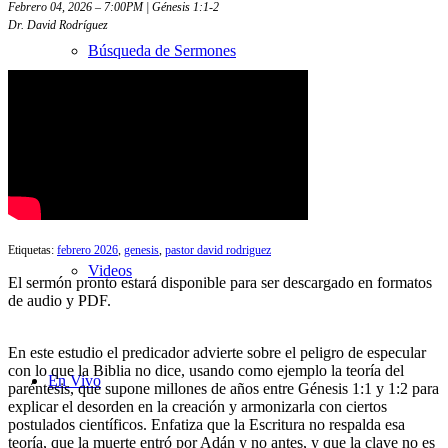
Febrero 04, 2026 – 7:00PM | Génesis 1:1-2
Dr. David Rodríguez
Búsqueda de Sermones
Sermones con transcripciones
Etiquetas:
febrero 2026
,
genesis
,
pastor david rodriguez
Videos
El sermón pronto estará disponible para ser descargado en formatos
de audio y PDF.
En este estudio el predicador advierte sobre el peligro de especular
con lo que la Biblia no dice, usando como ejemplo la teoría del
En Vivo
paréntesis, que supone millones de años entre Génesis 1:1 y 1:2 para
explicar el desorden en la creación y armonizarla con ciertos
postulados científicos. Enfatiza que la Escritura no respalda esa
teoría, que la muerte entró por Adán y no antes, y que la clave no es