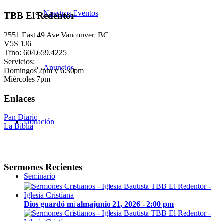
Nuestros Eventos
TBB El Redentor
2551 East 49 Ave|Vancouver, BC
V5S 1J6
Tfno: 604.659.4225
Servicios:
Anuncios
Domingos 2pm y 6:30pm
Miércoles 7pm
Enlaces
Pan Diario
Donación
La Biblia
Sermones Recientes
Seminario
Dios guardó mi alma
junio 21, 2026 - 2:00 pm