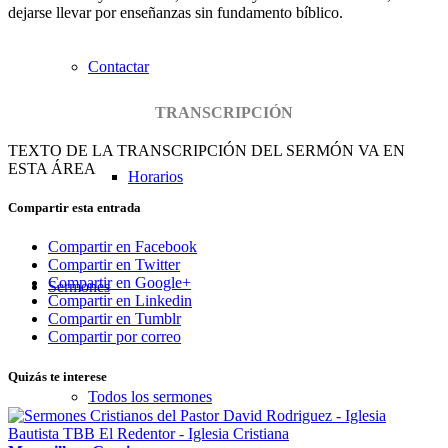
dejarse llevar por enseñanzas sin fundamento bíblico.
Contactar
TRANSCRIPCIÓN
TEXTO DE LA TRANSCRIPCIÓN DEL SERMÓN VA EN
ESTA ÁREA
Horarios
Compartir esta entrada
Compartir en Facebook
Compartir en Twitter
Compartir en Google+
Sermones
Compartir en Linkedin
Compartir en Tumblr
Compartir por correo
Quizás te interese
Todos los sermones