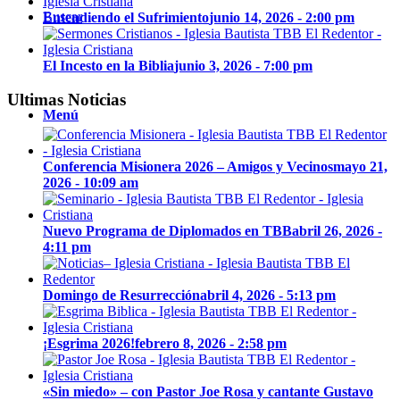
Buscar
Entendiendo el Sufrimiento
junio 14, 2026 - 2:00 pm
El Incesto en la Biblia
junio 3, 2026 - 7:00 pm
Ultimas Noticias
Menú
Conferencia Misionera 2026 – Amigos y Vecinos
mayo 21,
2026 - 10:09 am
Nuevo Programa de Diplomados en TBB
abril 26, 2026 -
4:11 pm
Domingo de Resurrección
abril 4, 2026 - 5:13 pm
¡Esgrima 2026!
febrero 8, 2026 - 2:58 pm
«Sin miedo» – con Pastor Joe Rosa y cantante Gustavo