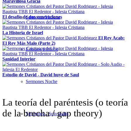
Maravillosa Gracia
El desafío de dos generaciones
Sermones Mañana
La Historia de Israel
El Rey Acab:
El Rey Más Malo (Parte 2)
Estudios Bíblicos
Sanidad Interior
Estudio de David - David huye de Saul
Sermones Noche
La teoría del paréntesis (o teoría
de la brecha / gap theory)
Sermones – Solo audio