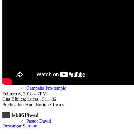
Nuestra Iglesia
Nuevo Visitante
Campaña Pro-templo
Febrero 6, 2018 – 7PM
Cita Bíblica: Lucas 15:11-32
Predicador: Hno. Enrique Torres
feb0619wed
Pastor David
Descargar Sermon