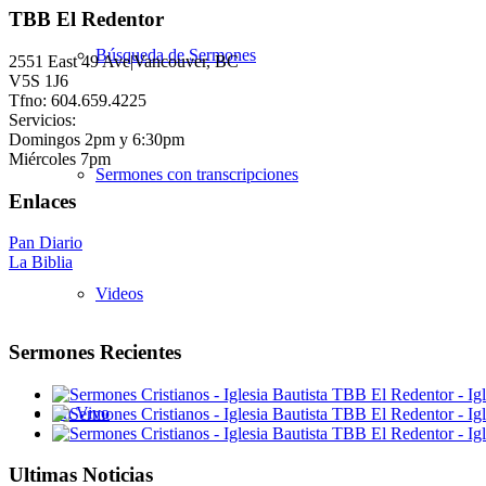
TBB El Redentor
Búsqueda de Sermones
2551 East 49 Ave|Vancouver, BC
V5S 1J6
Tfno: 604.659.4225
Servicios:
Domingos 2pm y 6:30pm
Miércoles 7pm
Sermones con transcripciones
Enlaces
Pan Diario
La Biblia
Videos
Sermones Recientes
En Vivo
Ultimas Noticias