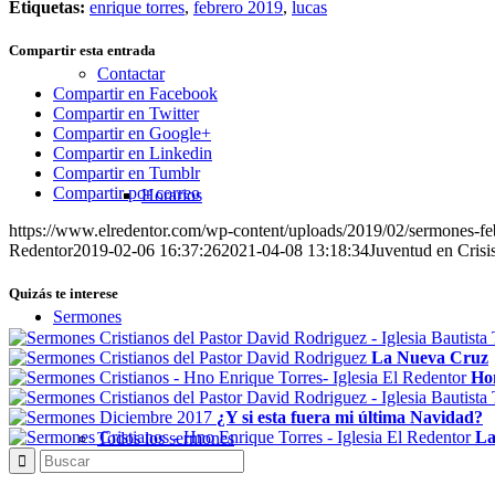
Etiquetas:
enrique torres
,
febrero 2019
,
lucas
Compartir esta entrada
Contactar
Compartir en Facebook
Compartir en Twitter
Compartir en Google+
Compartir en Linkedin
Compartir en Tumblr
Compartir por correo
Horarios
https://www.elredentor.com/wp-content/uploads/2019/02/sermones-fe
Redentor
2019-02-06 16:37:26
2021-04-08 13:18:34
Juventud en Crisi
Quizás te interese
Sermones
La Nueva Cruz
Ho
¿Y si esta fuera mi última Navidad?
La
Todos los sermones