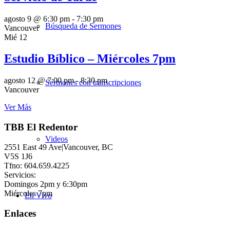
agosto 9 @ 6:30 pm
-
7:30 pm
Búsqueda de Sermones
Vancouver
Mié
12
Estudio Bíblico – Miércoles 7pm
agosto 12 @ 7:00 pm
-
8:30 pm
Sermones con transcripciones
Vancouver
Ver Más
TBB El Redentor
Videos
2551 East 49 Ave|Vancouver, BC
V5S 1J6
Tfno: 604.659.4225
Servicios:
Domingos 2pm y 6:30pm
Miércoles 7pm
En Vivo
Enlaces