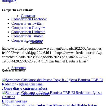
rodriguez
Compartir esta entrada
Contactar
Compartir en Facebook
Compartir en Twitter
Compartir en Google+
Compartir en Linkedin
Compartir en Tumblr
Compartir por correo
Horarios
https://www.elredentor.com/wp-content/uploads/2022/02/sermones-
feb0922wed-david.jpg
224
646
ian
https://www.elredentor.com/wp-
content/uploads/2023/06/logo-tbb-2023.png
ian
2022-02-09
19:00:44
2022-02-25 20:47:17
¿Era Juan el Bautista Elías?
Sermones
Quizás te interese
¿Once días o cuarenta años?
Todos los sermones
El buen viernes
Todas Las Manzanas del Diablo Están