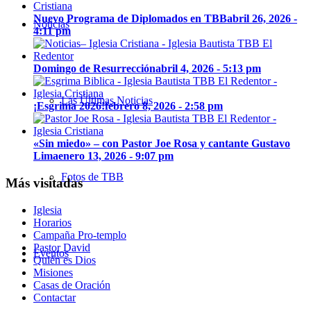
Nuevo Programa de Diplomados en TBB
abril 26, 2026 -
Noticias
4:11 pm
Domingo de Resurrección
abril 4, 2026 - 5:13 pm
Las Últimas Noticias
¡Esgrima 2026!
febrero 8, 2026 - 2:58 pm
«Sin miedo» – con Pastor Joe Rosa y cantante Gustavo
Lima
enero 13, 2026 - 9:07 pm
Fotos de TBB
Más visitadas
Iglesia
Horarios
Campaña Pro-templo
Pastor David
Eventos
Quién es Dios
Misiones
Casas de Oración
Contactar