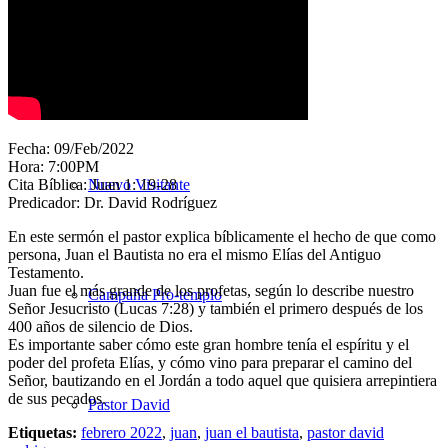
Nuestra Iglesia
Fecha: 09/Feb/2022
Hora: 7:00PM
Cita Bíblica: Juan 1: 19-28
Nuevo Visitante
Predicador: Dr. David Rodríguez
En este sermón el pastor explica bíblicamente el hecho de que como
persona, Juan el Bautista no era el mismo Elías del Antiguo
Testamento.
Juan fue el más grande de los profetas, según lo describe nuestro
Campaña Pro-templo
Señor Jesucristo (Lucas 7:28) y también el primero después de los
400 años de silencio de Dios.
Es importante saber cómo este gran hombre tenía el espíritu y el
poder del profeta Elías, y cómo vino para preparar el camino del
Señor, bautizando en el Jordán a todo aquel que quisiera arrepintiera
de sus pecados.
Pastor David
Etiquetas:
febrero 2022
,
juan
,
juan el bautista
,
pastor david