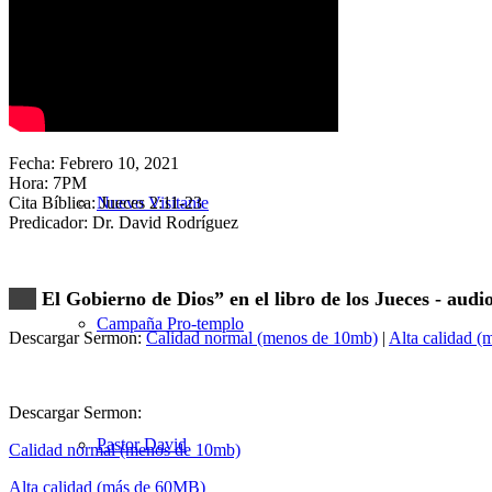
Nuestra Iglesia
Fecha: Febrero 10, 2021
Hora: 7PM
Cita Bíblica: Jueces 2:11​-23
Nuevo Visitante
Predicador: Dr. David Rodríguez
El Gobierno de Dios” en el libro de los Jueces - audi
Campaña Pro-templo
Descargar Sermon:
Calidad normal (menos de 10mb)
|
Alta calidad 
Descargar Sermon:
Pastor David
Calidad normal (menos de 10mb)
Alta calidad (más de 60MB)