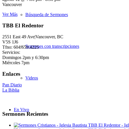
Vancouver
Ver Más
Búsqueda de Sermones
TBB El Redentor
2551 East 49 Ave|Vancouver, BC
V5S 1J6
Sermones con transcripciones
Tfno: 604.659.4225
Servicios:
Domingos 2pm y 6:30pm
Miércoles 7pm
Enlaces
Videos
Pan Diario
La Biblia
En Vivo
Sermones Recientes