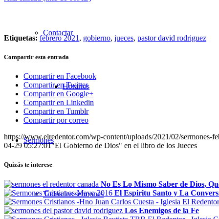
Contactar
Etiquetas:
febrero 2021
,
gobierno
,
jueces
,
pastor david rodriguez
Compartir esta entrada
Compartir en Facebook
Compartir en Twitter
Horarios
Compartir en Google+
Compartir en Linkedin
Compartir en Tumblr
Compartir por correo
https://www.elredentor.com/wp-content/uploads/2021/02/sermones-f
Sermones
04-29 05:27:01
"El Gobierno de Dios" en el libro de los Jueces
Quizás te interese
No Es Lo Mismo Saber de Dios, Qu
El Espiritu Santo y La Convers
Todos los sermones
Los Enemigos de la Fe