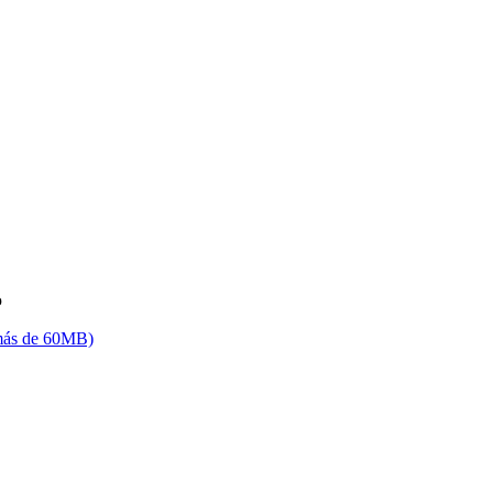
o
(más de 60MB)