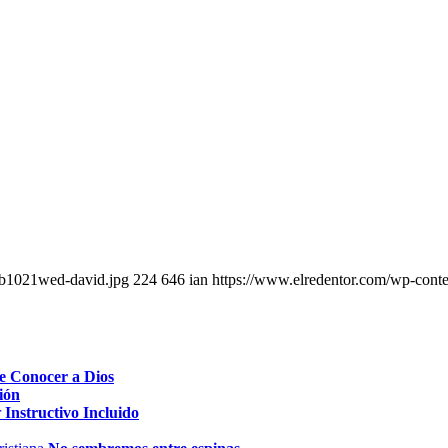
eb1021wed-david.jpg
224
646
ian
https://www.elredentor.com/wp-cont
e Conocer a Dios
ión
Instructivo Incluido