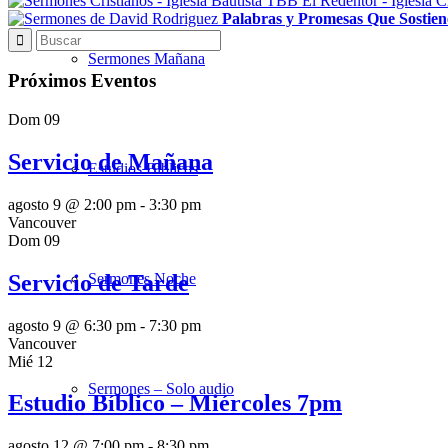
Palabras y Promesas Que Sostien
Sermones Mañana
Próximos Eventos
Dom
09
Servicio de Mañana
Estudios Bíblicos
agosto 9 @ 2:00 pm
-
3:30 pm
Vancouver
Dom
09
Servicio de Tarde
Sermones Noche
agosto 9 @ 6:30 pm
-
7:30 pm
Vancouver
Mié
12
Sermones – Solo audio
Estudio Bíblico – Miércoles 7pm
agosto 12 @ 7:00 pm
-
8:30 pm