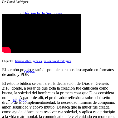
Dr. David Rodríguez
Búsqueda de Sermones
Sermones con transcripciones
Etiquetas:
febrero 2026
,
genesis
,
pastor david rodriguez
El sermón pronto estará disponible para ser descargado en formatos
Videos
de audio y PDF.
El estudio bíblico se centra en la declaración de Dios en Génesis
2:18, donde, a pesar de que toda la creación fue calificada como
buena, la soledad del hombre es la primera cosa que Dios considera
no buena. A partir de allí, el predicador reflexiona sobre el diseño
En Vivo
divino de la complementariedad, la necesidad humana de compañía,
amor, seguridad y apoyo mutuo. Destaca que la mujer fue creada
como ayuda idónea para resolver esa soledad, y aplica este principio
a la vida matrimonial, la comunidad de fe y el cuidado en momentos