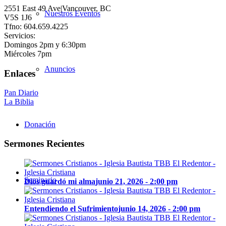
2551 East 49 Ave|Vancouver, BC
Nuestros Eventos
V5S 1J6
Tfno: 604.659.4225
Servicios:
Domingos 2pm y 6:30pm
Miércoles 7pm
Anuncios
Enlaces
Pan Diario
La Biblia
Donación
Sermones Recientes
Seminario
Dios guardó mi alma
junio 21, 2026 - 2:00 pm
Entendiendo el Sufrimiento
junio 14, 2026 - 2:00 pm