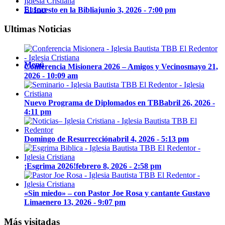
Buscar
El Incesto en la Biblia
junio 3, 2026 - 7:00 pm
Ultimas Noticias
Menú
Conferencia Misionera 2026 – Amigos y Vecinos
mayo 21,
2026 - 10:09 am
Nuevo Programa de Diplomados en TBB
abril 26, 2026 -
4:11 pm
Domingo de Resurrección
abril 4, 2026 - 5:13 pm
¡Esgrima 2026!
febrero 8, 2026 - 2:58 pm
«Sin miedo» – con Pastor Joe Rosa y cantante Gustavo
Lima
enero 13, 2026 - 9:07 pm
Más visitadas