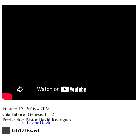
Nuestra Iglesia
Nuevo Visitante
Campaña Pro-templo
Febrero 17, 2016 – 7PM
Cita Biblica: Genesis 1:1-2
Predicador: Pastor David Rodriguez
Pastor David
feb1716wed