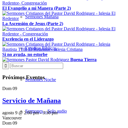
El Evangelio a mi Manera (Parte 2)
Sermones Mañana
La Ascensión de Jesus (Parte 2)
Excelencia en el Liderazgo
Estudios Bíblicos
Si no ayuda, no estorbe
Buena Tierra
Próximos Eventos
Sermones Noche
Dom
09
Servicio de Mañana
Sermones – Solo audio
agosto 9 @ 2:00 pm
-
3:30 pm
Vancouver
Dom
09