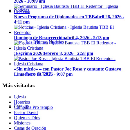
2026 - 10:09 am
Noticias
Nuevo Programa de Diplomados en TBB
abril 26, 2026 -
4:11 pm
Domingo de Resurrección
abril 4, 2026 - 5:13 pm
Las Últimas Noticias
¡Esgrima 2026!
febrero 8, 2026 - 2:58 pm
«Sin miedo» – con Pastor Joe Rosa y cantante Gustavo
Fotos de TBB
Lima
enero 13, 2026 - 9:07 pm
Más visitadas
Iglesia
Horarios
Eventos
Campaña Pro-templo
Pastor David
Quién es Dios
Misiones
Casas de Oración