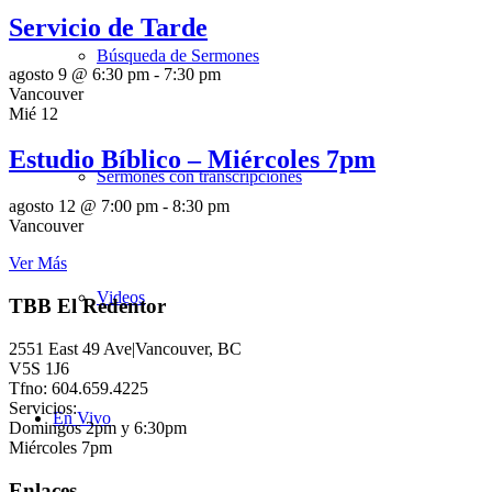
Servicio de Tarde
Búsqueda de Sermones
agosto 9 @ 6:30 pm
-
7:30 pm
Vancouver
Mié
12
Estudio Bíblico – Miércoles 7pm
Sermones con transcripciones
agosto 12 @ 7:00 pm
-
8:30 pm
Vancouver
Ver Más
Videos
TBB El Redentor
2551 East 49 Ave|Vancouver, BC
V5S 1J6
Tfno: 604.659.4225
Servicios:
En Vivo
Domingos 2pm y 6:30pm
Miércoles 7pm
Enlaces