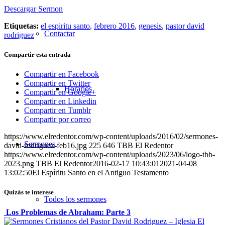
Descargar Sermon
Etiquetas:
el espiritu santo
,
febrero 2016
,
genesis
,
pastor david
Contactar
rodriguez
Compartir esta entrada
Compartir en Facebook
Compartir en Twitter
Horarios
Compartir en Google+
Compartir en Linkedin
Compartir en Tumblr
Compartir por correo
https://www.elredentor.com/wp-content/uploads/2016/02/sermones-
Sermones
david-rodriguez-feb16.jpg
225
646
TBB El Redentor
https://www.elredentor.com/wp-content/uploads/2023/06/logo-tbb-
2023.png
TBB El Redentor
2016-02-17 10:43:01
2021-04-08
13:02:50
El Espíritu Santo en el Antiguo Testamento
Quizás te interese
Todos los sermones
Los Problemas de Abraham: Parte 3