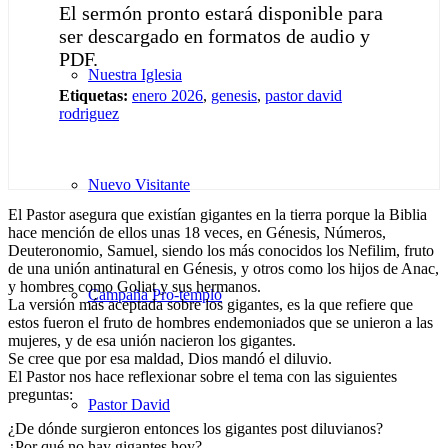
El sermón pronto estará disponible para
ser descargado en formatos de audio y
PDF.
Nuestra Iglesia
Etiquetas:
enero 2026
,
genesis
,
pastor david
rodriguez
Nuevo Visitante
El Pastor asegura que existían gigantes en la tierra porque la Biblia
hace mención de ellos unas 18 veces, en Génesis, Números,
Deuteronomio, Samuel, siendo los más conocidos los Nefilim, fruto
de una unión antinatural en Génesis, y otros como los hijos de Anac,
y hombres como Goliat y sus hermanos.
Campaña Pro-templo
La versión más aceptada sobre los gigantes, es la que refiere que
estos fueron el fruto de hombres endemoniados que se unieron a las
mujeres, y de esa unión nacieron los gigantes.
Se cree que por esa maldad, Dios mandó el diluvio.
El Pastor nos hace reflexionar sobre el tema con las siguientes
preguntas:
Pastor David
¿De dónde surgieron entonces los gigantes post diluvianos?
¿Por qué no hay gigantes hoy?