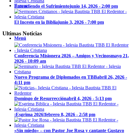
Buscar
Entendiendo el Sufrimiento
junio 14, 2026 - 2:00 pm
El Incesto en la Biblia
junio 3, 2026 - 7:00 pm
Ultimas Noticias
Menú
Conferencia Misionera 2026 – Amigos y Vecinos
mayo 21,
2026 - 10:09 am
Nuevo Programa de Diplomados en TBB
abril 26, 2026 -
4:11 pm
Domingo de Resurrección
abril 4, 2026 - 5:13 pm
¡Esgrima 2026!
febrero 8, 2026 - 2:58 pm
«Sin miedo» – con Pastor Joe Rosa y cantante Gustavo