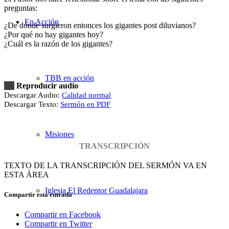
preguntas:
En Acción
¿De dónde surgieron entonces los gigantes post diluvianos?
¿Por qué no hay gigantes hoy?
¿Cuál es la razón de los gigantes?
TBB en acción
Reproducir audio
Descargar Audio:
Calidad normal
Descargar Texto:
Sermón en PDF
Misiones
TRANSCRIPCIÓN
TEXTO DE LA TRANSCRIPCIÓN DEL SERMÓN VA EN
ESTA ÁREA
Iglesia El Redentor Guadalajara
Compartir esta entrada
Compartir en Facebook
Compartir en Twitter