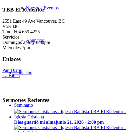
Nuestros Eventos
TBB El Redentor
2551 East 49 Ave|Vancouver, BC
V5S 1J6
Tfno: 604.659.4225
Servicios:
Anuncios
Domingos 2pm y 6:30pm
Miércoles 7pm
Enlaces
Pan Diario
Donación
La Biblia
Sermones Recientes
Seminario
Dios guardó mi alma
junio 21, 2026 - 2:00 pm