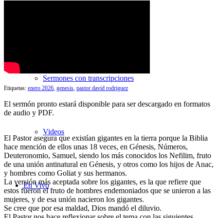
Búsqueda de Sermones
Sermones con transcripciones
Etiquetas:
enero 2026
,
genesis
,
pastor david rodriguez
El sermón pronto estará disponible para ser descargado en formatos
de audio y PDF.
Videos
El Pastor asegura que existían gigantes en la tierra porque la Biblia
hace mención de ellos unas 18 veces, en Génesis, Números,
Deuteronomio, Samuel, siendo los más conocidos los Nefilim, fruto
de una unión antinatural en Génesis, y otros como los hijos de Anac,
y hombres como Goliat y sus hermanos.
La versión más aceptada sobre los gigantes, es la que refiere que
En Vivo
estos fueron el fruto de hombres endemoniados que se unieron a las
mujeres, y de esa unión nacieron los gigantes.
Se cree que por esa maldad, Dios mandó el diluvio.
El Pastor nos hace reflexionar sobre el tema con las siguientes