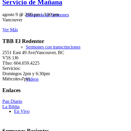
Servicio de Mañana
agosto 9 @ 2:00 pm
-
3:30 pm
Búsqueda de Sermones
Vancouver
Ver Más
TBB El Redentor
Sermones con transcripciones
2551 East 49 Ave|Vancouver, BC
V5S 1J6
Tfno: 604.659.4225
Servicios:
Domingos 2pm y 6:30pm
Miércoles 7pm
Videos
Enlaces
Pan Diario
La Biblia
En Vivo
Sermones Recientes