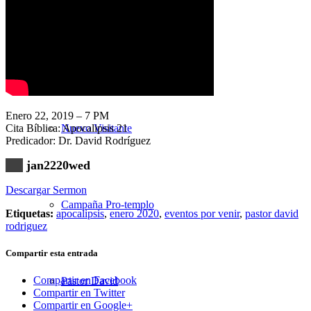
Nuestra Iglesia
Enero 22, 2019 – 7 PM
Cita Bíblica: Apocalipsis 21
Nuevo Visitante
Predicador: Dr. David Rodríguez
jan2220wed
Descargar Sermon
Campaña Pro-templo
Etiquetas:
apocalipsis
,
enero 2020
,
eventos por venir
,
pastor david
rodriguez
Compartir esta entrada
Compartir en Facebook
Pastor David
Compartir en Twitter
Compartir en Google+