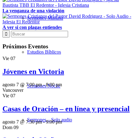
La venganza de una violación
Sermones Mañana
A ver si con plagas entiendes
Próximos Eventos
Estudios Bíblicos
Vie
07
Jóvenes en Victoria
agosto 7 @ 7:00 pm
-
8:00 pm
Sermones Noche
Vancouver
Vie
07
Casas de Oración – en línea y presencial
Sermones – Solo audio
agosto 7 @ 7:30 pm
-
9:00 pm
Dom
09