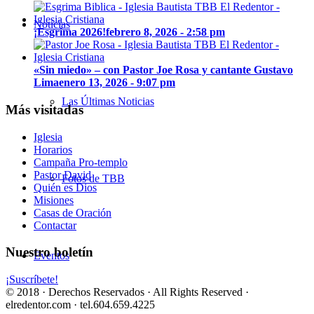
Noticias
¡Esgrima 2026!
febrero 8, 2026 - 2:58 pm
«Sin miedo» – con Pastor Joe Rosa y cantante Gustavo
Lima
enero 13, 2026 - 9:07 pm
Las Últimas Noticias
Más visitadas
Iglesia
Horarios
Campaña Pro-templo
Pastor David
Fotos de TBB
Quién es Dios
Misiones
Casas de Oración
Contactar
Nuestro boletín
Eventos
¡Suscríbete!
© 2018 · Derechos Reservados · All Rights Reserved ·
elredentor.com · tel.604.659.4225