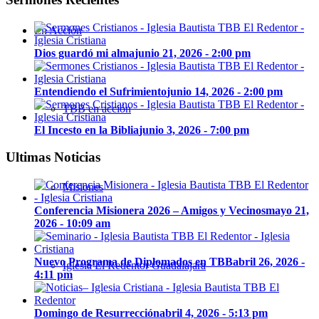
En Acción
Dios guardó mi alma
junio 21, 2026 - 2:00 pm
Entendiendo el Sufrimiento
junio 14, 2026 - 2:00 pm
TBB en acción
El Incesto en la Biblia
junio 3, 2026 - 7:00 pm
Ultimas Noticias
Misiones
Conferencia Misionera 2026 – Amigos y Vecinos
mayo 21,
2026 - 10:09 am
Nuevo Programa de Diplomados en TBB
abril 26, 2026 -
Iglesia El Redentor Guadalajara
4:11 pm
Domingo de Resurrección
abril 4, 2026 - 5:13 pm