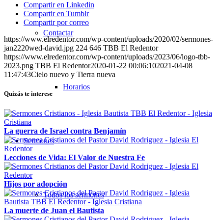
Compartir en Linkedin
Compartir en Tumblr
Compartir por correo
Contactar
https://www.elredentor.com/wp-content/uploads/2020/02/sermones-
jan2220wed-david.jpg
224
646
TBB El Redentor
https://www.elredentor.com/wp-content/uploads/2023/06/logo-tbb-
2023.png
TBB El Redentor
2020-01-22 00:06:10
2021-04-08
11:47:43
Cielo nuevo y Tierra nueva
Horarios
Quizás te interese
La guerra de Israel contra Benjamín
Sermones
Lecciones de Vida: El Valor de Nuestra Fe
Hijos por adopción
Todos los sermones
La muerte de Juan el Bautista