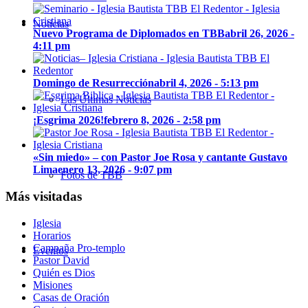
Noticias
Nuevo Programa de Diplomados en TBB
abril 26, 2026 -
4:11 pm
Domingo de Resurrección
abril 4, 2026 - 5:13 pm
Las Últimas Noticias
¡Esgrima 2026!
febrero 8, 2026 - 2:58 pm
«Sin miedo» – con Pastor Joe Rosa y cantante Gustavo
Lima
enero 13, 2026 - 9:07 pm
Fotos de TBB
Más visitadas
Iglesia
Horarios
Campaña Pro-templo
Eventos
Pastor David
Quién es Dios
Misiones
Casas de Oración