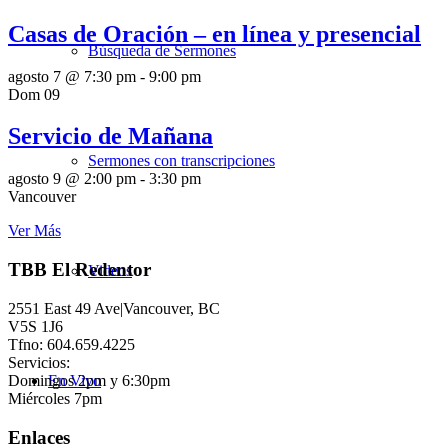
Casas de Oración – en línea y presencial
Búsqueda de Sermones
agosto 7 @ 7:30 pm
-
9:00 pm
Dom
09
Servicio de Mañana
Sermones con transcripciones
agosto 9 @ 2:00 pm
-
3:30 pm
Vancouver
Ver Más
TBB El Redentor
Videos
2551 East 49 Ave|Vancouver, BC
V5S 1J6
Tfno: 604.659.4225
Servicios:
Domingos 2pm y 6:30pm
En Vivo
Miércoles 7pm
Enlaces