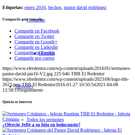
Etiquetas:
enero 2016
,
hechos
,
pastor david rodriguez
Compartir esta entrada
Contactar
Compartir en Facebook
Compartir en Twitter
Compartir en Google+
Compartir en Linkedin
Compartir en Tumblr
Horarios
Compartir por correo
https://www.elredentor.com/wp-content/uploads/2016/01/sermones-
pastor-david-jan16-V2.jpg
225
646
TBB El Redentor
https://www.elredentor.com/wp-content/uploads/2023/06/logo-tbb-
2023.png
TBB El Redentor
2016-01-27 10:50:54
2021-04-08
Sermones
12:58:19
Seguimiento
Quizás te interese
Todos los sermones
¿Ofreció Jefté a su hija en holocausto?