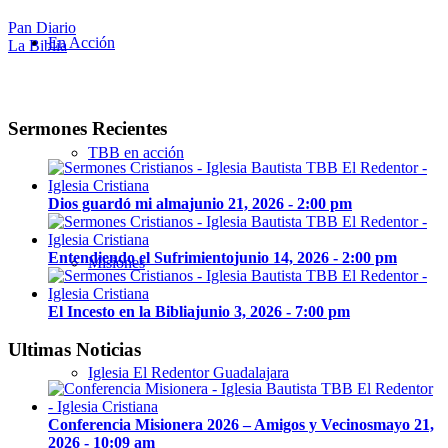
Pan Diario
En Acción
La Biblia
Sermones Recientes
TBB en acción
Dios guardó mi alma
junio 21, 2026 - 2:00 pm
Entendiendo el Sufrimiento
junio 14, 2026 - 2:00 pm
Misiones
El Incesto en la Biblia
junio 3, 2026 - 7:00 pm
Ultimas Noticias
Iglesia El Redentor Guadalajara
Conferencia Misionera 2026 – Amigos y Vecinos
mayo 21,
2026 - 10:09 am