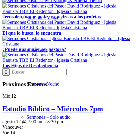
Buena Tierra
Jerusalen tu que matas y apedreas a los profetas
Sermones Mañana
El que lo busca, lo encuentra
¿Puede una mujer ser pastora?
Estudios Bíblicos
Los Hijos de Desobediencia
Próximos Eventos
Sermones Noche
Mié
12
Estudio Bíblico – Miércoles 7pm
Sermones – Solo audio
agosto 12 @ 7:00 pm
-
8:30 pm
Vancouver
Vie
14