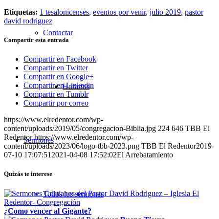
Etiquetas:
1 tesalonicenses
,
eventos por venir
,
julio 2019
,
pastor
david rodriguez
Contactar
Compartir esta entrada
Compartir en Facebook
Compartir en Twitter
Compartir en Google+
Compartir en Linkedin
Horarios
Compartir en Tumblr
Compartir por correo
https://www.elredentor.com/wp-
content/uploads/2019/05/congregacion-Biblia.jpg
224
646
TBB El
Redentor
https://www.elredentor.com/wp-
Sermones
content/uploads/2023/06/logo-tbb-2023.png
TBB El Redentor
2019-
07-10 17:07:51
2021-04-08 17:52:02
El Arrebatamiento
Quizás te interese
Todos los sermones
¿Como vencer al Gigante?