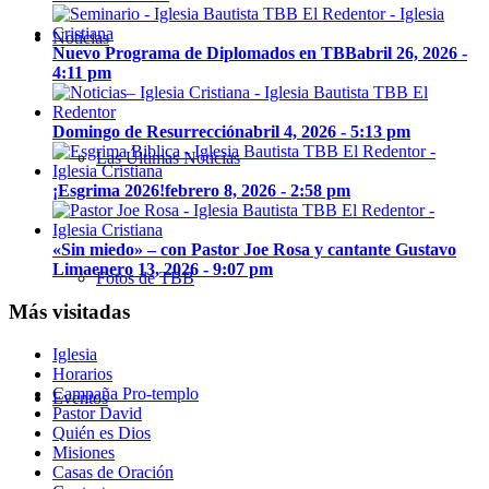
Noticias
Nuevo Programa de Diplomados en TBB
abril 26, 2026 -
4:11 pm
Domingo de Resurrección
abril 4, 2026 - 5:13 pm
Las Últimas Noticias
¡Esgrima 2026!
febrero 8, 2026 - 2:58 pm
«Sin miedo» – con Pastor Joe Rosa y cantante Gustavo
Lima
enero 13, 2026 - 9:07 pm
Fotos de TBB
Más visitadas
Iglesia
Horarios
Campaña Pro-templo
Eventos
Pastor David
Quién es Dios
Misiones
Casas de Oración