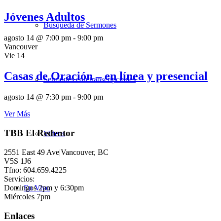
Jóvenes Adultos
Búsqueda de Sermones
agosto 14 @ 7:00 pm
-
9:00 pm
Vancouver
Vie
14
Casas de Oración – en línea y presencial
Sermones con transcripciones
agosto 14 @ 7:30 pm
-
9:00 pm
Ver Más
TBB El Redentor
Videos
2551 East 49 Ave|Vancouver, BC
V5S 1J6
Tfno: 604.659.4225
Servicios:
Domingos 2pm y 6:30pm
En Vivo
Miércoles 7pm
Enlaces