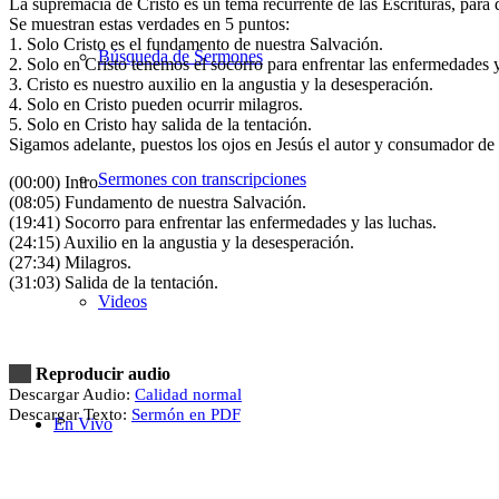
La supremacía de Cristo es un tema recurrente de las Escrituras, para
Se muestran estas verdades en 5 puntos:
1. Solo Cristo es el fundamento de nuestra Salvación.
Búsqueda de Sermones
2. Solo en Cristo tenemos el socorro para enfrentar las enfermedades y
3. Cristo es nuestro auxilio en la angustia y la desesperación.
4. Solo en Cristo pueden ocurrir milagros.
5. Solo en Cristo hay salida de la tentación.
Sigamos adelante, puestos los ojos en Jesús el autor y consumador de 
Sermones con transcripciones
(00:00) Intro
(08:05) Fundamento de nuestra Salvación.
(19:41) Socorro para enfrentar las enfermedades y las luchas.
(24:15) Auxilio en la angustia y la desesperación.
(27:34) Milagros.
(31:03) Salida de la tentación.
Videos
Reproducir audio
Descargar Audio:
Calidad normal
Descargar Texto:
Sermón en PDF
En Vivo