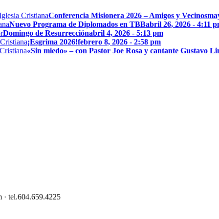
Conferencia Misionera 2026 – Amigos y Vecinos
may
Nuevo Programa de Diplomados en TBB
abril 26, 2026 - 4:11 
Domingo de Resurrección
abril 4, 2026 - 5:13 pm
¡Esgrima 2026!
febrero 8, 2026 - 2:58 pm
«Sin miedo» – con Pastor Joe Rosa y cantante Gustavo L
 · tel.604.659.4225