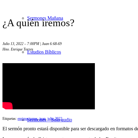
Sermones Mañana
¿A quién iremos?
Julio 13, 2022 – 7:00PM | Juan 6:68-69
Hno. Enrique Torres
Estudios Bíblicos
Sermones Noche
Etiquetas:
enrique torres
,
juan
,
julio 2022
Sermones – Solo audio
El sermón pronto estará disponible para ser descargado en formatos 