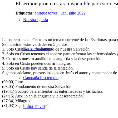
El sermón pronto estará disponible para ser de
Etiquetas:
enrique torres
,
juan
,
julio 2022
Nuestra Iglesia
La supremacía de Cristo es un tema recurrente de las Escrituras, para
Se muestran estas verdades en 5 puntos:
Nuevo Visitante
1. Solo Cristo es el fundamento de nuestra Salvación.
2. Solo en Cristo tenemos el socorro para enfrentar las enfermedades y
3. Cristo es nuestro auxilio en la angustia y la desesperación.
4. Solo en Cristo pueden ocurrir milagros.
5. Solo en Cristo hay salida de la tentación.
Sigamos adelante, puestos los ojos en Jesús el autor y consumador de 
Campaña Pro-templo
(00:00) Intro
(08:05) Fundamento de nuestra Salvación.
(19:41) Socorro para enfrentar las enfermedades y las luchas.
(24:15) Auxilio en la angustia y la desesperación.
(27:34) Milagros.
(31:03) Salida de la tentación.
Pastor David