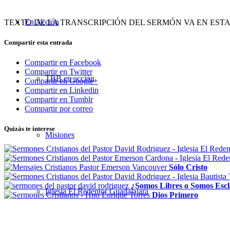
En Acción
TEXTO DE LA TRANSCRIPCIÓN DEL SERMÓN VA EN EST
Compartir esta entrada
Compartir en Facebook
Compartir en Twitter
TBB en acción
Compartir en Google+
Compartir en Linkedin
Compartir en Tumblr
Compartir por correo
Quizás te interese
Misiones
Sólo Cristo
¿Somos Libres o Somos Escl
Iglesia El Redentor Guadalajara
Dios Primero