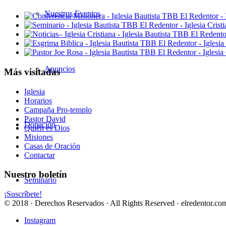
Nuestros Eventos
Anuncios
Más visitadas
Iglesia
Horarios
Campaña Pro-templo
Pastor David
Donación
Quién es Dios
Misiones
Casas de Oración
Contactar
Nuestro boletín
Seminario
¡Suscríbete!
© 2018 · Derechos Reservados · All Rights Reserved · elredentor.com
Instagram