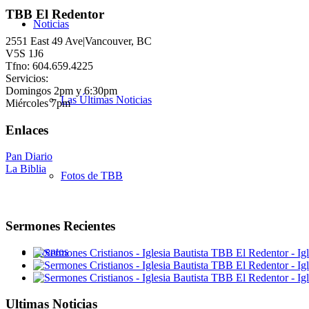
TBB El Redentor
Noticias
2551 East 49 Ave|Vancouver, BC
V5S 1J6
Tfno: 604.659.4225
Servicios:
Domingos 2pm y 6:30pm
Las Últimas Noticias
Miércoles 7pm
Enlaces
Pan Diario
La Biblia
Fotos de TBB
Sermones Recientes
Eventos
Ultimas Noticias