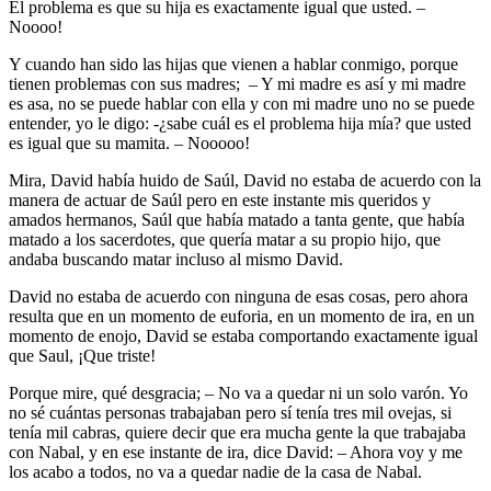
El problema es que su hija es exactamente igual que usted. –
Noooo!
Y cuando han sido las hijas que vienen a hablar conmigo, porque
tienen problemas con sus madres; – Y mi madre es así y mi madre
es asa, no se puede hablar con ella y con mi madre uno no se puede
entender, yo le digo: -¿sabe cuál es el problema hija mía? que usted
es igual que su mamita. – Nooooo!
Mira, David había huido de Saúl, David no estaba de acuerdo con la
manera de actuar de Saúl pero en este instante mis queridos y
amados hermanos, Saúl que había matado a tanta gente, que había
matado a los sacerdotes, que quería matar a su propio hijo, que
andaba buscando matar incluso al mismo David.
David no estaba de acuerdo con ninguna de esas cosas, pero ahora
resulta que en un momento de euforia, en un momento de ira, en un
momento de enojo, David se estaba comportando exactamente igual
que Saul, ¡Que triste!
Porque mire, qué desgracia; – No va a quedar ni un solo varón. Yo
no sé cuántas personas trabajaban pero sí tenía tres mil ovejas, si
tenía mil cabras, quiere decir que era mucha gente la que trabajaba
con Nabal, y en ese instante de ira, dice David: – Ahora voy y me
los acabo a todos, no va a quedar nadie de la casa de Nabal.