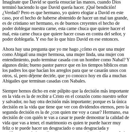
Imagínate que David se quería ensuciar las manos, cuando Dios
terminó haciendo lo que David quería hacer. ¡Qué bendición!
¿Verdad? Pero es que hermano, yo quiero elogiar a David en este
caso, por el hecho de haberse abstenido de hacer un mal tan grande,
es de cristiano ser hermano, es de buenos creyentes el hecho de
poder doblegar nuestra carne, esta carne chuca que quiere hacer el
mal, esta carne chuca que quiere hacer cosas en contra del señor, y
poder doblegarla. Y eso fue lo que hizo David en ese entonces.
Ahora hay una pregunta que yo me hago ¿cómo es que una mujer
como Abigail una mujer hermosa, una mujer linda, una mujer con
entendimiento, pudo terminar casada con un hombre como Nabal? Y
algunos dirán; bueno pastor parece que en los tiempos bíblicos eran
los padres los que hacían los arreglos para que se casarán unos con
otros, sí, pero déjeme decirle, que yo conozco hoy en día a muchas
Abigailes que terminan casadas con Nabales.
Siempre hemos dicho en este púlpito que la decisión más importante
en la vida es la de recibir a Cristo en el corazón como nuestro señor
y salvador, no hay otra decisión más importante; porque es la única
decisión en la vida que tiene que ver con dividendos eternos, pero la
segunda decisión es la de ¿con quien me voy a casar? Hermano, esa
decisión de con quién te vas a casar te puede demostrar la calidad de
vida que vas a tener, el matrimonio es quien te puede hacer muy
feliz o te puede hacer un desgraciado o una desgraciada y