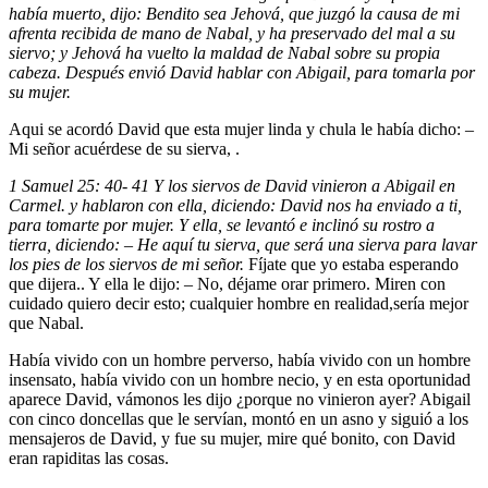
había muerto, dijo: Bendito sea Jehová, que juzgó la causa de mi
afrenta recibida de mano de Nabal, y ha preservado del mal a su
siervo; y Jehová ha vuelto la maldad de Nabal sobre su propia
cabeza. Después envió David hablar con Abigail, para tomarla por
su mujer.
Aqui se acordó David que esta mujer linda y chula le había dicho: –
Mi señor acuérdese de su sierva, .
1 Samuel 25: 40- 41 Y los siervos de David vinieron a Abigail en
Carmel. y hablaron con ella, diciendo: David nos ha enviado a ti,
para tomarte por mujer. Y ella, se levantó e inclinó su rostro a
tierra, diciendo: – He aquí tu sierva, que será una sierva para lavar
los pies de los siervos de mi señor.
Fíjate que yo estaba esperando
que dijera.. Y ella le dijo: – No, déjame orar primero. Miren con
cuidado quiero decir esto; cualquier hombre en realidad,sería mejor
que Nabal.
Había vivido con un hombre perverso, había vivido con un hombre
insensato, había vivido con un hombre necio, y en esta oportunidad
aparece David, vámonos les dijo ¿porque no vinieron ayer? Abigail
con cinco doncellas que le servían, montó en un asno y siguió a los
mensajeros de David, y fue su mujer, mire qué bonito, con David
eran rapiditas las cosas.