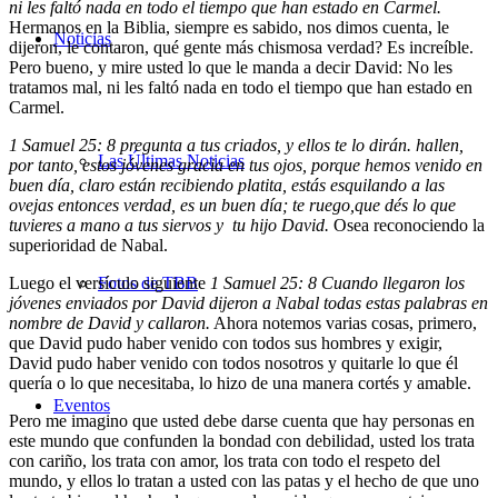
ni les faltó nada en todo el tiempo que han estado en Carmel.
Hermanos en la Biblia, siempre es sabido, nos dimos cuenta, le
Noticias
dijeron, le contaron, qué gente más chismosa verdad? Es increíble.
Pero bueno, y mire usted lo que le manda a decir David: No les
tratamos mal, ni les faltó nada en todo el tiempo que han estado en
Carmel.
1 Samuel 25: 8 pregunta a tus criados, y ellos te lo dirán. hallen,
Las Últimas Noticias
por tanto, estos jóvenes gracia en tus ojos, porque hemos venido en
buen día, claro están recibiendo platita, estás esquilando a las
ovejas entonces verdad, es un buen día; te ruego,que dés lo que
tuvieres a mano a tus siervos y tu hijo David.
Osea reconociendo la
superioridad de Nabal.
Luego el versículo siguiente
Fotos de TBB
1 Samuel 25: 8 Cuando llegaron los
jóvenes enviados por David dijeron a Nabal todas estas palabras en
nombre de David y callaron.
Ahora notemos varias cosas, primero,
que David pudo haber venido con todos sus hombres y exigir,
David pudo haber venido con todos nosotros y quitarle lo que él
quería o lo que necesitaba, lo hizo de una manera cortés y amable.
Eventos
Pero me imagino que usted debe darse cuenta que hay personas en
este mundo que confunden la bondad con debilidad, usted los trata
con cariño, los trata con amor, los trata con todo el respeto del
mundo, y ellos lo tratan a usted con las patas y el hecho de que uno