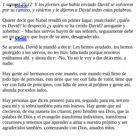
1 samuel 25:12 Y los jóvenes que había enviado David se volvieron
Buscar
por su camino, y vinieron y le dijeron a David todas estas palabras.
Quiere decir que Nabal resultó en primer lugar; ¡malcriado! ¿quién
es David? lo despreció ¿y quién se ha creído David? arrogante y
soberbio: – Muchos siervos huyen de sus señores, seguramente debe
ser un esclavo que huye de su amo, desagradecido.
Menú
Se acuerda, David le mandó a decir: Les hemos ayudado, los hemos
protegido a tus siervos, no les hizo falta nada porque nosotros
estábamos ahí. y ahora dice: -No. Yo no le voy a dar de lo mío, a
nadie.
Hay gente así hermanos en este mundo, este mundo está lleno de
todo tipo de personas, esto tiene que ver con falta de valor, tiene que
ver con falta de principios, con falta de amor al prójimo y gente así,
abunda por todos lados.
Hay personas que dicen primero para mi, segundo para mi, tercero
para mí y si sobra también para mis huesos. Hay gente que así
crecieron, de esa manera los criaron; pero bendito sea Dios, que la
palabra de Dios y el evangelio transforma individuos, transforma
corazones y tenemos que aprender a amar a nuestro prójimo y ser
agradecidos también, comenzando con Dios, amados míos.