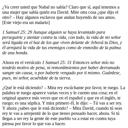
¿Va creer usted que Nabal no sabía? Claro que sí, aquí tenemos a
una mujer que sabía quién era David. Mire otra cosa ¿que dijo el
otro? – Hay algunos esclavos que andan huyendo de sus amos.
[Este viejo era un malario]
1 Samuel 25: 29 Aunque alguien se haya levantado para
perseguirte y atentar contra tu vida, con todo, la vida de mi señor
será ligada en el haz de los que viven delante de Jehová tu Dios, y
él arrojará la vida de tus enemigos como de enmedio de la palma
de una honda.
Ahora en el versículo
1 Samuel 25: 31 Entonces señor mío no
tendrás motivo de pena, ni remordimientos por haber derramado
sangre sin causa, o por haberte vengado por ti mismo. Guárdese,
pues, mi señor, acuérdate de tu sierva.
¿Qué le está diciendo? – Mira rey escúchame por favor, te ruego. La
palabra te ruego aparece varias veces y le cuento una cosa; en el
original aparece más veces que en el español y que en el inglés, te
ruego; es una súplica. Y mira primero él, le dijo: – Tú vas a ser rey.
Y ahora ¿sabes que le está diciendo? – Mira David, cuando tú seas
rey te vas a arrepentir de lo que tienes pensado hacer, ahora. Si tú
llegas a ser rey la gente de este pueblo va a estar en contra tuya
piensa por favor lo que vas a hacer.