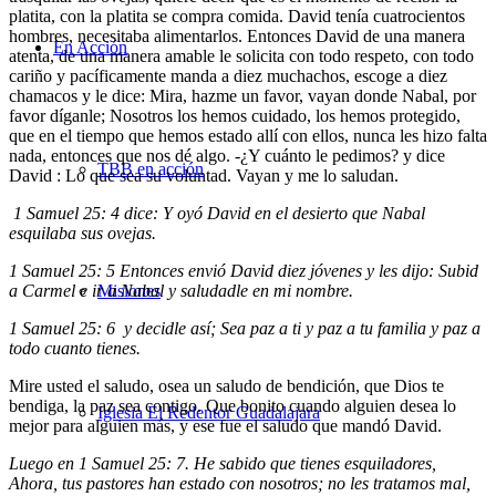
platita, con la platita se compra comida. David tenía cuatrocientos
hombres, necesitaba alimentarlos. Entonces David de una manera
En Acción
atenta, de una manera amable le solicita con todo respeto, con todo
cariño y pacíficamente manda a diez muchachos, escoge a diez
chamacos y le dice: Mira, hazme un favor, vayan donde Nabal, por
favor díganle; Nosotros los hemos cuidado, los hemos protegido,
que en el tiempo que hemos estado allí con ellos, nunca les hizo falta
nada, entonces que nos dé algo. -¿Y cuánto le pedimos? y dice
TBB en acción
David : Lo que sea su voluntad. Vayan y me lo saludan.
1 Samuel 25: 4 dice: Y oyó David en el desierto que Nabal
esquilaba sus ovejas.
1 Samuel 25: 5 Entonces envió David diez jóvenes y les dijo: Subid
a Carmel e ir a Nabal y saludadle en mi nombre.
Misiones
1 Samuel 25: 6 y decidle así; Sea paz a ti y paz a tu familia y paz a
todo cuanto tienes.
Mire usted el saludo, osea un saludo de bendición, que Dios te
bendiga, la paz sea contigo. Que bonito cuando alguien desea lo
Iglesia El Redentor Guadalajara
mejor para alguien más, y ese fue el saludo que mandó David.
Luego en 1 Samuel 25: 7. He sabido que tienes esquiladores,
Ahora, tus pastores han estado con nosotros; no les tratamos mal,