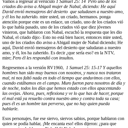
Vamos a regresar al versículo
1 Samuel 25: 14 Pero uno de los
criados dio aviso a Abigail mujer de Nabal, diciendo: He aquí
David envió mensajeros del desierto que saludasen a nuestro amo,
y él los ha zaherido.
mire usted, un criado, hermanos. ponga
atención porque este es un enlace, un criado, uno de los criados vió
lo que había pasado, uno de los criados vió que diez jóvenes
vinieron, que hablaron con Nabal, escuchó la respuesta que les dio
Nabal, el criado dijo:- Esto no está bien hacer, entonces mire usted,
uno de los criados dio aviso a Abigail mujer de Nabal diciendo; He
aquí, David envió mensajeros del desierto que saludaran a nuestro
amo, y él, los ha zaherido. Es decir ¿que sería eso? en la NTV,
mire;
Pero él les respondió con insultos.
Regresemos a la versión RV1960,
1 Samuel 25: 15-17 Y aquellos
hombres han sido muy buenos con nosotros, y nunca nos trataron
mal, ni nos faltó nada en todo el tiempo que anduvimos con ellos,
cuando estábamos en el campo. Muro fueron para nosotros de día y
de noche, todos los días que hemos estado con ellos apacentando
las ovejas. Ahora, pues, reflexiona y ve lo que has de hacer, porque
el mal está ya resuelto contra nuestro amo y contra toda su casa;
pues él es un hombre tan perverso, que no hay quien pueda
hablarle.
Esos personajes, fue ese siervo, siervos sabios, porque hablaron con
quien se podía hablar, ¡Me encanta eso! ellos dijeron: ¿para que