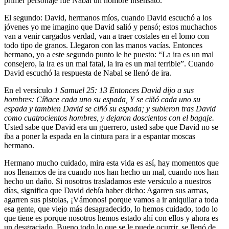
primer personaje fue Nabal un hombre insensato.
El segundo: David, hermanos míos, cuando David escuchó a los
jóvenes yo me imagino que David salió y pensó; estos muchachos
van a venir cargados verdad, van a traer costales en el lomo con
todo tipo de granos. Llegaron con las manos vacías. Entonces
hermano, yo a este segundo punto le he puesto: “La ira es un mal
consejero, la ira es un mal fatal, la ira es un mal terrible”. Cuando
David escuchó la respuesta de Nabal se llenó de ira.
En el versículo
1 Samuel 25: 13 Entonces David dijo a sus
hombres: Cíñace cada uno su espada, Y se ciñó cada uno su
espada y tambien David se ciñó su espada; y subieron tras David
como cuatrocientos hombres, y dejaron doscientos con el bagaje.
Usted sabe que David era un guerrero, usted sabe que David no se
iba a poner la espada en la cintura para ir a espantar moscas
hermano.
Hermano mucho cuidado, mira esta vida es así, hay momentos que
nos llenamos de ira cuando nos han hecho un mal, cuando nos han
hecho un daño. Si nosotros trasladamos este versículo a nuestros
días, significa que David debía haber dicho: Agarren sus armas,
agarren sus pistolas, ¡Vámonos! porque vamos a ir aniquilar a toda
esa gente, que viejo más desagradecido, lo hemos cuidado, todo lo
que tiene es porque nosotros hemos estado ahí con ellos y ahora es
un desgraciado. Bueno todo lo que se le puede ocurrir, se llenó de