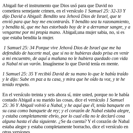
Abigail fue el instrumento que Dios usó para que David no
cometiera semejante crimen, en el versículo
1 Samuel 25: 32-33 Y
dijo David a Abigail: Bendito sea Jehová Dios de Israel, que te
envió para que hoy me encontrarás. Y bendito sea tu razonamiento,
y bendita tú, que me has estorbado hoy de ir a derramar sangre, y a
vengarme por mi propia mano.
Abigail,una mujer sabia, no, si es
que estaba bendita la mujer.
1 Samuel 25: 34 Porque vive Jehová Dios de Israel que me ha
defendido de hacerte mal, que si no te hubieras dado prisa en venir
a mi encuentro, de aquí a mañana no le hubiera quedado con vida
a Nabal ni un varón
. Imagínense lo que David tenía en mente.
1 Samuel 25: 35 Y recibió David de su mano lo que le había traído
y le dijo: Sube en paz a tu casa, y mira que he oído tu voz, y te he
tenido respeto.
En el versículo treinta y seis ahora sí, mire usted, porque no le había
contado Abigail a su marido las cosas, dice el versículo
1 Samuel
25: 36 Y Abigail volvió a Nabal, y he aquí que él, tenía banquete en
su casa como banquete de rey; y el corazón de Nabal estaba alegre,
y estaba completamente ebrio, por lo cual ella no le declaró cosa
alguna hasta el dia siguiente. ¿
Se da cuenta? Y el corazón de Nabal
estaba alegre y estaba completamente borracho, dice el versículo en
otras versiones.