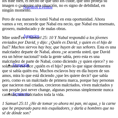
los trate bien, el hecho de que uno los cuide, que uno proteja su
imagen o cualquier otra situación, no es signo de debilidad, en
Nuestros Eventos
ningún momento.
Pero de esa manera lo tomó Nabal en esta oportunidad. Ahora
vamos a ver, recuerde que Nabal era necio, que Nabal era insensato,
grosero, maleducado y de malas obras.
Anuncios
Mire usted en
1 Samuel 25: 10 Y Nabal respondió a los jóvenes
enviados por David, y dijo: ¿Quién es David, y quien es el hijo de
Isaí? Muchos siervos hay hoy, que huyen de sus señores.
Esta es una
malcriadez departe de Nabal, ahora ¿se acuerda usted, que David
era un héroe nacional? toda la gente sabía, pero esta es una
malcriadez de parte de Nabal, como diciendo ¿y quien ejerce? y no
Donación
solamente eso dice ¿quién es el hijo? pero lo que sigue demuestra
que si sabía quién era. Muchos esclavos hoy en día huyen de sus
amos, mira lo que está diciendo ¿que les quiere decir? que sabía
pero, como es un malcriado de primera marca, porque hay personas
que nacieron mal criadas, crecieron malcriados, viven malcriados y
son people just never change, algunas personas simplemente nunca
Seminario
cambian, son malcriados toda la vida.
1 Samuel 25:11 ¿He de tomar yo ahora mi pan, mi agua, y la carne
que he preparado para mis esquiladores, y darla a hombres que no
sé de dónde son?