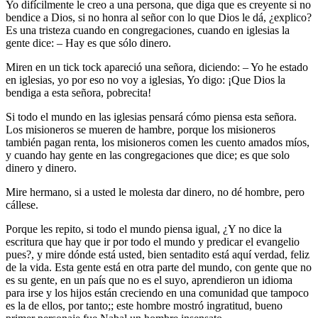
Yo difícilmente le creo a una persona, que diga que es creyente si no
bendice a Dios, si no honra al señor con lo que Dios le dá, ¿explico?
Es una tristeza cuando en congregaciones, cuando en iglesias la
gente dice: – Hay es que sólo dinero.
Miren en un tick tock apareció una señora, diciendo: – Yo he estado
en iglesias, yo por eso no voy a iglesias, Yo digo: ¡Que Dios la
bendiga a esta señora, pobrecita!
Si todo el mundo en las iglesias pensará cómo piensa esta señora.
Los misioneros se mueren de hambre, porque los misioneros
también pagan renta, los misioneros comen les cuento amados míos,
y cuando hay gente en las congregaciones que dice; es que solo
dinero y dinero.
Mire hermano, si a usted le molesta dar dinero, no dé hombre, pero
cállese.
Porque les repito, si todo el mundo piensa igual, ¿Y no dice la
escritura que hay que ir por todo el mundo y predicar el evangelio
pues?, y mire dónde está usted, bien sentadito está aquí verdad, feliz
de la vida. Esta gente está en otra parte del mundo, con gente que no
es su gente, en un país que no es el suyo, aprendieron un idioma
para irse y los hijos están creciendo en una comunidad que tampoco
es la de ellos, por tanto;
;
este hombre mostró ingratitud, bueno