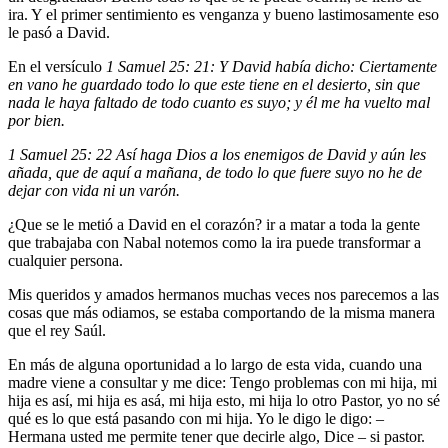
ira. Y el primer sentimiento es venganza y bueno lastimosamente eso
le pasó a David.
En el versículo
1 Samuel 25: 21: Y David había dicho: Ciertamente
en vano he guardado todo lo que este tiene en el desierto, sin que
nada le haya faltado de todo cuanto es suyo; y él me ha vuelto mal
por bien.
1 Samuel 25: 22 Así haga Dios a los enemigos de David y aún les
añada, que de aquí a mañana, de todo lo que fuere suyo no he de
dejar con vida ni un varón.
¿Que se le metió a David en el corazón? ir a matar a toda la gente
que trabajaba con Nabal notemos como la ira puede transformar a
cualquier persona.
Mis queridos y amados hermanos muchas veces nos parecemos a las
cosas que más odiamos, se estaba comportando de la misma manera
que el rey Saúl.
En más de alguna oportunidad a lo largo de esta vida, cuando una
madre viene a consultar y me dice: Tengo problemas con mi hija, mi
hija es así, mi hija es asá, mi hija esto, mi hija lo otro Pastor, yo no sé
qué es lo que está pasando con mi hija. Yo le digo le digo: –
Hermana usted me permite tener que decirle algo, Dice – si pastor.