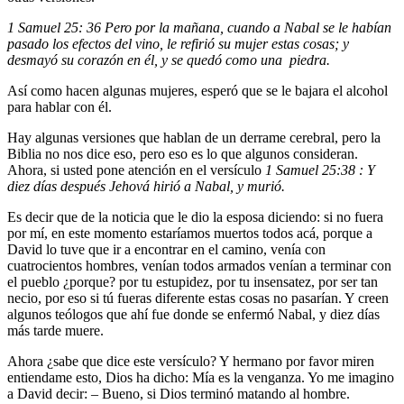
1 Samuel 25: 36 Pero por la mañana, cuando a Nabal se le habían
pasado los efectos del vino, le refirió su mujer estas cosas; y
desmayó su corazón en él, y se quedó como una piedra.
Así como hacen algunas mujeres, esperó que se le bajara el alcohol
para hablar con él.
Hay algunas versiones que hablan de un derrame cerebral, pero la
Biblia no nos dice eso, pero eso es lo que algunos consideran.
Ahora, si usted pone atención en el versículo
1 Samuel 25:38 : Y
diez días después Jehová hirió a Nabal, y murió.
Es decir que de la noticia que le dio la esposa diciendo: si no fuera
por mí, en este momento estaríamos muertos todos acá, porque a
David lo tuve que ir a encontrar en el camino, venía con
cuatrocientos hombres, venían todos armados venían a terminar con
el pueblo ¿porque? por tu estupidez, por tu insensatez, por ser tan
necio, por eso si tú fueras diferente estas cosas no pasarían. Y creen
algunos teólogos que ahí fue donde se enfermó Nabal, y diez días
más tarde muere.
Ahora ¿sabe que dice este versículo? Y hermano por favor miren
entiendame esto, Dios ha dicho: Mía es la venganza. Yo me imagino
a David decir: – Bueno, si Dios terminó matando al hombre.