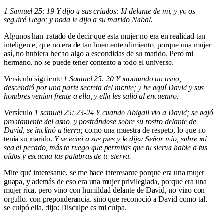
1 Samuel 25: 19 Y dijo a sus criados: Id delante de mí, y yo os
seguiré luego; y nada le dijo a su marido Nabal.
Algunos han tratado de decir que esta mujer no era en realidad tan
inteligente, que no era de tan buen entendimiento, porque una mujer
así, no hubiera hecho algo a escondidas de su marido. Pero mi
hermano, no se puede tener contento a todo el universo.
Versículo siguiente
1 Samuel 25: 20 Y montando un asno,
descendió por una parte secreta del monte; y he aquí David y sus
hombres venían frente a ella, y ella les salió al encuentro.
Versículo
1 samuel 25: 23-24 Y cuando Abigail vio a David; se bajó
prontamente del asno, y postrándose sobre su rostro delante de
David, se inclinó a tierra;
como una muestra de respeto, lo que no
tenía su marido.
Y se echó a sus pies y le dijo: Señor mío, sobre mí
sea el pecado, más te ruego que permitas que tu sierva hable a tus
oídos y escucha las palabras de tu sierva.
Mire qué interesante, se me hace interesante porque era una mujer
guapa, y además de eso era una mujer privilegiada, porque era una
mujer rica, pero vino con humildad delante de David, no vino con
orgullo, con preponderancia, sino que reconoció a David como tal,
se culpó ella, dijo: Disculpe es mi culpa.