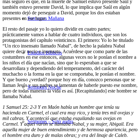
más seguro es que, en la muerte de Samuel estuvo presente Saúl y
también estuvo presente David, lo que implica que Saúl en algún
momento dejó de perseguir a David, porque los dos estaban
presentes en ese lugar.
Sermones Mañana
El resto del pasaje yo lo quiero dividir en cuatro partes;
prácticamente vamos a hablar de cuatro individuos, que son los
protagonistas del capítulo veinticinco. El primero: Yo lo he titulado
“Un rico insensato llamado Nabal”, de hecho la palabra Nabal
quiere decir necio e insensato. Acuérdese que como parte de las
Estudios Bíblicos
costumbres en ese entonces, algunas veces no le ponían el nombre a
los niños el día que nacían, sino que lo esperaban a que se
desarrollara y dependiendo del temperamento, del carácter del
muchacho o la forma en la que se comportaba, le ponían el nombre.
Y que bueno ¿verdad? porque hoy en día, conozco personas que se
llaman Jesús y sus padres se lamentan de haberle puesto ese nombre,
Sermones Noche
pero de todas maneras la vida es así. [Recapitulando] este hombre se
llamaba Nabal.
1 Samuel 25: 2-3 Y en Maón había un hombre que tenía su
hacienda en Carmel, el cual era muy rico, y tenía tres mil ovejas y
mil cabras. Y aconteció que estaba esquilando sus ovejas en
Sermones – Solo audio
Carmel.
Y
aquel varón se llamaba Nabal, y su mujer, Abigail. Era
aquella mujer de buen entendimiento y de hermosa apariencia, pero
el hombre era duro y de malas obras; y era del linaje de Caleb.