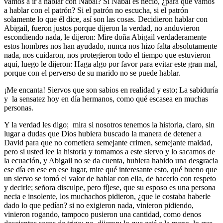
vamos a ir a hablar con Nabal? Si Nabal es necio, ¿para que vamos
a hablar con el patrón? Si el patrón no escucha, si el patrón
solamente lo que él dice, así son las cosas. Decidieron hablar con
Abigail, fueron justos porque dijeron la verdad, no anduvieron
escondiendo nada, le dijeron: Mire doña Abigail verdaderamente
estos hombres nos han ayudado, nunca nos hizo falta absolutamente
nada, nos cuidaron, nos protegieron todo el tiempo que estuvieron
aquí, luego le dijeron: Haga algo por favor para evitar este gran mal,
porque con el perverso de su marido no se puede hablar.
¡Me encanta! Siervos que son sabios en realidad y esto; La sabiduría
y la sensatez hoy en día hermanos, como qué escasea en muchas
personas.
Y la verdad les digo; mira si nosotros tenemos la historia, claro, sin
lugar a dudas que Dios hubiera buscado la manera de detener a
David para que no cometiera semejante crimen, semejante maldad,
pero si usted lee la historia y tomamos a este siervo y lo sacamos de
la ecuación, y Abigail no se da cuenta, hubiera habido una desgracia
ese día en ese en ese lugar, mire qué interesante esto, qué bueno que
un siervo se tomó el valor de hablar con ella, de hacerlo con respeto
y decirle; señora disculpe, pero fíjese, que su esposo es una persona
necia e insolente, los muchachos pidieron, ¿que le costaba haberle
dado lo que pedían? si no exigieron nada, vinieron pidiendo,
vinieron rogando, tampoco pusieron una cantidad, como denos