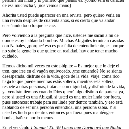
persona tan linda y lo primero que pienso es: ¿cómo será el carácter
de esa muchacha?, [nos vemos mano]
Ahorita usted puede aparecer en una revista, pero quiero verla en
una revista después de cuarenta años, si es cierto que va andar
enseñando todo lo que le cae.
Pero volviendo a la pregunta que hice, ustedes me sacan a mi de
donde estoy hablando hombre. Muchas Abigailes terminan casadas
con Nabales, ¿porque? eso es por falta de entendimiento, es porque
no sabe la gente lo que quiere en realidad, hay que tener mucho
cuidado.
Hemos dicho mil veces en este púlpito: – Es mejor que lo deje el
tren, que irse en el vagón equivocado, ¿me entiendo? No se sienta
desesperada, disfrute de la vida, goce de la vida, viaje, coma rico,
haga lo que puede mientras estás soltero, mientras está soltera,
respete a otras personas, tratarlas con dignidad, y disfrute de la vida,
ya vendrán tiempos cuando Dios querrá algo distinto de parte suya,
pero si usted es una Abigail, si usted es una mujer linda por fuera,
pues entonces; trabaje para ser linda por dentro también, y eso está
hablando de ser una persona entendida, una persona sabia. Y si
usted es linda por dentro, entonces por fuera pues manténgase
bonita, báñese por lo menos.
En el versículo
1 Samuel 25: 39 Luego que David oyó que Nadal