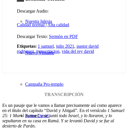
Descargar Audio:
Nuestra Iglesia
Calidad normal
|
Alta calidad
Descargar Texto:
Sermón en PDF
Etiquetas:
1 samuel
,
julio 2021
,
pastor david
rodriguez
,
transcripcion
,
vida del rey david
Nuevo Visitante
Campaña Pro-templo
TRANSCRIPCIÓN
Es un pasaje que le vamos a llamar precisamente así como aparece
en el título del capítulo “David y Abigail”. En el versículo
1 Samuel
25: 1
Murió Samuel, y se juntó todo Israel, y lo lloraron, y lo
Pastor David
sepultaron en su casa en Ramá. Y se levantó David y se fue al
desierto de Parán
.