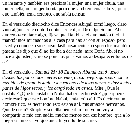
un instante y también era preciosa la mujer, una mujer chula, una
mujer bella, una mujer bonita pero que también tenía cabeza, pero
que también tenía cerebro, que sabía pensar.
En el versículo dieciocho dice Entonces Abigail tomó luego, claro,
vino alguien y le contó la noticia y le dijo: Disculpe Señora Abi
queremos contarle algo, fíjese que David, si el que mató a Goliat
mandó unos muchachos a la casa para hablar con su esposo, pero
usted ya conoce a su esposo, lastimosamente su esposo los mandó a
pasear, les dijo que él no les iba a dar nada, mire Doña Abi si no
hace algo usted, si no se pone las pilas vamos a desaparecer todos de
acá.
En el versículo
1 Samuel 25: 18 Entonces Abigail tomó luego
doscientos panes, dos cueros de vino, cinco ovejas guisadas, cinco
medidas de grano tostado, cien racimos de uvas pasas, y doscientos
panes de higos secos, y los cargó todo en asnos.
Mire ¿Que le
costaba? ¿Que le costaba a Nabal haber hecho esto? ¿qué quiere
decir esto? que este hombre Nabal, tenía todo ahí. Es decir era un
hombre rico, es decir todo esto estaba ahí, mis amados hermanos.
Que le costó? Simple y sencillamente dijo: no, yo no voy a
compartir lo mío con nadie, mucho menos con ese hombre, que a lo
mejor es un esclavo que anda huyendo de su amo.