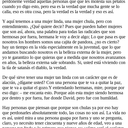
perdóneme verdad aquellas personas que que les molesta sus pétalos
cuando yo digo esto, pero esa es la verdad que mucha gente se lo
calla, eso es otra cosa, pero la verdad es la verdad y eso es así.
Y aquí tenemos a una mujer linda, una mujer chula, pero con
entendimiento. ¿Qué quiere decir? Pues que pueden haber mujeres
que son así, ahora, una palabra para todas las radicales que son
hermosas por fuera, hermana le voy a decir algo; Lo que pasa es que
nosotros los hombres somos una cajita de pandora, ¿no es cierto?
hay un tiempo en la vida especialmente en la juventud, que lo que
andamos buscando nosotros es la belleza externa de la mujer, pero
yo te garantizo lo que quieras que a medida que nosotros avanzamos
en años, la belleza externa sale sobrando. Si, usted está viviendo con
la tía de satanás el diablo, la verdad.
De qué sirve tener una mujer tan linda con un carácter que es de
alacrán, ¿dígame usted? Con una persona que te va a quitar la paz,
que te va a quitar el gozo.Y entiendanlo hermanas, mire, porque por
eso digo: – me encanta esto. Porque aún esta mujer siendo hermosa
por dentro y por fuera, fue donde David, pero fue con humildad.
Hay personas que piensan que porque son chulas ya por eso hay
que perdonarles absolutamente todo, las cosas no son así. La vida no
es así, usted mira a una persona guapa por fuera y uno se pregunta,
claro, yo necesito tener cincuenta y nueve años de edad, veo a una