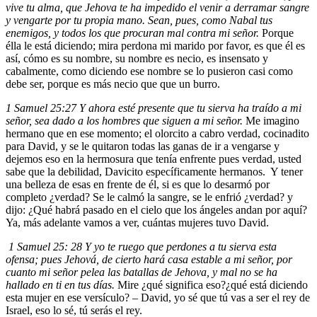
vive tu alma, que Jehova te ha impedido el venir a derramar sangre
y vengarte por tu propia mano. Sean, pues, como Nabal tus
enemigos, y todos los que procuran mal contra mi señor.
Porque
élla le está diciendo; mira perdona mi marido por favor, es que él es
así, cómo es su nombre, su nombre es necio, es insensato y
cabalmente, como diciendo ese nombre se lo pusieron casi como
debe ser, porque es más necio que que un burro.
1 Samuel 25:27 Y ahora esté presente que tu sierva ha traído a mi
señor, sea dado a los hombres que siguen a mi señor.
Me imagino
hermano que en ese momento; el olorcito a cabro verdad, cocinadito
para David, y se le quitaron todas las ganas de ir a vengarse y
dejemos eso en la hermosura que tenía enfrente pues verdad, usted
sabe que la debilidad, Davicito específicamente hermanos. Y tener
una belleza de esas en frente de él, si es que lo desarmó por
completo ¿verdad? Se le calmó la sangre, se le enfrió ¿verdad? y
dijo: ¿Qué habrá pasado en el cielo que los ángeles andan por aquí?
Ya, más adelante vamos a ver, cuántas mujeres tuvo David.
1 Samuel 25: 28 Y yo te ruego que perdones a tu sierva esta
ofensa; pues Jehová, de cierto hará casa estable a mi señor, por
cuanto mi señor pelea las batallas de Jehova, y mal no se ha
hallado en ti en tus días.
Mire ¿qué significa eso?¿qué está diciendo
esta mujer en ese versículo? – David, yo sé que tú vas a ser el rey de
Israel, eso lo sé, tú serás el rey.