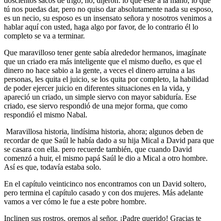
doscientos sacos de trigo; no, dijeron: lo que esté a la mano, lo que
tú nos puedas dar, pero no quiso dar absolutamente nada su esposo,
es un necio, su esposo es un insensato señora y nosotros venimos a
hablar aquí con usted, haga algo por favor, de lo contrario él lo
completo se va a terminar.
Que maravilloso tener gente sabía alrededor hermanos, imagínate
que un criado era más inteligente que el mismo dueño, es que el
dinero no hace sabio a la gente, a veces el dinero arruina a las
personas, les quita el juicio, se los quita por completo, la habilidad
de poder ejercer juicio en diferentes situaciones en la vida, y
apareció un criado, un simple siervo con mayor sabiduría. Ese
criado, ese siervo respondió de una mejor forma, que como
respondió el mismo Nabal.
Maravillosa historia, lindísima historia, ahora; algunos deben de
recordar de que Saúl le había dado a su hija Mical a David para que
se casara con ella. pero recuerde también, que cuando David
comenzó a huir, el mismo papá Saúl le dio a Mical a otro hombre.
Así es que, todavía estaba solo.
En el capítulo veinticinco nos encontramos con un David soltero,
pero termina el capítulo casado y con dos mujeres. Más adelante
vamos a ver cómo le fue a este pobre hombre.
Inclinen sus rostros, oremos al señor. ¡Padre querido! Gracias te