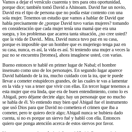
Vamos a dejar el versículo cuarenta y tres para otra oportunidad,
porque dice; también tomó David a Ahinoam. David fue un novio,
David era el tipo de persona que no podía estar contento con una
sola mujer. Tenemos un estudio que vamos a hablar de David que
habla precisamente de ¿porque David tuvo varias mujeres? tomando
en consideración que cada mujer tenía una mamá que era una
suegra, y los problemas que acarrea tanta situación, ¿no cree usted?
que la vida de David.. Mira, David nunca tuvo paz en su casa,
porque es imposible que un hombre que es mujeriego tenga paz en
su casa, nunca, es así, la vida es así. Si teniendo una mujer a veces la
paz no se encuentra [bromea], ahora imagínese usted, con varias.
Bueno entonces te hablé en primer lugar de Nabal; el hombre
insensato como uno de los personajes. En segundo lugar aparece
David hablando de la ira, mucho cuidado con la ira, que te puede
llevar a cometer estupideces grandes, de las cuales te vas a lamentar
en la vida y vas a tener que vivir con ellas. En tercer lugar tenemos a
esta mujer que era linda, que era de buen entendimiento, como lo es
Abigail, pero déjame decirte algo; hay un personaje que no mucho
se habla de él. Yo entiendo muy bien qué Abigail fue el instrumento
que usó Dios para que David no cometiera el crimen que iba a
cometer, pero te quiero decir algo; Abigail nunca se hubiera dado
cuenta, si no es porque un siervo fué y habló con ella. Entonces
quiero que ponga atención acerca de estos siervos por favor.