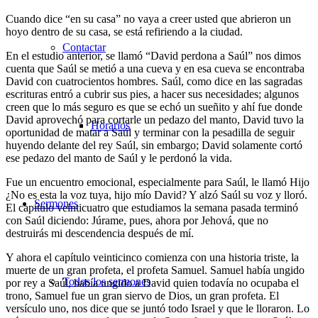
Cuando dice “en su casa” no vaya a creer usted que abrieron un
hoyo dentro de su casa, se está refiriendo a la ciudad.
Contactar
En el estudio anterior, se llamó “David perdona a Saúl” nos dimos
cuenta que Saúl se metió a una cueva y en esa cueva se encontraba
David con cuatrocientos hombres. Saúl, como dice en las sagradas
escrituras entró a cubrir sus pies, a hacer sus necesidades; algunos
creen que lo más seguro es que se echó un sueñito y ahí fue donde
David aprovechó para cortarle un pedazo del manto, David tuvo la
Horarios
oportunidad de matar a Saúl y terminar con la pesadilla de seguir
huyendo delante del rey Saúl, sin embargo; David solamente cortó
ese pedazo del manto de Saúl y le perdonó la vida.
Fue un encuentro emocional, especialmente para Saúl, le llamó Hijo
¿No es esta la voz tuya, hijo mío David? Y alzó Saúl su voz y lloró.
Sermones
El capítulo veinticuatro que estudiamos la semana pasada terminó
con Saúl diciendo: Júrame, pues, ahora por Jehová, que no
destruirás mi descendencia después de mí.
Y ahora el capítulo veinticinco comienza con una historia triste, la
muerte de un gran profeta, el profeta Samuel. Samuel había ungido
Todos los sermones
por rey a Saúl, había ungido a David quien todavía no ocupaba el
trono, Samuel fue un gran siervo de Dios, un gran profeta. El
versículo uno, nos dice que se juntó todo Israel y que le lloraron. Lo