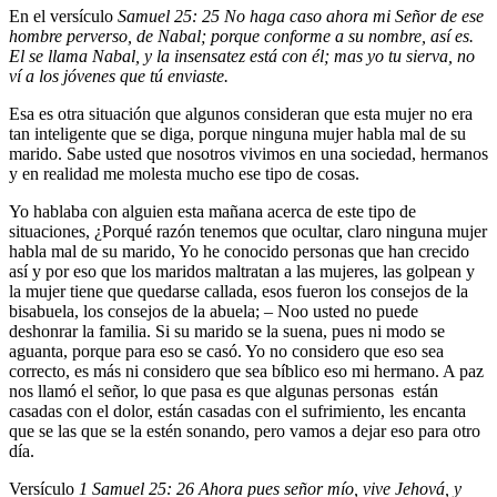
En el versículo
Samuel 25: 25 No haga caso ahora mi Señor de ese
hombre perverso, de Nabal; porque conforme a su nombre, así es.
El se llama Nabal, y la insensatez está con él; mas yo tu sierva, no
ví a los jóvenes que tú enviaste.
Esa es otra situación que algunos consideran que esta mujer no era
tan inteligente que se diga, porque ninguna mujer habla mal de su
marido. Sabe usted que nosotros vivimos en una sociedad, hermanos
y en realidad me molesta mucho ese tipo de cosas.
Yo hablaba con alguien esta mañana acerca de este tipo de
situaciones, ¿Porqué razón tenemos que ocultar, claro ninguna mujer
habla mal de su marido, Yo he conocido personas que han crecido
así y por eso que los maridos maltratan a las mujeres, las golpean y
la mujer tiene que quedarse callada, esos fueron los consejos de la
bisabuela, los consejos de la abuela; – Noo usted no puede
deshonrar la familia. Si su marido se la suena, pues ni modo se
aguanta, porque para eso se casó. Yo no considero que eso sea
correcto, es más ni considero que sea bíblico eso mi hermano. A paz
nos llamó el señor, lo que pasa es que algunas personas están
casadas con el dolor, están casadas con el sufrimiento, les encanta
que se las que se la estén sonando, pero vamos a dejar eso para otro
día.
Versículo
1 Samuel 25: 26 Ahora pues señor mío, vive Jehová, y