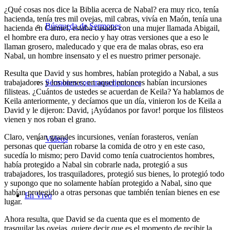
¿Qué cosas nos dice la Biblia acerca de Nabal? era muy rico, tenía
hacienda, tenía tres mil ovejas, mil cabras, vivía en Maón, tenía una
Búsqueda de Sermones
hacienda en Carmel, estaba casado con una mujer llamada Abigail,
el hombre era duro, era necio y hay otras versiones que a eso le
llaman grosero, maleducado y que era de malas obras, eso era
Nabal, un hombre insensato y el es nuestro primer personaje.
Resulta que David y sus hombres, habían protegido a Nabal, a sus
trabajadores y los bienes; en aquel entonces habían incursiones
Sermones con transcripciones
filisteas. ¿Cuántos de ustedes se acuerdan de Keila? Ya hablamos de
Keila anteriormente, y decíamos que un día, vinieron los de Keila a
David y le dijeron: David, ¡Ayúdanos por favor! porque los filisteos
vienen y nos roban el grano.
Claro, venían grandes incursiones, venían forasteros, venían
Videos
personas que querían robarse la comida de otro y en este caso,
sucedía lo mismo; pero David como tenía cuatrocientos hombres,
había protegido a Nabal sin cobrarle nada, protegió a sus
trabajadores, los trasquiladores, protegió sus bienes, lo protegió todo
y supongo que no solamente habían protegido a Nabal, sino que
habían protegido a otras personas que también tenían bienes en ese
En Vivo
lugar.
Ahora resulta, que David se da cuenta que es el momento de
trasquilar las ovejas, quiere decir que es el momento de recibir la