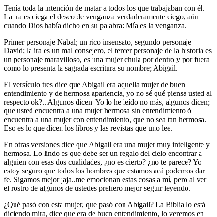
Tenía toda la intención de matar a todos los que trabajaban con él.
La ira es ciega el deseo de venganza verdaderamente ciego, aún
cuando Dios había dicho en su palabra: Mía es la venganza.
Primer personaje Nabal; un rico insensato, segundo personaje
David; la ira es un mal consejero, el tercer personaje de la historia es
un personaje maravilloso, es una mujer chula por dentro y por fuera
como lo presenta la sagrada escritura su nombre; Abigail.
El versículo tres dice que Abigail era aquella mujer de buen
entendimiento y de hermosa apariencia, yo no sé qué piensa usted al
respecto ok?.. Algunos dicen. Yo lo he leído no más, algunos dicen;
que usted encuentra a una mujer hermosa sin entendimiento ó
encuentra a una mujer con entendimiento, que no sea tan hermosa.
Eso es lo que dicen los libros y las revistas que uno lee.
En otras versiones dice que Abigail era una mujer muy inteligente y
hermosa. Lo lindo es que debe ser un regalo del cielo encontrar a
alguien con esas dos cualidades, ¿no es cierto? ¿no te parece? Yo
estoy seguro que todos los hombres que estamos acá podemos dar
fe. Sigamos mejor jaja..me emocionan estas cosas a mí, pero al ver
el rostro de algunos de ustedes prefiero mejor seguir leyendo.
¿Qué pasó con esta mujer, que pasó con Abigail? La Biblia lo está
diciendo mira, dice que era de buen entendimiento, lo veremos en