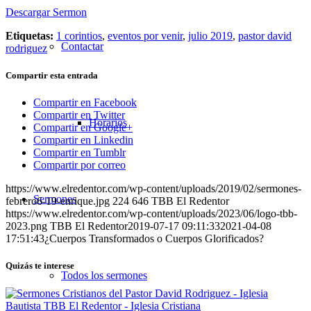
Descargar Sermon
Etiquetas:
1 corintios
,
eventos por venir
,
julio 2019
,
pastor david
Contactar
rodriguez
Compartir esta entrada
Compartir en Facebook
Compartir en Twitter
Horarios
Compartir en Google+
Compartir en Linkedin
Compartir en Tumblr
Compartir por correo
https://www.elredentor.com/wp-content/uploads/2019/02/sermones-
Sermones
febrero6-19-enrique.jpg
224
646
TBB El Redentor
https://www.elredentor.com/wp-content/uploads/2023/06/logo-tbb-
2023.png
TBB El Redentor
2019-07-17 09:11:33
2021-04-08
17:51:43
¿Cuerpos Transformados o Cuerpos Glorificados?
Quizás te interese
Todos los sermones