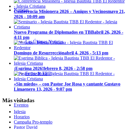
Noticias
Conferencia Misionera 2026 – Amigos y Vecinos
mayo 21,
2026 - 10:09 am
Nuevo Programa de Diplomados en TBB
abril 26, 2026 -
4:11 pm
Las Últimas Noticias
Domingo de Resurrección
abril 4, 2026 - 5:13 pm
¡Esgrima 2026!
febrero 8, 2026 - 2:58 pm
Fotos de TBB
«Sin miedo» – con Pastor Joe Rosa y cantante Gustavo
Lima
enero 13, 2026 - 9:07 pm
Más visitadas
Eventos
Iglesia
Horarios
Campaña Pro-templo
Pastor David