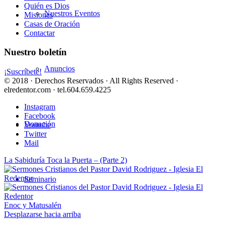
Quién es Dios
Nuestros Eventos
Misiones
Casas de Oración
Contactar
Nuestro boletín
Anuncios
¡Suscríbete!
© 2018 · Derechos Reservados · All Rights Reserved ·
elredentor.com · tel.604.659.4225
Instagram
Facebook
Donación
Youtube
Twitter
Mail
La Sabiduría Toca la Puerta – (Parte 2)
Seminario
Enoc y Matusalén
Desplazarse hacia arriba