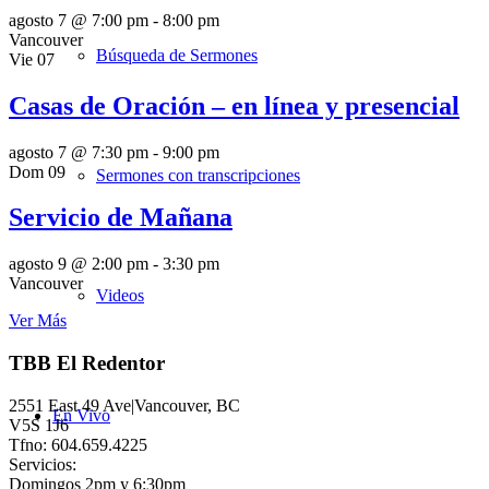
agosto 7 @ 7:00 pm
-
8:00 pm
Vancouver
Búsqueda de Sermones
Vie
07
Casas de Oración – en línea y presencial
agosto 7 @ 7:30 pm
-
9:00 pm
Dom
09
Sermones con transcripciones
Servicio de Mañana
agosto 9 @ 2:00 pm
-
3:30 pm
Vancouver
Videos
Ver Más
TBB El Redentor
2551 East 49 Ave|Vancouver, BC
En Vivo
V5S 1J6
Tfno: 604.659.4225
Servicios:
Domingos 2pm y 6:30pm