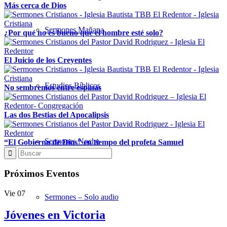
Más cerca de Dios
Sermones Mañana
¿Por qué no es bueno que el hombre esté solo?
El Juicio de los Creyentes
Estudios Bíblicos
No sembremos entre espinas
Las dos Bestias del Apocalipsis
Sermones Noche
“El Gobierno de Dios” en tiempo del profeta Samuel
Próximos Eventos
Vie
07
Sermones – Solo audio
Jóvenes en Victoria