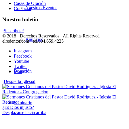
Casas de Oración
Nuestros Eventos
Contactar
Nuestro boletín
¡Suscríbete!
© 2018 · Derechos Reservados · All Rights Reserved ·
Anuncios
elredentor.com · tel.604.659.4225
Instagram
Facebook
Youtube
Twitter
Donación
Mail
¡Despierta Iglesia!
Seminario
¿Es Dios injusto?
Desplazarse hacia arriba