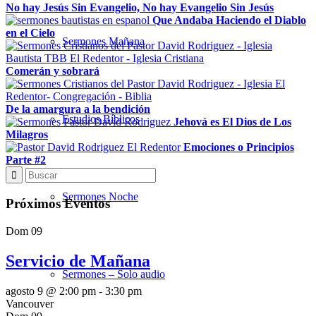
No hay Jesús Sin Evangelio, No hay Evangelio Sin Jesús
Que Andaba Haciendo el Diablo
en el Cielo
Sermones Mañana
Comerán y sobrará
De la amargura a la bendición
Estudios Bíblicos
Jehová es El Dios de Los
Milagros
Emociones o Principios
Parte #2
Sermones Noche
Próximos Eventos
Dom
09
Servicio de Mañana
Sermones – Solo audio
agosto 9 @ 2:00 pm
-
3:30 pm
Vancouver