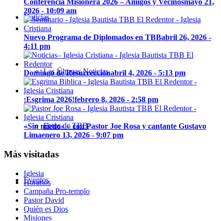
Conferencia Misionera 2026 – Amigos y Vecinos
mayo 21,
2026 - 10:09 am
Noticias
Nuevo Programa de Diplomados en TBB
abril 26, 2026 -
4:11 pm
Las Últimas Noticias
Domingo de Resurrección
abril 4, 2026 - 5:13 pm
¡Esgrima 2026!
febrero 8, 2026 - 2:58 pm
Fotos de TBB
«Sin miedo» – con Pastor Joe Rosa y cantante Gustavo
Lima
enero 13, 2026 - 9:07 pm
Más visitadas
Iglesia
Eventos
Horarios
Campaña Pro-templo
Pastor David
Quién es Dios
Misiones