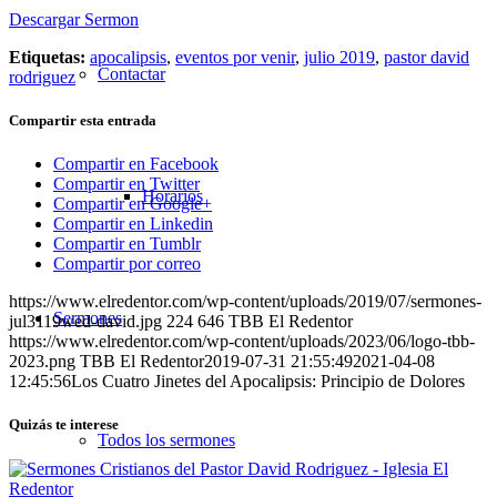
Descargar Sermon
Etiquetas:
apocalipsis
,
eventos por venir
,
julio 2019
,
pastor david
Contactar
rodriguez
Compartir esta entrada
Compartir en Facebook
Compartir en Twitter
Horarios
Compartir en Google+
Compartir en Linkedin
Compartir en Tumblr
Compartir por correo
https://www.elredentor.com/wp-content/uploads/2019/07/sermones-
Sermones
jul3119wed-david.jpg
224
646
TBB El Redentor
https://www.elredentor.com/wp-content/uploads/2023/06/logo-tbb-
2023.png
TBB El Redentor
2019-07-31 21:55:49
2021-04-08
12:45:56
Los Cuatro Jinetes del Apocalipsis: Principio de Dolores
Quizás te interese
Todos los sermones