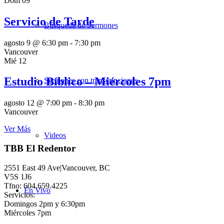
Dom
09
Servicio de Tarde
Búsqueda de Sermones
agosto 9 @ 6:30 pm
-
7:30 pm
Vancouver
Mié
12
Estudio Bíblico – Miércoles 7pm
Sermones con transcripciones
agosto 12 @ 7:00 pm
-
8:30 pm
Vancouver
Ver Más
Videos
TBB El Redentor
2551 East 49 Ave|Vancouver, BC
V5S 1J6
Tfno: 604.659.4225
En Vivo
Servicios:
Domingos 2pm y 6:30pm
Miércoles 7pm