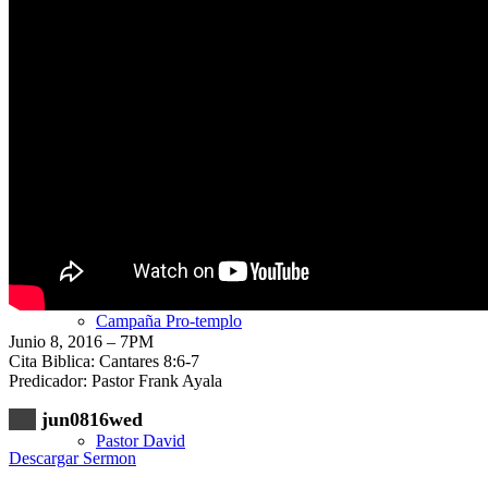
Nuestra Iglesia
Nuevo Visitante
Campaña Pro-templo
Junio 8, 2016 – 7PM
Cita Biblica: Cantares 8:6-7
Predicador: Pastor Frank Ayala
jun0816wed
Pastor David
Descargar Sermon