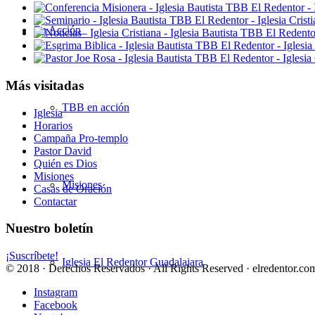
En Acción
Más visitadas
TBB en acción
Iglesia
Horarios
Campaña Pro-templo
Pastor David
Quién es Dios
Misiones
Misiones
Casas de Oración
Contactar
Nuestro boletín
¡Suscríbete!
Iglesia El Redentor Guadalajara
© 2018 · Derechos Reservados · All Rights Reserved · elredentor.com
Instagram
Facebook