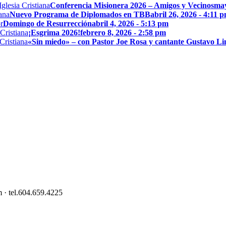
Conferencia Misionera 2026 – Amigos y Vecinos
may
Nuevo Programa de Diplomados en TBB
abril 26, 2026 - 4:11 
Domingo de Resurrección
abril 4, 2026 - 5:13 pm
¡Esgrima 2026!
febrero 8, 2026 - 2:58 pm
«Sin miedo» – con Pastor Joe Rosa y cantante Gustavo L
 · tel.604.659.4225