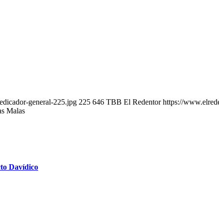
edicador-general-225.jpg
225
646
TBB El Redentor
https://www.elred
as Malas
to Davídico