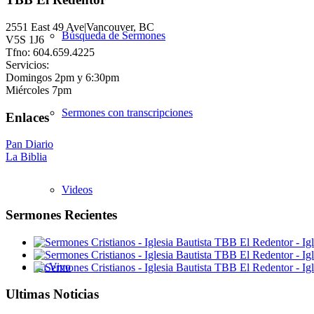
2551 East 49 Ave|Vancouver, BC
Búsqueda de Sermones
V5S 1J6
Tfno: 604.659.4225
Servicios:
Domingos 2pm y 6:30pm
Miércoles 7pm
Sermones con transcripciones
Enlaces
Pan Diario
La Biblia
Videos
Sermones Recientes
En Vivo
Ultimas Noticias