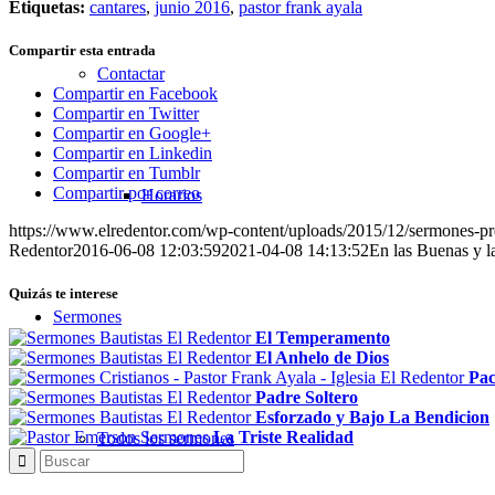
Etiquetas:
cantares
,
junio 2016
,
pastor frank ayala
Compartir esta entrada
Contactar
Compartir en Facebook
Compartir en Twitter
Compartir en Google+
Compartir en Linkedin
Compartir en Tumblr
Compartir por correo
Horarios
https://www.elredentor.com/wp-content/uploads/2015/12/sermones-pr
Redentor
2016-06-08 12:03:59
2021-04-08 14:13:52
En las Buenas y l
Quizás te interese
Sermones
El Temperamento
El Anhelo de Dios
Pac
Padre Soltero
Esforzado y Bajo La Bendicion
La Triste Realidad
Todos los sermones